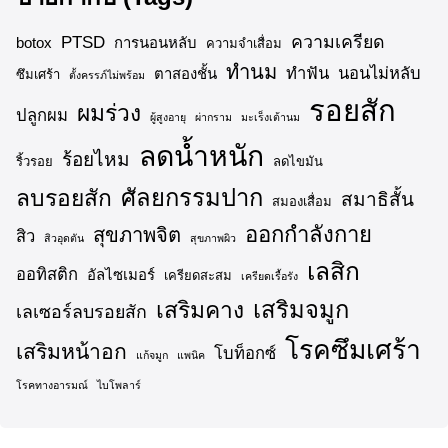
ความเครียด
PTSD
botox
การนอนหลับ
ความจำเสื่อม
ทำนม
ทำฟัน
นอนไม่หลับ
ตาสองชั้น
ซึมเศร้า
ตั้งครรภ์ไม่พร้อม
รอยสัก
ผมร่วง
ปลูกผม
ผู้สูงอายุ
ผ่ากราม
มะเร็งเต้านม
ลดน้ำหนัก
ร้อยไหม
ริ้วรอย
ลดไขมัน
ศัลยกรรมปาก
ลบรอยสัก
สมาธิสั้น
สมองเสื่อม
ออกกำลังกาย
สุขภาพจิต
สิว
สิวอุดตัน
สุขภาพผิว
เลสิก
ออทิสติก
อัลไซเมอร์
เครียดสะสม
เครียดเรื้อรัง
เสริมจมูก
เสริมคาง
เลเซอร์ลบรอยสัก
โรคซึมเศร้า
เสริมหน้าอก
โบท็อกซ์
แก้จมูก
แพนิค
โรคทางอารมณ์
ไบโพลาร์