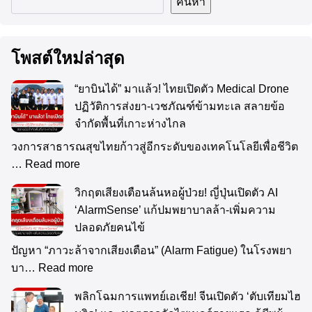
ค้นหา
โพสต์ใหม่ล่าสุด
“ยาบินได้” มาแล้ว! ไทยเปิดตัว Medical Drone
ปฏิวัติการส่งยา-เวชภัณฑ์ข้ามทะเล สลายข้อ
จำกัดพื้นที่เกาะห่างไกล
วงการสาธารณสุขไทยก้าวสู่อีกระดับของเทคโนโลยีเพื่อชีวิต
…
Read more
วิกฤตเสียงเตือนล้นหอผู้ป่วย! ญี่ปุ่นเปิดตัว AI
‘AlarmSense’ แก้ปมพยาบาลล้า-เพิ่มความ
ปลอดภัยคนไข้
ปัญหา “ภาวะล้าจากเสียงเตือน” (Alarm Fatigue) ในโรงพยา
บา…
Read more
พลิกโฉมการแพทย์เอเชีย! จีนเปิดตัว ‘ตับเทียมไฮ