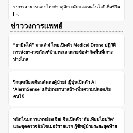
วงการสาธารณสุขไทยก้าวสู่อีกระดับของเทคโนโลยีเพื่อชีวิต
[…]
ข่าววงการแพทย์
“ยาบินได้” มาแล้ว! ไทยเปิดตัว Medical Drone ปฏิวัติ
การส่งยา-เวชภัณฑ์ข้ามทะเล สลายข้อจำกัดพื้นที่เกาะ
ห่างไกล
วิกฤตเสียงเตือนล้นหอผู้ป่วย! ญี่ปุ่นเปิดตัว AI
‘AlarmSense’ แก้ปมพยาบาลล้า-เพิ่มความปลอดภัย
คนไข้
พลิกโฉมการแพทย์เอเชีย! จีนเปิดตัว ‘ตับเทียมไฮบริด’
และชุดตรวจอัลไซเมอร์รายแรก กู้ชีพผู้ป่วยระยะสุดท้าย