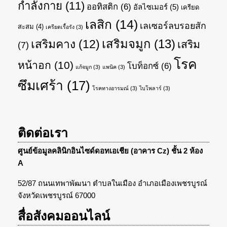
กำลังกาย
(11)
ออทิสติก
(6)
อัลไซเมอร์
(5)
เครียด
เลสิก
(14)
เลเซอร์ลบรอยสัก
สะสม
(4)
เครียดเรื้อรัง
(3)
เสริมจมูก
(13)
เสริมคาง
(12)
เสริม
(7)
โรค
หน้าอก
(10)
โบท็อกซ์
(6)
แก้จมูก
(3)
แพนิค
(3)
ซึมเศร้า
(17)
โรคทางอารมณ์
(3)
ไบโพลาร์
(3)
ติดต่อเรา
ศูนย์ข้อมูลคลินิกอินไซด์ดอทเอเชีย (อาคาร Cz) ชั้น 2 ห้อง
A
52/87 ถนนเทพาพัฒนา ตำบลในเมือง อำเภอเมืองเพชรบูรณ์
จังหวัดเพชรบูรณ์ 67000
สื่อสังคมออนไลน์