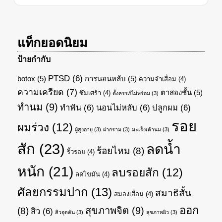
แท็กยอดนิยม
ป้ายกำกับ
PTSD
(6)
botox
(5)
การนอนหลับ
(5)
ความจำเสื่อม
(4)
ความเครียด
(7)
ตาสองชั้น
(5)
ซึมเศร้า
(4)
ตั้งครรภ์ไม่พร้อม
(3)
ทำนม
(9)
ทำฟัน
(6)
นอนไม่หลับ
(6)
ปลูกผม
(6)
รอย
ผมร่วง
(12)
ผู้สูงอายุ
(3)
ผ่ากราม
(3)
มะเร็งเต้านม
(3)
สัก
(23)
ลดน้ำ
ร้อยไหม
(8)
ริ้วรอย
(4)
หนัก
(21)
ลบรอยสัก
(12)
ลดไขมัน
(4)
ศัลยกรรมปาก
(13)
สมาธิสั้น
สมองเสื่อม
(4)
ออก
สุขภาพจิต
(9)
(8)
สิว
(6)
สิวอุดตัน
(3)
สุขภาพผิว
(3)