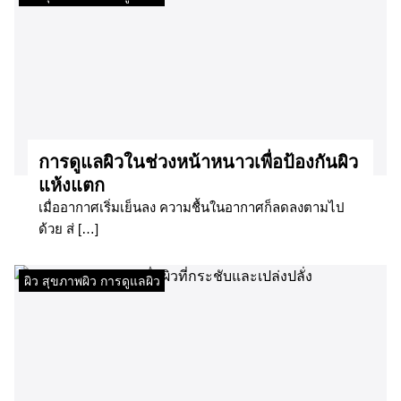
​การดูแลผิวในช่วงหน้าหนาวเพื่อป้องกันผิว
แห้งแตก​
เมื่ออากาศเริ่มเย็นลง ความชื้นในอากาศก็ลดลงตามไป
ด้วย ส่ […]
ผิว สุขภาพผิว การดูแลผิว