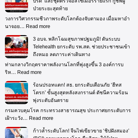
บริด’ และชุดตรวจอัลไซเมอร์รายแรก กู้ชีพผู้
ป่วยระยะสุดท้าย
วงการวิศวกรรมชีวภาพระดับโลกต้องจับตามอง เมื่อมหาอำ
นาจอย…
Read more
3 อบจ. พลิกโฉมสุขภาพปฐมภูมิ! ดันระบบ
Telehealth ยกระดับ รพ.สต. ช่วยประชาชนเข้า
ถึงหมอ ลดภาระค่าเดินทาง
ท่ามกลางวิกฤตราคาพลังงานโลกที่พุ่งสูงขึ้น 3 องค์การบ
ริห…
Read more
ร้อนปรอทแตก! สธ. ยกระดับเตือนภัย ‘ฮีทส
โตรก’ ขั้นสูงสุดหลังสงกรานต์ ดัชนีความร้อน
พุ่งระดับอันตราย
กรมควบคุมโรค กระทรวงสาธารณสุข ประกาศยกระดับการ
เฝ้าระวัง…
Read more
ก้าวล้ำระดับโลก! จีนไฟเขียวขาย ‘ชิปฝังสมอง’