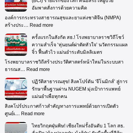
(BCI) รายแรกของโลก คืนอิสระให้ผู้ป่วย
อัมพาตสั่งการด้วยความคิด
องค์การกระทรวงสาธารณสุขและยาแห่งชาติจีน (NMPA)
สร้างประ…
Read more
ครั้งแรกในสังกัด สธ.! โรงพยาบาลราชวิถีโชว์
ความสำเร็จ ‘หุ่นยนต์ผ่าตัดหัวใจ’ นวัตกรรมแผล
จิ๋ว ฟื้นตัวไว แม่นยำระดับมิลลิเมตร
โรงพยาบาลราชวิถีสร้างประวัติศาสตร์หน้าใหม่ในระบบสา
ธารณส…
Read more
ปฏิวัติสาธารณสุข! สิงคโปร์ดัน ‘จีโนมิกส์’ สู่การ
รักษาพื้นฐานผ่าน NUGEM มุ่งเป้าการแพทย์
แม่นยำเพื่อทุกคน
สิงคโปร์ประกาศก้าวสำคัญทางการแพทย์ด้วยการเปิดตัว
ศูนย์เ…
Read more
ไทยวิกฤตฝุ่นพิษ! เชียงใหม่รั้งอันดับ 1 โลก สธ.