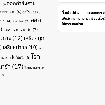
ออกกำลังกาย
ิว
(3)
)
ออทิสติก
(6)
อัลไซเมอร์
(5)
ตื่นเช้าไปทำงานแบบหมดแรง 
เลสิก
เป็นสัญญาณความเครียดเรื้อรัง
ดสะสม
(4)
เครียดเรื้อรัง
(3)
ไม่ควรมองข้าม
)
เลเซอร์ลบรอยสัก
(7)
เสริมจมูก
ิมคาง
(12)
)
เสริมหน้าอก
(10)
แก้
โรค
โบท็อกซ์
(6)
แพนิค
(3)
เศร้า
(17)
โรคทางอารมณ์
(3)
(3)