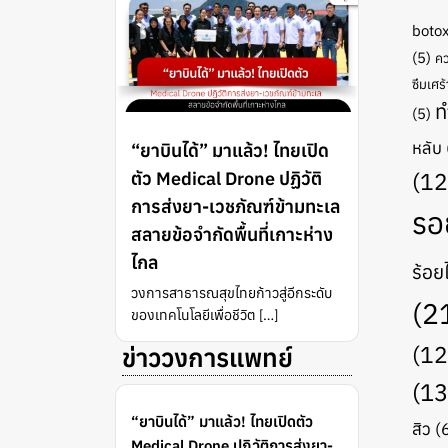
boto
(5)
คว
ซึมเศร้
ท
(5)
หลับ
“ยาบินได้” มาแล้ว! ไทยเปิด
ตัว Medical Drone ปฏิวัติ
(12
การส่งยา-เวชภัณฑ์ข้ามทะเล
รอ
สลายข้อจำกัดพื้นที่เกาะห่าง
ไกล
ร้อย
วงการสาธารณสุขไทยก้าวสู่อีกระดับ
(2
ของเทคโนโลยีเพื่อชีวิต […]
(12
ข่าววงการแพทย์
(13
“ยาบินได้” มาแล้ว! ไทยเปิดตัว
สิว
(
Medical Drone ปฏิวัติการส่งยา-