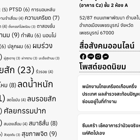
(อาคาร Cz) ชั้น 2 ห้อง A
PTSD
(6)
x
(5)
การนอนหลับ
ความเครียด
(7)
52/87 ถนนเทพาพัฒนา ตำบลใน
ามจำเสื่อม
(4)
อำเภอเมืองเพชรบูรณ์ จังหวัด
ตาสองชั้น
า
(4)
ตั้งครรภ์ไม่พร้อม
(3)
เพชรบูรณ์ 67000
ำนม
(9)
ทำฟัน
(6)
นอนไม่
สื่อสังคมออนไลน์
ผมร่วง
(6)
ปลูกผม
(6)
)
ผู้สูงอายุ
(3)
ผ่ากราม
(3)
มะเร็งเต้านม
(3)
โพสต์ยอดนิยม
ยสัก
(23)
ริ้วรอย
(4)
ลดน้ำหนัก
ไหม
(8)
พนักงานไทยเครียดเกือบครึ่ง
ประเทศ ผลสำรวจสะท้อนปัญหา
1)
ลบรอยสัก
ลดไขมัน
(4)
ซ่อนอยู่ในที่ทำงาน
ศัลยกรรมปาก
)
)
สมาธิสั้น
(8)
สมองเสื่อม
(4)
ซึมเศร้า เช็คอาการว่าป่วยจริง
สุขภาพจิต
(9)
แค่คิดไปเอง
6)
สิวอุดตัน
(3)