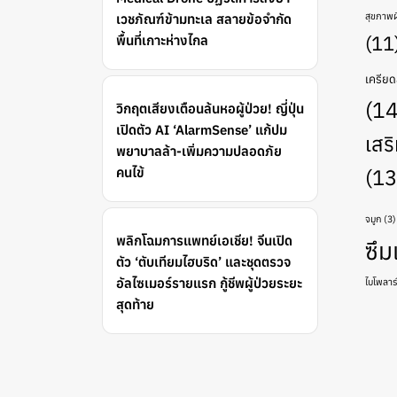
สุขภาพผ
เวชภัณฑ์ข้ามทะเล สลายข้อจำกัด
(11
พื้นที่เกาะห่างไกล
เครีย
(14
วิกฤตเสียงเตือนล้นหอผู้ป่วย! ญี่ปุ่น
เปิดตัว AI ‘AlarmSense’ แก้ปม
เสร
พยาบาลล้า-เพิ่มความปลอดภัย
คนไข้
(13
จมูก
(3)
พลิกโฉมการแพทย์เอเชีย! จีนเปิด
ซึม
ตัว ‘ตับเทียมไฮบริด’ และชุดตรวจ
อัลไซเมอร์รายแรก กู้ชีพผู้ป่วยระยะ
ไบโพลาร์
สุดท้าย