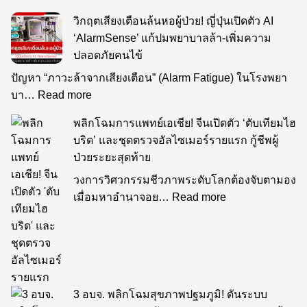
วิกฤตเสียงเตือนล้นหอผู้ป่วย! ญี่ปุ่นเปิดตัว AI
‘AlarmSense’ แก้ปมพยาบาลล้า-เพิ่มความ
ปลอดภัยคนไข้
ปัญหา “ภาวะล้าจากเสียงเตือน” (Alarm Fatigue) ในโรงพยา
บา…
Read more
พลิกโฉมการแพทย์เอเชีย! จีนเปิดตัว ‘ตับเทียมไฮ
บริด’ และชุดตรวจอัลไซเมอร์รายแรก กู้ชีพผู้
ป่วยระยะสุดท้าย
วงการวิศวกรรมชีวภาพระดับโลกต้องจับตามอง
เมื่อมหาอำนาจอย…
Read more
3 อบจ. พลิกโฉมสุขภาพปฐมภูมิ! ดันระบบ