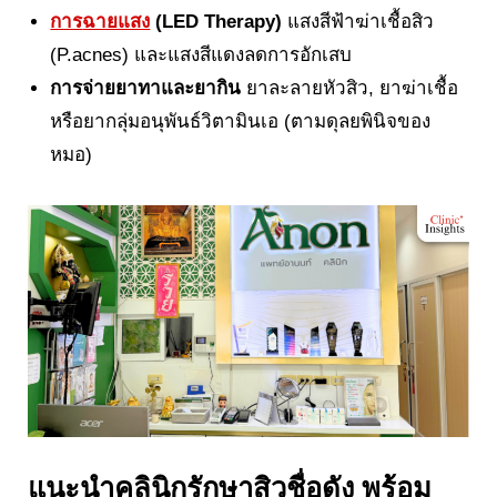
การ
ฉายแสง
(LED Therapy)
แสงสีฟ้าฆ่าเชื้อสิว
(P.acnes) และแสงสีแดงลดการอักเสบ
การจ่ายยาทาและยากิน
ยาละลายหัวสิว, ยาฆ่าเชื้อ
หรือยากลุ่มอนุพันธ์วิตามินเอ (ตามดุลยพินิจของ
หมอ)
แนะนำคลินิกรักษาสิวชื่อดัง พร้อม