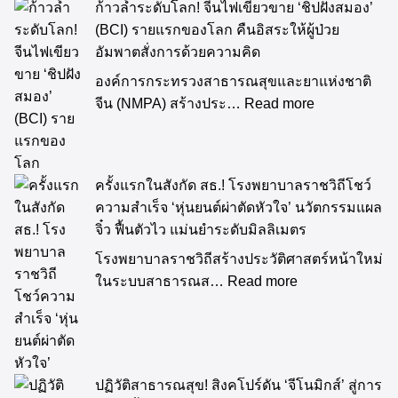
ก้าวล้ำระดับโลก! จีนไฟเขียวขาย ‘ชิปฝังสมอง’
(BCI) รายแรกของโลก คืนอิสระให้ผู้ป่วย
อัมพาตสั่งการด้วยความคิด
องค์การกระทรวงสาธารณสุขและยาแห่งชาติ
จีน (NMPA) สร้างประ…
Read more
ครั้งแรกในสังกัด สธ.! โรงพยาบาลราชวิถีโชว์
ความสำเร็จ ‘หุ่นยนต์ผ่าตัดหัวใจ’ นวัตกรรมแผล
จิ๋ว ฟื้นตัวไว แม่นยำระดับมิลลิเมตร
โรงพยาบาลราชวิถีสร้างประวัติศาสตร์หน้าใหม่
ในระบบสาธารณส…
Read more
ปฏิวัติสาธารณสุข! สิงคโปร์ดัน ‘จีโนมิกส์’ สู่การ