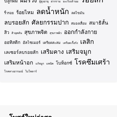
ผมร่วง
ปลูกผม
ผู้สูงอายุ
ผ่ากราม
มะเร็งเต้านม
ลดน้ำหนัก
ร้อยไหม
ริ้วรอย
ลดไขมัน
ศัลยกรรมปาก
ลบรอยสัก
สมาธิสั้น
สมองเสื่อม
ออกกำลังกาย
สุขภาพจิต
สิว
สิวอุดตัน
สุขภาพผิว
เลสิก
ออทิสติก
อัลไซเมอร์
เครียดสะสม
เครียดเรื้อรัง
เสริมจมูก
เสริมคาง
เลเซอร์ลบรอยสัก
โรคซึมเศร้า
เสริมหน้าอก
โบท็อกซ์
แก้จมูก
แพนิค
โรคทางอารมณ์
ไบโพลาร์