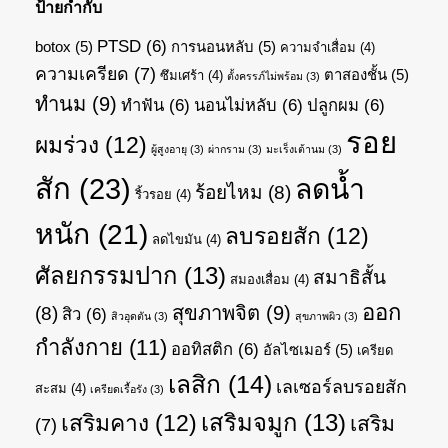
ป้ายกำกับ
PTSD
(6)
botox
(5)
การนอนหลับ
(5)
ความจำเสื่อม
(4)
ความเครียด
(7)
ตาสองชั้น
(5)
ซึมเศร้า
(4)
ตั้งครรภ์ไม่พร้อม
(3)
ทำนม
(9)
ทำฟัน
(6)
นอนไม่หลับ
(6)
ปลูกผม
(6)
รอย
ผมร่วง
(12)
ผู้สูงอายุ
(3)
ผ่ากราม
(3)
มะเร็งเต้านม
(3)
สัก
(23)
ลดน้ำ
ร้อยไหม
(8)
ริ้วรอย
(4)
หนัก
(21)
ลบรอยสัก
(12)
ลดไขมัน
(4)
ศัลยกรรมปาก
(13)
สมาธิสั้น
สมองเสื่อม
(4)
ออก
สุขภาพจิต
(9)
(8)
สิว
(6)
สิวอุดตัน
(3)
สุขภาพผิว
(3)
กำลังกาย
(11)
ออทิสติก
(6)
อัลไซเมอร์
(5)
เครียด
เลสิก
(14)
เลเซอร์ลบรอยสัก
สะสม
(4)
เครียดเรื้อรัง
(3)
เสริมจมูก
(13)
เสริมคาง
(12)
เสริม
(7)