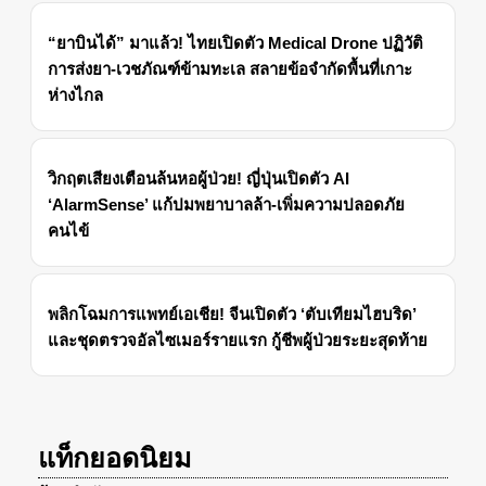
“ยาบินได้” มาแล้ว! ไทยเปิดตัว Medical Drone ปฏิวัติ
การส่งยา-เวชภัณฑ์ข้ามทะเล สลายข้อจำกัดพื้นที่เกาะ
ห่างไกล
วิกฤตเสียงเตือนล้นหอผู้ป่วย! ญี่ปุ่นเปิดตัว AI
‘AlarmSense’ แก้ปมพยาบาลล้า-เพิ่มความปลอดภัย
คนไข้
พลิกโฉมการแพทย์เอเชีย! จีนเปิดตัว ‘ตับเทียมไฮบริด’
และชุดตรวจอัลไซเมอร์รายแรก กู้ชีพผู้ป่วยระยะสุดท้าย
แท็กยอดนิยม