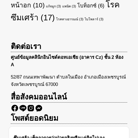
โรค
หน้าอก
(10)
โบท็อกซ์
(6)
แก้จมูก
(3)
แพนิค
(3)
ซึมเศร้า
(17)
โรคทางอารมณ์
(3)
ไบโพลาร์
(3)
ติดต่อเรา
ศูนย์ข้อมูลคลินิกอินไซด์ดอทเอเชีย (อาคาร Cz) ชั้น 2 ห้อง
A
52/87 ถนนเทพาพัฒนา ตำบลในเมือง อำเภอเมืองเพชรบูรณ์
จังหวัดเพชรบูรณ์ 67000
สื่อสังคมออนไลน์
โพสต์ยอดนิยม
ซึมเศร้า เช็คอาการว่าป่วยจริงหรือแค่คิดไปเอง