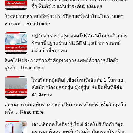
จิ๋ว ฟื้นตัวไว แม่นยำระดับมิลลิเมตร
โรงพยาบาลราชวิถีสร้างประวัติศาสตร์หน้าใหม่ในระบบสา
ธารณส…
Read more
ปฏิวัติสาธารณสุข! สิงคโปร์ดัน ‘จีโนมิกส์’ สู่การ
รักษาพื้นฐานผ่าน NUGEM มุ่งเป้าการแพทย์
แม่นยำเพื่อทุกคน
สิงคโปร์ประกาศก้าวสำคัญทางการแพทย์ด้วยการเปิดตัว
ศูนย์เ…
Read more
ไทยวิกฤตฝุ่นพิษ! เชียงใหม่รั้งอันดับ 1 โลก สธ.
สั่งเปิด ‘ห้องปลอดฝุ่น-มุ้งสู้ฝุ่น’ รับมือพื้นที่สีส้ม
41 จังหวัด
สถานการณ์มลพิษทางอากาศในประเทศไทยเข้าขั้นวิกฤตอีก
ครั้ง …
Read more
เจาะเลือดครั้งเดียวรู้เรื่อง! สิงคโปร์เปิดตัว “ชุด
ตรวจมะเร็งหลายชนิด” สุดล้ำ คัดกรองโรคร้าย