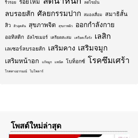
ลดน้ำหนัก
ร้อยไหม
ริ้วรอย
ลดไขมัน
ศัลยกรรมปาก
ลบรอยสัก
สมาธิสั้น
สมองเสื่อม
ออกกำลังกาย
สุขภาพจิต
สิว
สิวอุดตัน
สุขภาพผิว
เลสิก
ออทิสติก
อัลไซเมอร์
เครียดสะสม
เครียดเรื้อรัง
เสริมจมูก
เสริมคาง
เลเซอร์ลบรอยสัก
โรคซึมเศร้า
เสริมหน้าอก
โบท็อกซ์
แก้จมูก
แพนิค
โรคทางอารมณ์
ไบโพลาร์
โพสต์ใหม่ล่าสุด