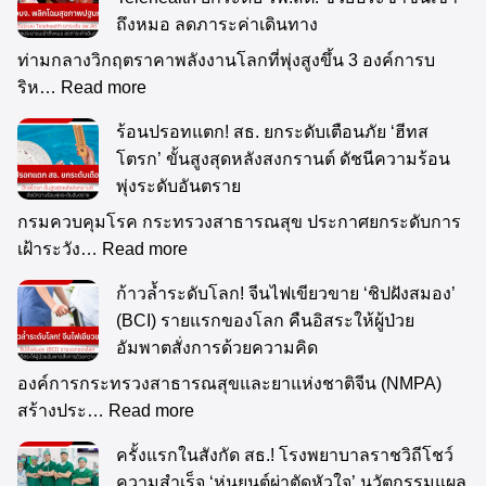
ถึงหมอ ลดภาระค่าเดินทาง
ท่ามกลางวิกฤตราคาพลังงานโลกที่พุ่งสูงขึ้น 3 องค์การบ
ริห…
Read more
ร้อนปรอทแตก! สธ. ยกระดับเตือนภัย ‘ฮีทส
โตรก’ ขั้นสูงสุดหลังสงกรานต์ ดัชนีความร้อน
พุ่งระดับอันตราย
กรมควบคุมโรค กระทรวงสาธารณสุข ประกาศยกระดับการ
เฝ้าระวัง…
Read more
ก้าวล้ำระดับโลก! จีนไฟเขียวขาย ‘ชิปฝังสมอง’
(BCI) รายแรกของโลก คืนอิสระให้ผู้ป่วย
อัมพาตสั่งการด้วยความคิด
องค์การกระทรวงสาธารณสุขและยาแห่งชาติจีน (NMPA)
สร้างประ…
Read more
ครั้งแรกในสังกัด สธ.! โรงพยาบาลราชวิถีโชว์
ความสำเร็จ ‘หุ่นยนต์ผ่าตัดหัวใจ’ นวัตกรรมแผล