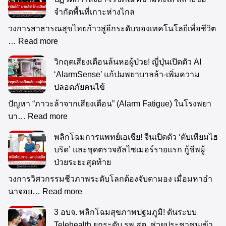
จำกัดพื้นที่เกาะห่างไกล
วงการสาธารณสุขไทยก้าวสู่อีกระดับของเทคโนโลยีเพื่อชีวิต
…
Read more
วิกฤตเสียงเตือนล้นหอผู้ป่วย! ญี่ปุ่นเปิดตัว AI
‘AlarmSense’ แก้ปมพยาบาลล้า-เพิ่มความ
ปลอดภัยคนไข้
ปัญหา “ภาวะล้าจากเสียงเตือน” (Alarm Fatigue) ในโรงพยา
บา…
Read more
พลิกโฉมการแพทย์เอเชีย! จีนเปิดตัว ‘ตับเทียมไฮ
บริด’ และชุดตรวจอัลไซเมอร์รายแรก กู้ชีพผู้
ป่วยระยะสุดท้าย
วงการวิศวกรรมชีวภาพระดับโลกต้องจับตามอง เมื่อมหาอำ
นาจอย…
Read more
3 อบจ. พลิกโฉมสุขภาพปฐมภูมิ! ดันระบบ
Telehealth ยกระดับ รพ.สต. ช่วยประชาชนเข้า