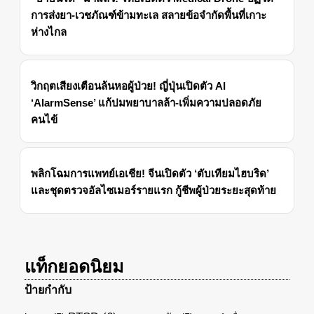
การส่งยา-เวชภัณฑ์ข้ามทะเล สลายข้อจำกัดพื้นที่เกาะ
ห่างไกล
วิกฤตเสียงเตือนล้นหอผู้ป่วย! ญี่ปุ่นเปิดตัว AI
‘AlarmSense’ แก้ปมพยาบาลล้า-เพิ่มความปลอดภัย
คนไข้
พลิกโฉมการแพทย์เอเชีย! จีนเปิดตัว ‘ตับเทียมไฮบริด’
และชุดตรวจอัลไซเมอร์รายแรก กู้ชีพผู้ป่วยระยะสุดท้าย
แท็กยอดนิยม
ป้ายกำกับ