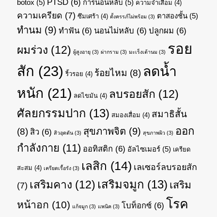
PTSD
(6)
botox
(5)
การนอนหลับ
(5)
ความจำเสื่อม
(4)
ความเครียด
(7)
ตาสองชั้น
(5)
ซึมเศร้า
(4)
ตั้งครรภ์ไม่พร้อม
(3)
ทำนม
(9)
ทำฟัน
(6)
นอนไม่หลับ
(6)
ปลูกผม
(6)
รอย
ผมร่วง
(12)
ผู้สูงอายุ
(3)
ผ่ากราม
(3)
มะเร็งเต้านม
(3)
สัก
(23)
ลดน้ำ
ร้อยไหม
(8)
ริ้วรอย
(4)
หนัก
(21)
ลบรอยสัก
(12)
ลดไขมัน
(4)
ศัลยกรรมปาก
(13)
สมาธิสั้น
สมองเสื่อม
(4)
ออก
สุขภาพจิต
(9)
(8)
สิว
(6)
สิวอุดตัน
(3)
สุขภาพผิว
(3)
กำลังกาย
(11)
ออทิสติก
(6)
อัลไซเมอร์
(5)
เครียด
เลสิก
(14)
เลเซอร์ลบรอยสัก
สะสม
(4)
เครียดเรื้อรัง
(3)
เสริมจมูก
(13)
เสริมคาง
(12)
เสริม
(7)
โรค
หน้าอก
(10)
โบท็อกซ์
(6)
แก้จมูก
(3)
แพนิค
(3)