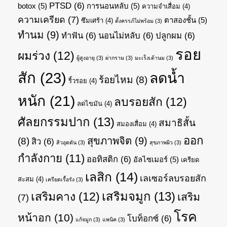
PTSD
(6)
botox
(5)
การนอนหลับ
(5)
ความจำเสื่อม
(4)
ความเครียด
(7)
ตาสองชั้น
(5)
ซึมเศร้า
(4)
ตั้งครรภ์ไม่พร้อม
(3)
ทำนม
(9)
ทำฟัน
(6)
นอนไม่หลับ
(6)
ปลูกผม
(6)
รอย
ผมร่วง
(12)
ผู้สูงอายุ
(3)
ผ่ากราม
(3)
มะเร็งเต้านม
(3)
สัก
(23)
ลดน้ำ
ร้อยไหม
(8)
ริ้วรอย
(4)
หนัก
(21)
ลบรอยสัก
(12)
ลดไขมัน
(4)
ศัลยกรรมปาก
(13)
สมาธิสั้น
สมองเสื่อม
(4)
ออก
สุขภาพจิต
(9)
(8)
สิว
(6)
สิวอุดตัน
(3)
สุขภาพผิว
(3)
กำลังกาย
(11)
ออทิสติก
(6)
อัลไซเมอร์
(5)
เครียด
เลสิก
(14)
เลเซอร์ลบรอยสัก
สะสม
(4)
เครียดเรื้อรัง
(3)
เสริมจมูก
(13)
เสริมคาง
(12)
เสริม
(7)
โรค
หน้าอก
(10)
โบท็อกซ์
(6)
แก้จมูก
(3)
แพนิค
(3)