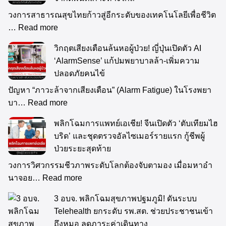
วงการสาธารณสุขไทยก้าวสู่อีกระดับของเทคโนโลยีเพื่อชีวิต
…
Read more
วิกฤตเสียงเตือนล้นหอผู้ป่วย! ญี่ปุ่นเปิดตัว AI
‘AlarmSense’ แก้ปมพยาบาลล้า-เพิ่มความ
ปลอดภัยคนไข้
ปัญหา “ภาวะล้าจากเสียงเตือน” (Alarm Fatigue) ในโรงพยา
บา…
Read more
พลิกโฉมการแพทย์เอเชีย! จีนเปิดตัว ‘ตับเทียมไฮ
บริด’ และชุดตรวจอัลไซเมอร์รายแรก กู้ชีพผู้
ป่วยระยะสุดท้าย
วงการวิศวกรรมชีวภาพระดับโลกต้องจับตามอง เมื่อมหาอำ
นาจอย…
Read more
3 อบจ. พลิกโฉมสุขภาพปฐมภูมิ! ดันระบบ
Telehealth ยกระดับ รพ.สต. ช่วยประชาชนเข้า
ถึงหมอ ลดภาระค่าเดินทาง