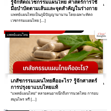
รู้จักหัตถเวชกรรมแผนไทย ศาสตร์การใช้
มือบำบัดตามเส้นและจุดสำคัญในร่างกาย
แพทย์แผนไทยเป็นภูมิปัญญามานาน โดยเฉพาะหัตถ
เวชกรรมแผนไทย […]
แพทย์แผนไทย
เภสัชกรรมแผนไทยคืออะไร? รู้จักศาสตร์
การปรุงยาแบบไทยแท้
“แพทย์แผนไทย” หลายคนอาจนึกถึงการนวดไทย การอบ
สมุนไพร หรื […]