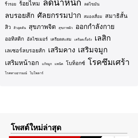
ลดน้ำหนัก
ร้อยไหม
ริ้วรอย
ลดไขมัน
ศัลยกรรมปาก
ลบรอยสัก
สมาธิสั้น
สมองเสื่อม
ออกกำลังกาย
สุขภาพจิต
สิว
สิวอุดตัน
สุขภาพผิว
เลสิก
ออทิสติก
อัลไซเมอร์
เครียดสะสม
เครียดเรื้อรัง
เสริมจมูก
เสริมคาง
เลเซอร์ลบรอยสัก
โรคซึมเศร้า
เสริมหน้าอก
โบท็อกซ์
แก้จมูก
แพนิค
โรคทางอารมณ์
ไบโพลาร์
โพสต์ใหม่ล่าสุด