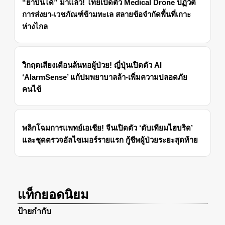
“ยาบินได้” มาแล้ว! ไทยเปิดตัว Medical Drone ปฏิวัติ
การส่งยา-เวชภัณฑ์ข้ามทะเล สลายข้อจำกัดพื้นที่เกาะ
ห่างไกล
วิกฤตเสียงเตือนล้นหอผู้ป่วย! ญี่ปุ่นเปิดตัว AI
‘AlarmSense’ แก้ปมพยาบาลล้า-เพิ่มความปลอดภัย
คนไข้
พลิกโฉมการแพทย์เอเชีย! จีนเปิดตัว ‘ตับเทียมไฮบริด’
และชุดตรวจอัลไซเมอร์รายแรก กู้ชีพผู้ป่วยระยะสุดท้าย
แท็กยอดนิยม
ป้ายกำกับ