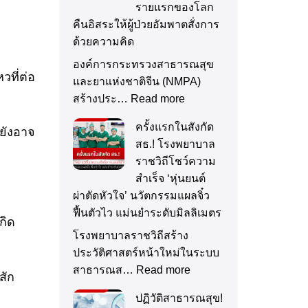
รายแรกของโลก
คืนอิสระให้ผู้ป่วยอัมพาตสั่งการ
ด้วยความคิด
องค์การกระทรวงสาธารณสุข
วที่ต่อ
และยาแห่งชาติจีน (NMPA)
สร้างประ…
Read more
ครั้งแรกในสังกัด
ยังอาจ
สธ.! โรงพยาบาล
ราชวิถีโชว์ความ
สำเร็จ ‘หุ่นยนต์
ผ่าตัดหัวใจ’ นวัตกรรมแผลจิ๋ว
ฟื้นตัวไว แม่นยำระดับมิลลิเมตร
กิด
โรงพยาบาลราชวิถีสร้าง
ประวัติศาสตร์หน้าใหม่ในระบบ
สาธารณส…
Read more
สัก
ปฏิวัติสาธารณสุข!