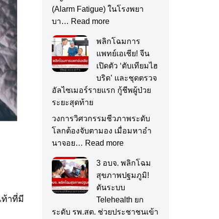
(Alarm Fatigue) ในโรงพยา
บา…
Read more
พลิกโฉมการ
แพทย์เอเชีย! จีน
เปิดตัว ‘ตับเทียมไฮ
บริด’ และชุดตรวจ
อัลไซเมอร์รายแรก กู้ชีพผู้ป่วย
ระยะสุดท้าย
วงการวิศวกรรมชีวภาพระดับ
โลกต้องจับตามอง เมื่อมหาอำ
นาจอย…
Read more
3 อบจ. พลิกโฉม
สุขภาพปฐมภูมิ!
ดันระบบ
าที่มี
Telehealth ยก
ระดับ รพ.สต. ช่วยประชาชนเข้า