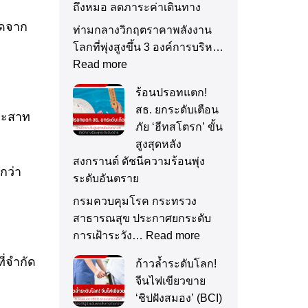
ถึงหมอ ลดภาระค่าเดินทาง
วดจาก
ท่ามกลางวิกฤตราคาพลังงาน
โลกที่พุ่งสูงขึ้น 3 องค์การบริห…
Read more
ร้อนปรอทแตก!
สธ. ยกระดับเตือน
ระสาท
ภัย ‘ฮีทสโตรก’ ขั้น
สูงสุดหลัง
สงกรานต์ ดัชนีความร้อนพุ่ง
กว่า
ระดับอันตราย
กรมควบคุมโรค กระทรวง
สาธารณสุข ประกาศยกระดับ
การเฝ้าระวัง…
Read more
ี่จำกัด
ก้าวล้ำระดับโลก!
จีนไฟเขียวขาย
‘ชิปฝังสมอง’ (BCI)