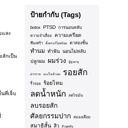
ป้ายกำกับ (Tags)
PTSD
botox
การนอนหลับ
อยและ
ความเครียด
ความจำเสื่อม
ตาสองชั้น
ซึมเศร้า
ตั้งครรภ์ไม่พร้อม
ทำนม
ทำฟัน
นอนไม่หลับ
สักเป็น
ผมร่วง
ปลูกผม
ผู้สูงอายุ
รอยสัก
ผ่ากราม
มะเร็งเต้านม
ร้อยไหม
ริ้วรอย
ลดน้ำหนัก
ที่เจ็บ
ลดไขมัน
ลบรอยสัก
ศัลยกรรมปาก
่
สมองเสื่อม
สมาธิสั้น
สิว
สิวอุดตัน