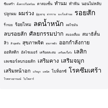
ทำนม
ทำฟัน
นอนไม่หลับ
ตาสองชั้น
ซึมเศร้า
ตั้งครรภ์ไม่พร้อม
รอยสัก
ผมร่วง
ปลูกผม
ผู้สูงอายุ
ผ่ากราม
มะเร็งเต้านม
ลดน้ำหนัก
ร้อยไหม
ริ้วรอย
ลดไขมัน
ศัลยกรรมปาก
ลบรอยสัก
สมาธิสั้น
สมองเสื่อม
ออกกำลังกาย
สุขภาพจิต
สิว
สิวอุดตัน
สุขภาพผิว
เลสิก
ออทิสติก
อัลไซเมอร์
เครียดสะสม
เครียดเรื้อรัง
เสริมจมูก
เสริมคาง
เลเซอร์ลบรอยสัก
โรคซึมเศร้า
เสริมหน้าอก
โบท็อกซ์
แก้จมูก
แพนิค
โรคทางอารมณ์
ไบโพลาร์