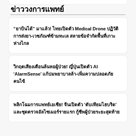
ข่าววงการแพทย์
“ยาบินได้” มาแล้ว! ไทยเปิดตัว Medical Drone ปฏิวัติ
การส่งยา-เวชภัณฑ์ข้ามทะเล สลายข้อจำกัดพื้นที่เกาะ
ห่างไกล
วิกฤตเสียงเตือนล้นหอผู้ป่วย! ญี่ปุ่นเปิดตัว AI
‘AlarmSense’ แก้ปมพยาบาลล้า-เพิ่มความปลอดภัย
คนไข้
พลิกโฉมการแพทย์เอเชีย! จีนเปิดตัว ‘ตับเทียมไฮบริด’
และชุดตรวจอัลไซเมอร์รายแรก กู้ชีพผู้ป่วยระยะสุดท้าย