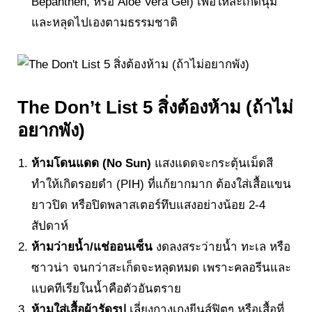
Bepanthen, หรือ Aloe Vera Gel) เพื่อให้สะเก็ดนุ่ม
และหลุดไปเองตามธรรมชาติ
The Don’t List 5 สิ่งต้องห้าม (ถ้าไม่
อยากพัง)
ห้ามโดนแดด (No Sun)
แสงแดดจะกระตุ้นเม็ดสี
ทำให้เกิดรอยดำ (PIH) ที่แก้ยากมาก ต้องใส่เสื้อแขน
ยาวปิด หรือปิดพลาสเตอร์ทึบแสงอย่างน้อย 2-4
สัปดาห์
ห้ามว่ายน้ำ/แช่ออนเซ็น
งดลงสระว่ายน้ำ ทะเล หรือ
ซาวน่า จนกว่าสะเก็ดจะหลุดหมด เพราะคลอรีนและ
แบคทีเรียในน้ำคือตัวอันตราย
ห้ามใส่เสื้อผ้ารัดรูป
เลี่ยงกางเกงยีนส์ฟิตๆ หรือเสื้อที่