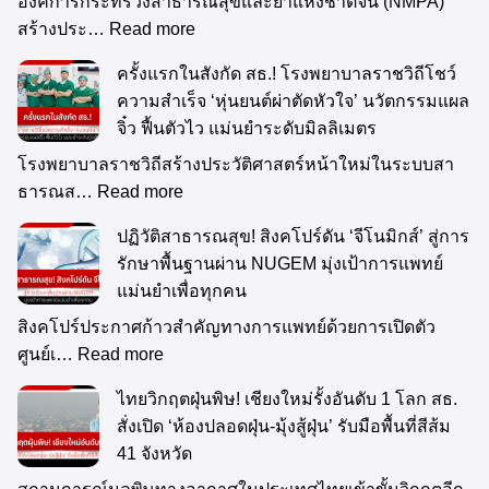
องค์การกระทรวงสาธารณสุขและยาแห่งชาติจีน (NMPA)
สร้างประ…
Read more
ครั้งแรกในสังกัด สธ.! โรงพยาบาลราชวิถีโชว์
ความสำเร็จ ‘หุ่นยนต์ผ่าตัดหัวใจ’ นวัตกรรมแผล
จิ๋ว ฟื้นตัวไว แม่นยำระดับมิลลิเมตร
โรงพยาบาลราชวิถีสร้างประวัติศาสตร์หน้าใหม่ในระบบสา
ธารณส…
Read more
ปฏิวัติสาธารณสุข! สิงคโปร์ดัน ‘จีโนมิกส์’ สู่การ
รักษาพื้นฐานผ่าน NUGEM มุ่งเป้าการแพทย์
แม่นยำเพื่อทุกคน
สิงคโปร์ประกาศก้าวสำคัญทางการแพทย์ด้วยการเปิดตัว
ศูนย์เ…
Read more
ไทยวิกฤตฝุ่นพิษ! เชียงใหม่รั้งอันดับ 1 โลก สธ.
สั่งเปิด ‘ห้องปลอดฝุ่น-มุ้งสู้ฝุ่น’ รับมือพื้นที่สีส้ม
41 จังหวัด