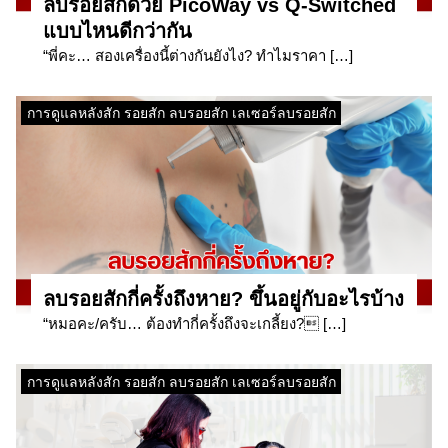
ลบรอยสักด้วย PicoWay vs Q-Switched
แบบไหนดีกว่ากัน
“พี่คะ… สองเครื่องนี้ต่างกันยังไง? ทำไมราคา […]
การดูแลหลังสัก รอยสัก ลบรอยสัก เลเซอร์ลบรอยสัก
ลบรอยสักกี่ครั้งถึงหาย? ขึ้นอยู่กับอะไรบ้าง
“หมอคะ/ครับ… ต้องทำกี่ครั้งถึงจะเกลี้ยง? […]
การดูแลหลังสัก รอยสัก ลบรอยสัก เลเซอร์ลบรอยสัก