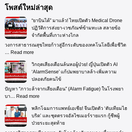
โพสต์ใหม่ล่าสุด
“ยาบินได้” มาแล้ว! ไทยเปิดตัว Medical Drone
ปฏิวัติการส่งยา-เวชภัณฑ์ข้ามทะเล สลายข้อ
จำกัดพื้นที่เกาะห่างไกล
วงการสาธารณสุขไทยก้าวสู่อีกระดับของเทคโนโลยีเพื่อชีวิต
…
Read more
วิกฤตเสียงเตือนล้นหอผู้ป่วย! ญี่ปุ่นเปิดตัว AI
‘AlarmSense’ แก้ปมพยาบาลล้า-เพิ่มความ
ปลอดภัยคนไข้
ปัญหา “ภาวะล้าจากเสียงเตือน” (Alarm Fatigue) ในโรงพยา
บา…
Read more
พลิกโฉมการแพทย์เอเชีย! จีนเปิดตัว ‘ตับเทียมไฮ
บริด’ และชุดตรวจอัลไซเมอร์รายแรก กู้ชีพผู้
ป่วยระยะสุดท้าย