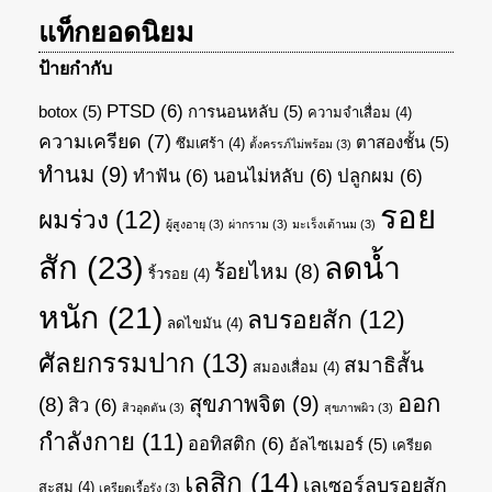
แท็กยอดนิยม
ป้ายกำกับ
PTSD
(6)
botox
(5)
การนอนหลับ
(5)
ความจำเสื่อม
(4)
ความเครียด
(7)
ตาสองชั้น
(5)
ซึมเศร้า
(4)
ตั้งครรภ์ไม่พร้อม
(3)
ทำนม
(9)
ทำฟัน
(6)
นอนไม่หลับ
(6)
ปลูกผม
(6)
รอย
ผมร่วง
(12)
ผู้สูงอายุ
(3)
ผ่ากราม
(3)
มะเร็งเต้านม
(3)
สัก
(23)
ลดน้ำ
ร้อยไหม
(8)
ริ้วรอย
(4)
หนัก
(21)
ลบรอยสัก
(12)
ลดไขมัน
(4)
ศัลยกรรมปาก
(13)
สมาธิสั้น
สมองเสื่อม
(4)
ออก
สุขภาพจิต
(9)
(8)
สิว
(6)
สิวอุดตัน
(3)
สุขภาพผิว
(3)
กำลังกาย
(11)
ออทิสติก
(6)
อัลไซเมอร์
(5)
เครียด
เลสิก
(14)
เลเซอร์ลบรอยสัก
สะสม
(4)
เครียดเรื้อรัง
(3)