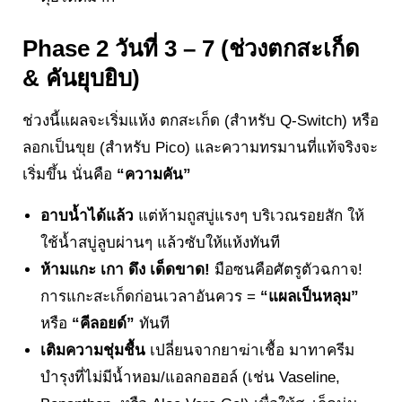
Phase 2 วันที่ 3 – 7 (ช่วงตกสะเก็ด
& คันยุบยิบ)
ช่วงนี้แผลจะเริ่มแห้ง ตกสะเก็ด (สำหรับ Q-Switch) หรือ
ลอกเป็นขุย (สำหรับ Pico) และความทรมานที่แท้จริงจะ
เริ่มขึ้น นั่นคือ
“ความคัน”
อาบน้ำได้แล้ว
แต่ห้ามถูสบู่แรงๆ บริเวณรอยสัก ให้
ใช้น้ำสบู่ลูบผ่านๆ แล้วซับให้แห้งทันที
ห้ามแกะ เกา ดึง เด็ดขาด!
มือซนคือศัตรูตัวฉกาจ!
การแกะสะเก็ดก่อนเวลาอันควร =
“แผลเป็นหลุม”
หรือ
“คีลอยด์”
ทันที
เติมความชุ่มชื้น
เปลี่ยนจากยาฆ่าเชื้อ มาทาครีม
บำรุงที่ไม่มีน้ำหอม/แอลกอฮอล์ (เช่น Vaseline,