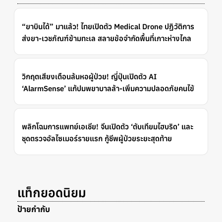
“ยาบินได้” มาแล้ว! ไทยเปิดตัว Medical Drone ปฏิวัติการ
ส่งยา-เวชภัณฑ์ข้ามทะเล สลายข้อจำกัดพื้นที่เกาะห่างไกล
วิกฤตเสียงเตือนล้นหอผู้ป่วย! ญี่ปุ่นเปิดตัว AI
‘AlarmSense’ แก้ปมพยาบาลล้า-เพิ่มความปลอดภัยคนไข้
พลิกโฉมการแพทย์เอเชีย! จีนเปิดตัว ‘ตับเทียมไฮบริด’ และ
ชุดตรวจอัลไซเมอร์รายแรก กู้ชีพผู้ป่วยระยะสุดท้าย
แท็กยอดนิยม
ป้ายกำกับ