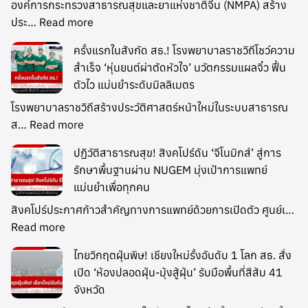
องค์การกระทรวงสาธารณสุขและยาแห่งชาติจีน (NMPA) สร้าง
ประ…
Read more
ครั้งแรกในสังกัด สธ.! โรงพยาบาลราชวิถีโชว์ความ
สำเร็จ ‘หุ่นยนต์ผ่าตัดหัวใจ’ นวัตกรรมแผลจิ๋ว ฟื้น
ตัวไว แม่นยำระดับมิลลิเมตร
โรงพยาบาลราชวิถีสร้างประวัติศาสตร์หน้าใหม่ในระบบสาธารณ
ส…
Read more
ปฏิวัติสาธารณสุข! สิงคโปร์ดัน ‘จีโนมิกส์’ สู่การ
รักษาพื้นฐานผ่าน NUGEM มุ่งเป้าการแพทย์
แม่นยำเพื่อทุกคน
สิงคโปร์ประกาศก้าวสำคัญทางการแพทย์ด้วยการเปิดตัว ศูนย์เ…
Read more
ไทยวิกฤตฝุ่นพิษ! เชียงใหม่รั้งอันดับ 1 โลก สธ. สั่ง
เปิด ‘ห้องปลอดฝุ่น-มุ้งสู้ฝุ่น’ รับมือพื้นที่สีส้ม 41
จังหวัด