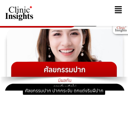
ศัลยกรรมปาก ปากกระจับ ตกแต่งริมฝีปาก