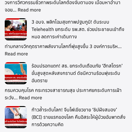
วงการวิศวกรรมชีวภาพระดับโลกต้องจับตามอง เมื่อมหาอำนา
จอย…
Read more
3 อบจ. พลิกโฉมสุขภาพปฐมภูมิ! ดันระบบ
Telehealth ยกระดับ รพ.สต. ช่วยประชาชนเข้าถึง
หมอ ลดภาระค่าเดินทาง
ท่ามกลางวิกฤตราคาพลังงานโลกที่พุ่งสูงขึ้น 3 องค์การบริห…
Read more
ร้อนปรอทแตก! สธ. ยกระดับเตือนภัย ‘ฮีทสโตรก’
ขั้นสูงสุดหลังสงกรานต์ ดัชนีความร้อนพุ่งระดับ
อันตราย
กรมควบคุมโรค กระทรวงสาธารณสุข ประกาศยกระดับการเฝ้า
ระวัง…
Read more
ก้าวล้ำระดับโลก! จีนไฟเขียวขาย ‘ชิปฝังสมอง’
(BCI) รายแรกของโลก คืนอิสระให้ผู้ป่วยอัมพาตสั่ง
การด้วยความคิด