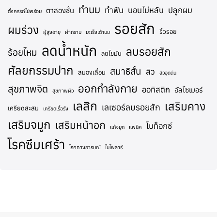
ทำนม
ทำฟัน
นอนไม่หลับ
ปลูกผม
ตาสองชั้น
ตั้งครรภ์ไม่พร้อม
รอยสัก
ผมร่วง
ริ้วรอย
ผู้สูงอายุ
ผ่ากราม
มะเร็งเต้านม
ลดน้ำหนัก
ลบรอยสัก
ร้อยไหม
ลดไขมัน
ศัลยกรรมปาก
สมาธิสั้น
สิว
สมองเสื่อม
สิวอุดตัน
ออกกำลังกาย
สุขภาพจิต
ออทิสติก
อัลไซเมอร์
สุขภาพผิว
เลสิก
เสริมคาง
เลเซอร์ลบรอยสัก
เครียดสะสม
เครียดเรื้อรัง
เสริมจมูก
เสริมหน้าอก
โบท็อกซ์
แก้จมูก
แพนิค
โรคซึมเศร้า
โรคทางอารมณ์
ไบโพลาร์