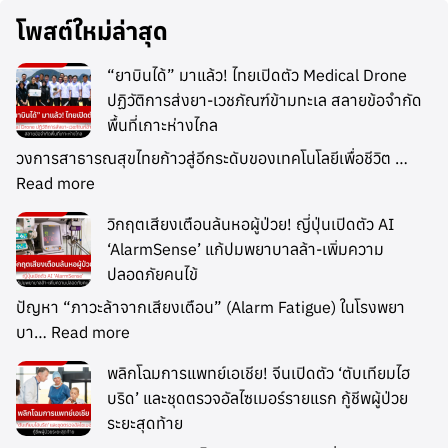
โพสต์ใหม่ล่าสุด
“ยาบินได้” มาแล้ว! ไทยเปิดตัว Medical Drone
ปฏิวัติการส่งยา-เวชภัณฑ์ข้ามทะเล สลายข้อจำกัด
พื้นที่เกาะห่างไกล
วงการสาธารณสุขไทยก้าวสู่อีกระดับของเทคโนโลยีเพื่อชีวิต …
Read more
วิกฤตเสียงเตือนล้นหอผู้ป่วย! ญี่ปุ่นเปิดตัว AI
‘AlarmSense’ แก้ปมพยาบาลล้า-เพิ่มความ
ปลอดภัยคนไข้
ปัญหา “ภาวะล้าจากเสียงเตือน” (Alarm Fatigue) ในโรงพยา
บา…
Read more
พลิกโฉมการแพทย์เอเชีย! จีนเปิดตัว ‘ตับเทียมไฮ
บริด’ และชุดตรวจอัลไซเมอร์รายแรก กู้ชีพผู้ป่วย
ระยะสุดท้าย