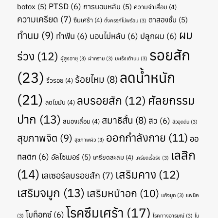
PTSD
(6)
botox
(5)
การนอนหลับ
(5)
ความจำเสื่อม
(4)
ความเครียด
(7)
ตาสองชั้น
(5)
ซึมเศร้า
(4)
ตั้งครรภ์ไม่พร้อม
(3)
ผม
ทำนม
(9)
ทำฟัน
(6)
นอนไม่หลับ
(6)
ปลูกผม
(6)
รอยสัก
ร่วง
(12)
ผู้สูงอายุ
(3)
ผ่ากราม
(3)
มะเร็งเต้านม
(3)
(23)
ลดน้ำหนัก
ร้อยไหม
(8)
ริ้วรอย
(4)
(21)
ศัลยกรรม
ลบรอยสัก
(12)
ลดไขมัน
(4)
ปาก
(13)
สมาธิสั้น
(8)
สิว
(6)
สมองเสื่อม
(4)
สิวอุดตัน
(3)
ออกกำลังกาย
(11)
สุขภาพจิต
(9)
ออ
สุขภาพผิว
(3)
เลสิก
ทิสติก
(6)
อัลไซเมอร์
(5)
เครียดสะสม
(4)
เครียดเรื้อรัง
(3)
(14)
เสริมคาง
(12)
เลเซอร์ลบรอยสัก
(7)
เสริมจมูก
(13)
เสริมหน้าอก
(10)
แก้จมูก
(3)
แพนิค
โรคซึมเศร้า
(17)
โบท็อกซ์
(6)
(3)
โรคทางอารมณ์
(3)
ไบ