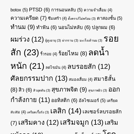
PTSD
(6)
botox
(5)
การนอนหลับ
(5)
ความจำเสื่อม
(4)
ความเครียด
(7)
ตาสองชั้น
(5)
ซึมเศร้า
(4)
ตั้งครรภ์ไม่พร้อม
(3)
ทำนม
(9)
ทำฟัน
(6)
นอนไม่หลับ
(6)
ปลูกผม
(6)
รอย
ผมร่วง
(12)
ผู้สูงอายุ
(3)
ผ่ากราม
(3)
มะเร็งเต้านม
(3)
สัก
(23)
ลดน้ำ
ร้อยไหม
(8)
ริ้วรอย
(4)
หนัก
(21)
ลบรอยสัก
(12)
ลดไขมัน
(4)
ศัลยกรรมปาก
(13)
สมาธิสั้น
สมองเสื่อม
(4)
ออก
สุขภาพจิต
(9)
(8)
สิว
(6)
สิวอุดตัน
(3)
สุขภาพผิว
(3)
กำลังกาย
(11)
ออทิสติก
(6)
อัลไซเมอร์
(5)
เครียด
เลสิก
(14)
เลเซอร์ลบรอยสัก
สะสม
(4)
เครียดเรื้อรัง
(3)
เสริมจมูก
(13)
เสริมคาง
(12)
เสริม
(7)