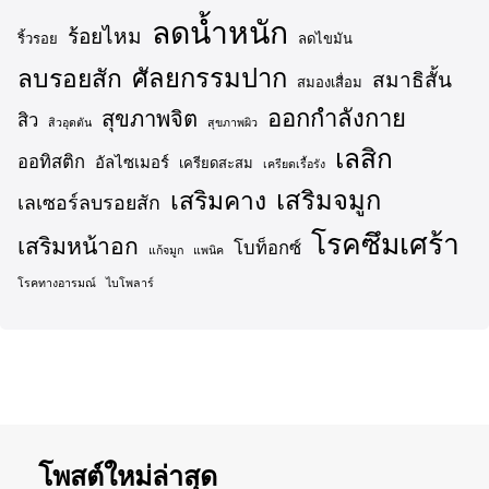
ลดน้ำหนัก
ร้อยไหม
ริ้วรอย
ลดไขมัน
ศัลยกรรมปาก
ลบรอยสัก
สมาธิสั้น
สมองเสื่อม
ออกกำลังกาย
สุขภาพจิต
สิว
สิวอุดตัน
สุขภาพผิว
เลสิก
ออทิสติก
อัลไซเมอร์
เครียดสะสม
เครียดเรื้อรัง
เสริมจมูก
เสริมคาง
เลเซอร์ลบรอยสัก
โรคซึมเศร้า
เสริมหน้าอก
โบท็อกซ์
แก้จมูก
แพนิค
โรคทางอารมณ์
ไบโพลาร์
โพสต์ใหม่ล่าสุด