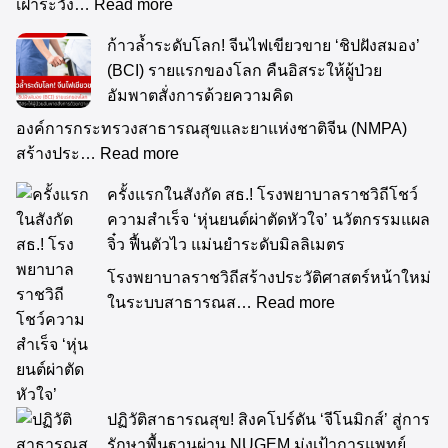
เฝ้าระวัง…
Read more
ก้าวล้ำระดับโลก! จีนไฟเขียวขาย ‘ชิปฝังสมอง’
(BCI) รายแรกของโลก คืนอิสระให้ผู้ป่วย
อัมพาตสั่งการด้วยความคิด
องค์การกระทรวงสาธารณสุขและยาแห่งชาติจีน (NMPA)
สร้างประ…
Read more
ครั้งแรกในสังกัด สธ.! โรงพยาบาลราชวิถีโชว์
ความสำเร็จ ‘หุ่นยนต์ผ่าตัดหัวใจ’ นวัตกรรมแผล
จิ๋ว ฟื้นตัวไว แม่นยำระดับมิลลิเมตร
โรงพยาบาลราชวิถีสร้างประวัติศาสตร์หน้าใหม่
ในระบบสาธารณส…
Read more
ปฏิวัติสาธารณสุข! สิงคโปร์ดัน ‘จีโนมิกส์’ สู่การ
รักษาพื้นฐานผ่าน NUGEM มุ่งเป้าการแพทย์