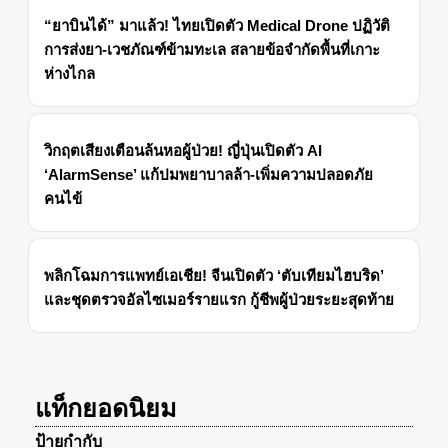
“ยาบินได้” มาแล้ว! ไทยเปิดตัว Medical Drone ปฏิวัติ
การส่งยา-เวชภัณฑ์ข้ามทะเล สลายข้อจำกัดพื้นที่เกาะ
ห่างไกล
วิกฤตเสียงเตือนล้นหอผู้ป่วย! ญี่ปุ่นเปิดตัว AI
‘AlarmSense’ แก้ปมพยาบาลล้า-เพิ่มความปลอดภัย
คนไข้
พลิกโฉมการแพทย์เอเชีย! จีนเปิดตัว ‘ตับเทียมไฮบริด’
และชุดตรวจอัลไซเมอร์รายแรก กู้ชีพผู้ป่วยระยะสุดท้าย
แท็กยอดนิยม
ป้ายกำกับ