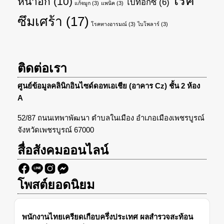
โรค
หน้าอก
(10)
โบท็อกซ์
(6)
แก้จมูก
(3)
แพนิค
(3)
ซึมเศร้า
(17)
โรคทางอารมณ์
(3)
ไบโพลาร์
(3)
ติดต่อเรา
ศูนย์ข้อมูลคลินิกอินไซด์ดอทเอเชีย (อาคาร Cz) ชั้น 2 ห้อง
A
52/87 ถนนเทพาพัฒนา ตำบลในเมือง อำเภอเมืองเพชรบูรณ์
จังหวัดเพชรบูรณ์ 67000
สื่อสังคมออนไลน์
โพสต์ยอดนิยม
พนักงานไทยเครียดเกือบครึ่งประเทศ ผลสำรวจสะท้อน