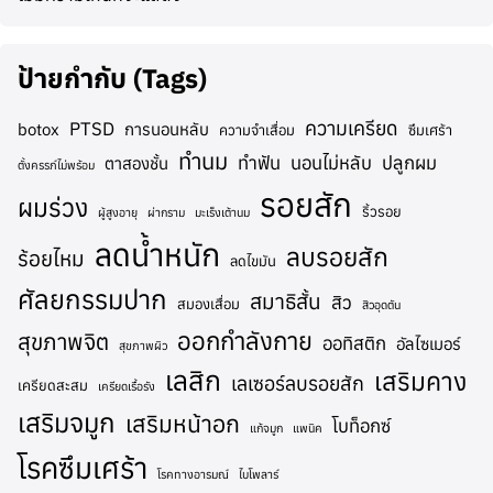
ป้ายกำกับ (Tags)
ความเครียด
PTSD
botox
การนอนหลับ
ความจำเสื่อม
ซึมเศร้า
ทำนม
ทำฟัน
นอนไม่หลับ
ปลูกผม
ตาสองชั้น
ตั้งครรภ์ไม่พร้อม
รอยสัก
ผมร่วง
ริ้วรอย
ผู้สูงอายุ
ผ่ากราม
มะเร็งเต้านม
ลดน้ำหนัก
ลบรอยสัก
ร้อยไหม
ลดไขมัน
ศัลยกรรมปาก
สมาธิสั้น
สิว
สมองเสื่อม
สิวอุดตัน
ออกกำลังกาย
สุขภาพจิต
ออทิสติก
อัลไซเมอร์
สุขภาพผิว
เลสิก
เสริมคาง
เลเซอร์ลบรอยสัก
เครียดสะสม
เครียดเรื้อรัง
เสริมจมูก
เสริมหน้าอก
โบท็อกซ์
แก้จมูก
แพนิค
โรคซึมเศร้า
โรคทางอารมณ์
ไบโพลาร์