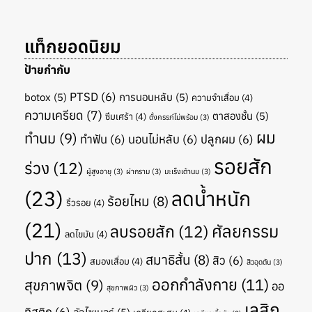
แท็กยอดนิยม
ป้ายกำกับ
PTSD
(6)
botox
(5)
การนอนหลับ
(5)
ความจำเสื่อม
(4)
ความเครียด
(7)
ตาสองชั้น
(5)
ซึมเศร้า
(4)
ตั้งครรภ์ไม่พร้อม
(3)
ผม
ทำนม
(9)
ทำฟัน
(6)
นอนไม่หลับ
(6)
ปลูกผม
(6)
รอยสัก
ร่วง
(12)
ผู้สูงอายุ
(3)
ผ่ากราม
(3)
มะเร็งเต้านม
(3)
(23)
ลดน้ำหนัก
ร้อยไหม
(8)
ริ้วรอย
(4)
(21)
ศัลยกรรม
ลบรอยสัก
(12)
ลดไขมัน
(4)
ปาก
(13)
สมาธิสั้น
(8)
สิว
(6)
สมองเสื่อม
(4)
สิวอุดตัน
(3)
ออกกำลังกาย
(11)
สุขภาพจิต
(9)
ออ
สุขภาพผิว
(3)
เลสิก