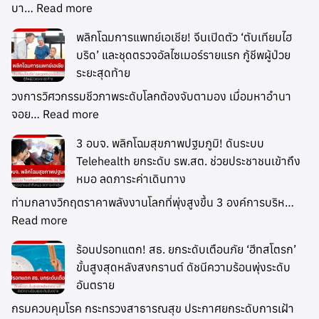
บา…
Read more
พลิกโฉมการแพทย์เอเชีย! จีนเปิดตัว ‘ตับเทียมไฮ
บริด’ และชุดตรวจอัลไซเมอร์รายแรก กู้ชีพผู้ป่วย
ระยะสุดท้าย
วงการวิศวกรรมชีวภาพระดับโลกต้องจับตามอง เมื่อมหาอำนา
จอย…
Read more
3 อบจ. พลิกโฉมสุขภาพปฐมภูมิ! ดันระบบ
Telehealth ยกระดับ รพ.สต. ช่วยประชาชนเข้าถึง
หมอ ลดภาระค่าเดินทาง
ท่ามกลางวิกฤตราคาพลังงานโลกที่พุ่งสูงขึ้น 3 องค์การบริห…
Read more
ร้อนปรอทแตก! สธ. ยกระดับเตือนภัย ‘ฮีทสโตรก’
ขั้นสูงสุดหลังสงกรานต์ ดัชนีความร้อนพุ่งระดับ
อันตราย
กรมควบคุมโรค กระทรวงสาธารณสุข ประกาศยกระดับการเฝ้า