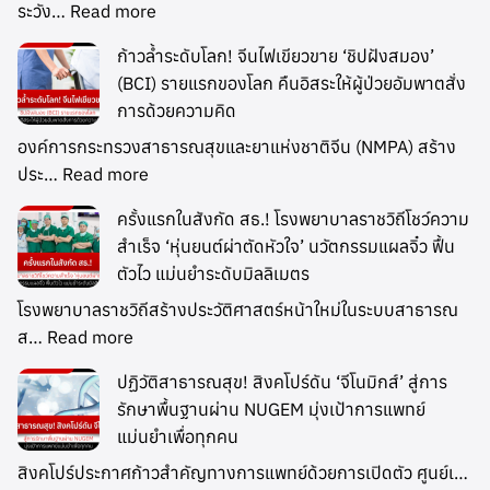
ระวัง…
Read more
ก้าวล้ำระดับโลก! จีนไฟเขียวขาย ‘ชิปฝังสมอง’
(BCI) รายแรกของโลก คืนอิสระให้ผู้ป่วยอัมพาตสั่ง
การด้วยความคิด
องค์การกระทรวงสาธารณสุขและยาแห่งชาติจีน (NMPA) สร้าง
ประ…
Read more
ครั้งแรกในสังกัด สธ.! โรงพยาบาลราชวิถีโชว์ความ
สำเร็จ ‘หุ่นยนต์ผ่าตัดหัวใจ’ นวัตกรรมแผลจิ๋ว ฟื้น
ตัวไว แม่นยำระดับมิลลิเมตร
โรงพยาบาลราชวิถีสร้างประวัติศาสตร์หน้าใหม่ในระบบสาธารณ
ส…
Read more
ปฏิวัติสาธารณสุข! สิงคโปร์ดัน ‘จีโนมิกส์’ สู่การ
รักษาพื้นฐานผ่าน NUGEM มุ่งเป้าการแพทย์
แม่นยำเพื่อทุกคน
สิงคโปร์ประกาศก้าวสำคัญทางการแพทย์ด้วยการเปิดตัว ศูนย์เ…