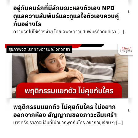
อยู่กับคนรักที่มีลักษณะหลงตัวเอง NPD
ดูแลความสัมพันธ์และดูแลใจตัวเองควบคู่
กันอย่างไร
ความรักไม่ใช่เรื่องง่าย โดยเฉพาะความสัมพันธ์คือคนที่เรา […]
สุขภาพจิต โรคทางอารมณ์ จิตวิทยา
พฤติกรรมแยกตัว ไม่คุยกับใคร ไม่อยาก
ออกจากห้อง สัญญาณของภาวะซึมเศร้า
บางครั้งเราอาจมีวันที่ไม่อยากพูดกับใคร อยากอยู่เงียบ ๆ […]