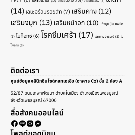
ทิสติก
(6)
อัลไซเมอร์
(5)
เครียดสะสม
(4)
เครียดเรื้อรัง
(3)
(14)
เสริมคาง
(12)
เลเซอร์ลบรอยสัก
(7)
เสริมจมูก
(13)
เสริมหน้าอก
(10)
แก้จมูก
(3)
แพนิค
โรคซึมเศร้า
(17)
โบท็อกซ์
(6)
(3)
โรคทางอารมณ์
(3)
ไบ
โพลาร์
(3)
ติดต่อเรา
ศูนย์ข้อมูลคลินิกอินไซด์ดอทเอเชีย (อาคาร Cz) ชั้น 2 ห้อง A
52/87 ถนนเทพาพัฒนา ตำบลในเมือง อำเภอเมืองเพชรบูรณ์
จังหวัดเพชรบูรณ์ 67000
สื่อสังคมออนไลน์
โพสต์ยอดนิยม