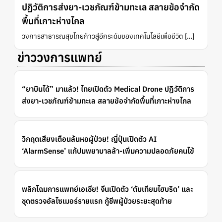
ปฏิวัติการส่งยา-เวชภัณฑ์ข้ามทะเล สลายข้อจำกัด
พื้นที่เกาะห่างไกล
วงการสาธารณสุขไทยก้าวสู่อีกระดับของเทคโนโลยีเพื่อชีวิต […]
ข่าววงการแพทย์
“ยาบินได้” มาแล้ว! ไทยเปิดตัว Medical Drone ปฏิวัติการ
ส่งยา-เวชภัณฑ์ข้ามทะเล สลายข้อจำกัดพื้นที่เกาะห่างไกล
วิกฤตเสียงเตือนล้นหอผู้ป่วย! ญี่ปุ่นเปิดตัว AI
‘AlarmSense’ แก้ปมพยาบาลล้า-เพิ่มความปลอดภัยคนไข้
พลิกโฉมการแพทย์เอเชีย! จีนเปิดตัว ‘ตับเทียมไฮบริด’ และ
ชุดตรวจอัลไซเมอร์รายแรก กู้ชีพผู้ป่วยระยะสุดท้าย