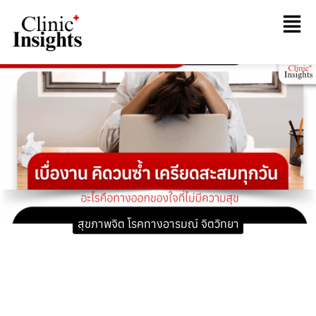
สุขภาพจิต โรคทางอารมณ์ จิตวิทยา