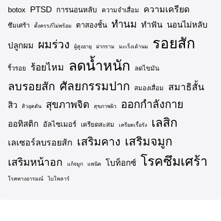
ความเครียด
PTSD
botox
การนอนหลับ
ความจำเสื่อม
ทำนม
ทำฟัน
นอนไม่หลับ
ตาสองชั้น
ซึมเศร้า
ตั้งครรภ์ไม่พร้อม
รอยสัก
ผมร่วง
ปลูกผม
ผู้สูงอายุ
ผ่ากราม
มะเร็งเต้านม
ลดน้ำหนัก
ร้อยไหม
ริ้วรอย
ลดไขมัน
ศัลยกรรมปาก
ลบรอยสัก
สมาธิสั้น
สมองเสื่อม
ออกกำลังกาย
สุขภาพจิต
สิว
สิวอุดตัน
สุขภาพผิว
เลสิก
ออทิสติก
อัลไซเมอร์
เครียดสะสม
เครียดเรื้อรัง
เสริมจมูก
เสริมคาง
เลเซอร์ลบรอยสัก
โรคซึมเศร้า
เสริมหน้าอก
โบท็อกซ์
แก้จมูก
แพนิค
โรคทางอารมณ์
ไบโพลาร์