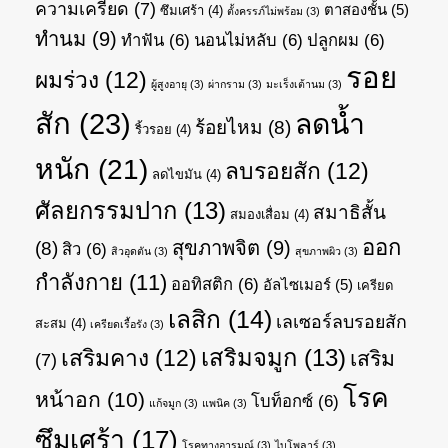
ความเครียด
(7)
ตาสองชั้น
(5)
ซึมเศร้า
(4)
ตั้งครรภ์ไม่พร้อม
(3)
ทำนม
(9)
ทำฟัน
(6)
นอนไม่หลับ
(6)
ปลูกผม
(6)
รอย
ผมร่วง
(12)
ผู้สูงอายุ
(3)
ผ่ากราม
(3)
มะเร็งเต้านม
(3)
สัก
(23)
ลดน้ำ
ร้อยไหม
(8)
ริ้วรอย
(4)
หนัก
(21)
ลบรอยสัก
(12)
ลดไขมัน
(4)
ศัลยกรรมปาก
(13)
สมาธิสั้น
สมองเสื่อม
(4)
ออก
สุขภาพจิต
(9)
(8)
สิว
(6)
สิวอุดตัน
(3)
สุขภาพผิว
(3)
กำลังกาย
(11)
ออทิสติก
(6)
อัลไซเมอร์
(5)
เครียด
เลสิก
(14)
เลเซอร์ลบรอยสัก
สะสม
(4)
เครียดเรื้อรัง
(3)
เสริมจมูก
(13)
เสริมคาง
(12)
เสริม
(7)
โรค
หน้าอก
(10)
โบท็อกซ์
(6)
แก้จมูก
(3)
แพนิค
(3)
ซึมเศร้า
(17)
โรคทางอารมณ์
(3)
ไบโพลาร์
(3)