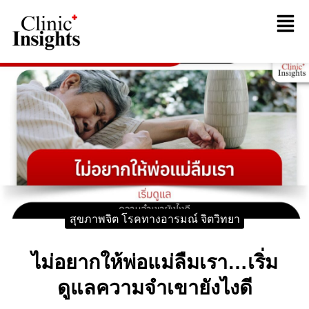
สุขภาพจิต โรคทางอารมณ์ จิตวิทยา
ไม่อยากให้พ่อแม่ลืมเรา…เริ่ม
ดูแลความจำเขายังไงดี