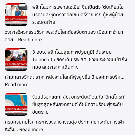
พลิกโฉมการแพทย์เอเชีย! จีนเปิดตัว ‘ตับเทียมไฮ
บริด’ และชุดตรวจอัลไซเมอร์รายแรก กู้ชีพผู้ป่วย
ระยะสุดท้าย
วงการวิศวกรรมชีวภาพระดับโลกต้องจับตามอง เมื่อมหาอำนา
จอย…
Read more
3 อบจ. พลิกโฉมสุขภาพปฐมภูมิ! ดันระบบ
Telehealth ยกระดับ รพ.สต. ช่วยประชาชนเข้าถึง
หมอ ลดภาระค่าเดินทาง
ท่ามกลางวิกฤตราคาพลังงานโลกที่พุ่งสูงขึ้น 3 องค์การบริห…
Read more
ร้อนปรอทแตก! สธ. ยกระดับเตือนภัย ‘ฮีทสโตรก’
ขั้นสูงสุดหลังสงกรานต์ ดัชนีความร้อนพุ่งระดับ
อันตราย
กรมควบคุมโรค กระทรวงสาธารณสุข ประกาศยกระดับการเฝ้า
ระวัง…
Read more