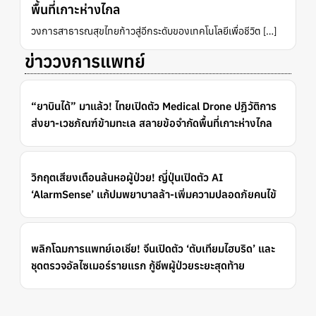
พื้นที่เกาะห่างไกล
วงการสาธารณสุขไทยก้าวสู่อีกระดับของเทคโนโลยีเพื่อชีวิต […]
ข่าววงการแพทย์
“ยาบินได้” มาแล้ว! ไทยเปิดตัว Medical Drone ปฏิวัติการ
ส่งยา-เวชภัณฑ์ข้ามทะเล สลายข้อจำกัดพื้นที่เกาะห่างไกล
วิกฤตเสียงเตือนล้นหอผู้ป่วย! ญี่ปุ่นเปิดตัว AI
‘AlarmSense’ แก้ปมพยาบาลล้า-เพิ่มความปลอดภัยคนไข้
พลิกโฉมการแพทย์เอเชีย! จีนเปิดตัว ‘ตับเทียมไฮบริด’ และ
ชุดตรวจอัลไซเมอร์รายแรก กู้ชีพผู้ป่วยระยะสุดท้าย