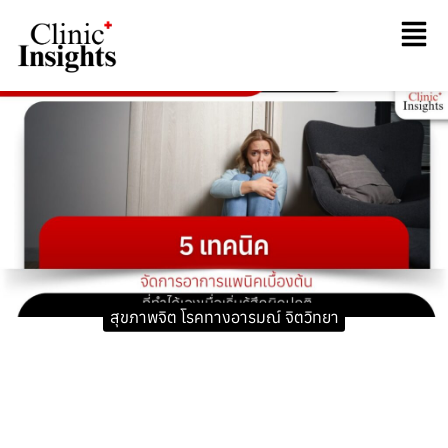
สุขภาพจิต โรคทางอารมณ์ จิตวิทยา