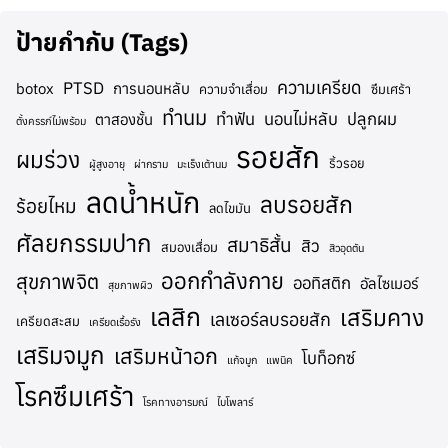
ป้ายกำกับ (Tags)
ความเครียด
PTSD
botox
การนอนหลับ
ความจำเสื่อม
ซึมเศร้า
ทำนม
ทำฟัน
นอนไม่หลับ
ปลูกผม
ตาสองชั้น
ตั้งครรภ์ไม่พร้อม
รอยสัก
ผมร่วง
ริ้วรอย
ผู้สูงอายุ
ผ่ากราม
มะเร็งเต้านม
ลดน้ำหนัก
ลบรอยสัก
ร้อยไหม
ลดไขมัน
ศัลยกรรมปาก
สมาธิสั้น
สิว
สมองเสื่อม
สิวอุดตัน
ออกกำลังกาย
สุขภาพจิต
ออทิสติก
อัลไซเมอร์
สุขภาพผิว
เลสิก
เสริมคาง
เลเซอร์ลบรอยสัก
เครียดสะสม
เครียดเรื้อรัง
เสริมจมูก
เสริมหน้าอก
โบท็อกซ์
แก้จมูก
แพนิค
โรคซึมเศร้า
โรคทางอารมณ์
ไบโพลาร์