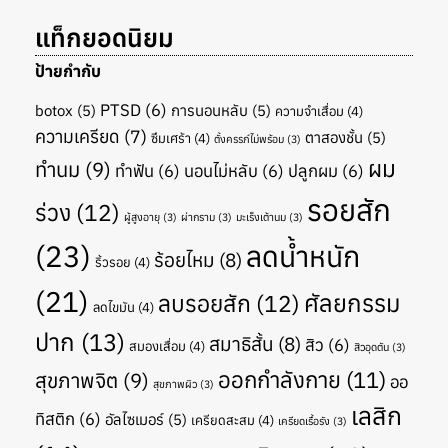
แท็กยอดนิยม
ป้ายกำกับ
PTSD
(6)
botox
(5)
การนอนหลับ
(5)
ความจำเสื่อม
(4)
ความเครียด
(7)
ตาสองชั้น
(5)
ซึมเศร้า
(4)
ตั้งครรภ์ไม่พร้อม
(3)
ผม
ทำนม
(9)
ทำฟัน
(6)
นอนไม่หลับ
(6)
ปลูกผม
(6)
รอยสัก
ร่วง
(12)
ผู้สูงอายุ
(3)
ผ่ากราม
(3)
มะเร็งเต้านม
(3)
(23)
ลดน้ำหนัก
ร้อยไหม
(8)
ริ้วรอย
(4)
(21)
ศัลยกรรม
ลบรอยสัก
(12)
ลดไขมัน
(4)
ปาก
(13)
สมาธิสั้น
(8)
สิว
(6)
สมองเสื่อม
(4)
สิวอุดตัน
(3)
ออกกำลังกาย
(11)
สุขภาพจิต
(9)
ออ
สุขภาพผิว
(3)
เลสิก
ทิสติก
(6)
อัลไซเมอร์
(5)
เครียดสะสม
(4)
เครียดเรื้อรัง
(3)