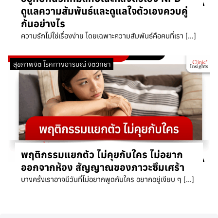
ดูแลความสัมพันธ์และดูแลใจตัวเองควบคู่
กันอย่างไร
ความรักไม่ใช่เรื่องง่าย โดยเฉพาะความสัมพันธ์คือคนที่เรา […]
สุขภาพจิต โรคทางอารมณ์ จิตวิทยา
พฤติกรรมแยกตัว ไม่คุยกับใคร ไม่อยาก
ออกจากห้อง สัญญาณของภาวะซึมเศร้า
บางครั้งเราอาจมีวันที่ไม่อยากพูดกับใคร อยากอยู่เงียบ ๆ […]