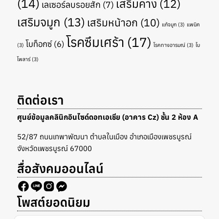
(14)
เสริมคาง
(12)
เลเซอร์ลบรอยสัก
(7)
เสริมจมูก
(13)
เสริมหน้าอก
(10)
แก้จมูก
(3)
แพนิค
โรคซึมเศร้า
(17)
โบท็อกซ์
(6)
(3)
โรคทางอารมณ์
(3)
ไบ
โพลาร์
(3)
ติดต่อเรา
ศูนย์ข้อมูลคลินิกอินไซด์ดอทเอเชีย (อาคาร Cz) ชั้น 2 ห้อง A
52/87 ถนนเทพาพัฒนา ตำบลในเมือง อำเภอเมืองเพชรบูรณ์
จังหวัดเพชรบูรณ์ 67000
สื่อสังคมออนไลน์
โพสต์ยอดนิยม