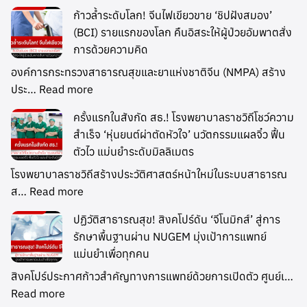
ก้าวล้ำระดับโลก! จีนไฟเขียวขาย ‘ชิปฝังสมอง’
(BCI) รายแรกของโลก คืนอิสระให้ผู้ป่วยอัมพาตสั่ง
การด้วยความคิด
องค์การกระทรวงสาธารณสุขและยาแห่งชาติจีน (NMPA) สร้าง
ประ…
Read more
ครั้งแรกในสังกัด สธ.! โรงพยาบาลราชวิถีโชว์ความ
สำเร็จ ‘หุ่นยนต์ผ่าตัดหัวใจ’ นวัตกรรมแผลจิ๋ว ฟื้น
ตัวไว แม่นยำระดับมิลลิเมตร
โรงพยาบาลราชวิถีสร้างประวัติศาสตร์หน้าใหม่ในระบบสาธารณ
ส…
Read more
ปฏิวัติสาธารณสุข! สิงคโปร์ดัน ‘จีโนมิกส์’ สู่การ
รักษาพื้นฐานผ่าน NUGEM มุ่งเป้าการแพทย์
แม่นยำเพื่อทุกคน
สิงคโปร์ประกาศก้าวสำคัญทางการแพทย์ด้วยการเปิดตัว ศูนย์เ…
Read more