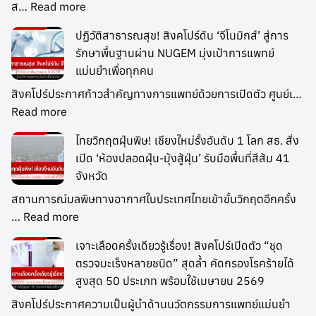
ส…
Read more
ปฏิวัติสาธารณสุข! สิงคโปร์ดัน ‘จีโนมิกส์’ สู่การ
รักษาพื้นฐานผ่าน NUGEM มุ่งเป้าการแพทย์
แม่นยำเพื่อทุกคน
สิงคโปร์ประกาศก้าวสำคัญทางการแพทย์ด้วยการเปิดตัว ศูนย์เ…
Read more
ไทยวิกฤตฝุ่นพิษ! เชียงใหม่รั้งอันดับ 1 โลก สธ. สั่ง
เปิด ‘ห้องปลอดฝุ่น-มุ้งสู้ฝุ่น’ รับมือพื้นที่สีส้ม 41
จังหวัด
สถานการณ์มลพิษทางอากาศในประเทศไทยเข้าขั้นวิกฤตอีกครั้ง
…
Read more
เจาะเลือดครั้งเดียวรู้เรื่อง! สิงคโปร์เปิดตัว “ชุด
ตรวจมะเร็งหลายชนิด” สุดล้ำ คัดกรองโรคร้ายได้
สูงสุด 50 ประเภท พร้อมใช้เมษายน 2569
สิงคโปร์ประกาศความเป็นผู้นำด้านนวัตกรรมการแพทย์แม่นยำ