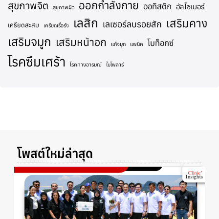
ออกกำลังกาย
สุขภาพจิต
ออทิสติก
อัลไซเมอร์
สุขภาพผิว
เลสิก
เสริมคาง
เลเซอร์ลบรอยสัก
เครียดสะสม
เครียดเรื้อรัง
เสริมจมูก
เสริมหน้าอก
โบท็อกซ์
แก้จมูก
แพนิค
โรคซึมเศร้า
โรคทางอารมณ์
ไบโพลาร์
โพสต์ใหม่ล่าสุด