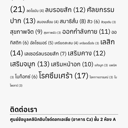
(21)
ศัลยกรรม
ลบรอยสัก
(12)
ลดไขมัน
(4)
ปาก
(13)
สมาธิสั้น
(8)
สิว
(6)
สมองเสื่อม
(4)
สิวอุดตัน
(3)
ออกกำลังกาย
(11)
สุขภาพจิต
(9)
ออ
สุขภาพผิว
(3)
เลสิก
ทิสติก
(6)
อัลไซเมอร์
(5)
เครียดสะสม
(4)
เครียดเรื้อรัง
(3)
(14)
เสริมคาง
(12)
เลเซอร์ลบรอยสัก
(7)
เสริมจมูก
(13)
เสริมหน้าอก
(10)
แก้จมูก
(3)
แพนิค
โรคซึมเศร้า
(17)
โบท็อกซ์
(6)
(3)
โรคทางอารมณ์
(3)
ไบ
โพลาร์
(3)
ติดต่อเรา
ศูนย์ข้อมูลคลินิกอินไซด์ดอทเอเชีย (อาคาร Cz) ชั้น 2 ห้อง A