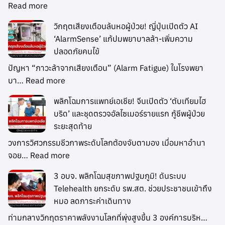
Read more
วิกฤตเสียงเตือนล้นหอผู้ป่วย! ญี่ปุ่นเปิดตัว AI
‘AlarmSense’ แก้ปมพยาบาลล้า-เพิ่มความ
ปลอดภัยคนไข้
ปัญหา “ภาวะล้าจากเสียงเตือน” (Alarm Fatigue) ในโรงพยา
บา…
Read more
พลิกโฉมการแพทย์เอเชีย! จีนเปิดตัว ‘ตับเทียมไฮ
บริด’ และชุดตรวจอัลไซเมอร์รายแรก กู้ชีพผู้ป่วย
ระยะสุดท้าย
วงการวิศวกรรมชีวภาพระดับโลกต้องจับตามอง เมื่อมหาอำนา
จอย…
Read more
3 อบจ. พลิกโฉมสุขภาพปฐมภูมิ! ดันระบบ
Telehealth ยกระดับ รพ.สต. ช่วยประชาชนเข้าถึง
หมอ ลดภาระค่าเดินทาง
ท่ามกลางวิกฤตราคาพลังงานโลกที่พุ่งสูงขึ้น 3 องค์การบริห…