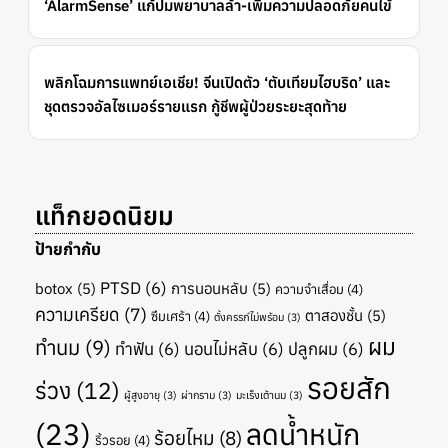
‘AlarmSense’ แก้ปมพยาบาลล้า-เพิ่มความปลอดภัยคนไข้
พลิกโฉมการแพทย์เอเชีย! จีนเปิดตัว ‘ตับเทียมไฮบริด’ และ
ชุดตรวจอัลไซเมอร์รายแรก กู้ชีพผู้ป่วยระยะสุดท้าย
แท็กยอดนิยม
ป้ายกำกับ
PTSD
(6)
botox
(5)
การนอนหลับ
(5)
ความจำเสื่อม
(4)
ความเครียด
(7)
ตาสองชั้น
(5)
ซึมเศร้า
(4)
ตั้งครรภ์ไม่พร้อม
(3)
ผม
ทำนม
(9)
ทำฟัน
(6)
นอนไม่หลับ
(6)
ปลูกผม
(6)
รอยสัก
ร่วง
(12)
ผู้สูงอายุ
(3)
ผ่ากราม
(3)
มะเร็งเต้านม
(3)
(23)
ลดน้ำหนัก
ร้อยไหม
(8)
ริ้วรอย
(4)