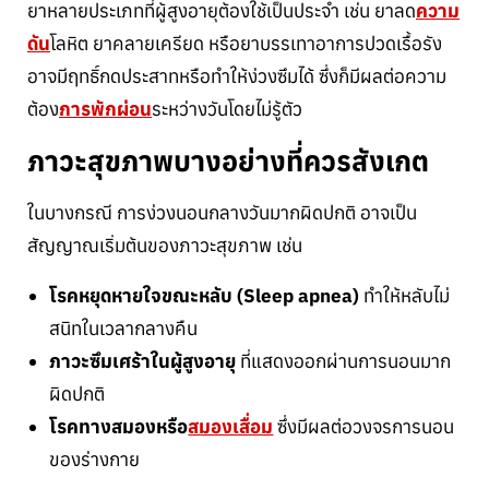
ยาหลายประเภทที่ผู้สูงอายุต้องใช้เป็นประจำ เช่น ยาลด
ความ
ดัน
โลหิต ยาคลายเครียด หรือยาบรรเทาอาการปวดเรื้อรัง
อาจมีฤทธิ์กดประสาทหรือทำให้ง่วงซึมได้ ซึ่งก็มีผลต่อความ
ต้อง
การพักผ่อน
ระหว่างวันโดยไม่รู้ตัว
ภาวะสุขภาพบางอย่างที่ควรสังเกต
ในบางกรณี การง่วงนอนกลางวันมากผิดปกติ อาจเป็น
สัญญาณเริ่มต้นของภาวะสุขภาพ เช่น
โรคหยุดหายใจขณะหลับ (Sleep apnea)
ทำให้หลับไม่
สนิทในเวลากลางคืน
ภาวะซึมเศร้าในผู้สูงอายุ
ที่แสดงออกผ่านการนอนมาก
ผิดปกติ
โรคทางสมองหรือ
สมองเสื่อม
ซึ่งมีผลต่อวงจรการนอน
ของร่างกาย