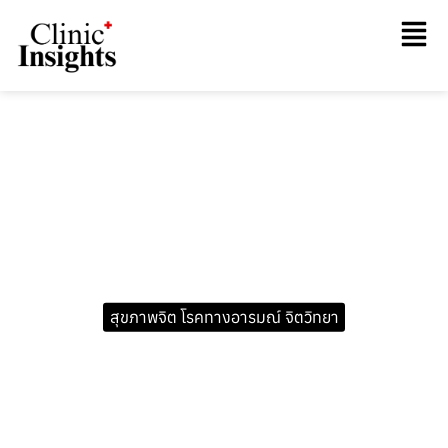
สุขภาพจิต โรคทางอารมณ์ จิตวิทยา