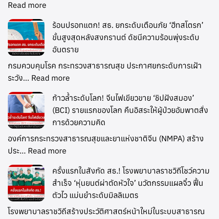
Read more
ร้อนปรอทแตก! สธ. ยกระดับเตือนภัย ‘ฮีทสโตรก’
ขั้นสูงสุดหลังสงกรานต์ ดัชนีความร้อนพุ่งระดับ
อันตราย
กรมควบคุมโรค กระทรวงสาธารณสุข ประกาศยกระดับการเฝ้า
ระวัง…
Read more
ก้าวล้ำระดับโลก! จีนไฟเขียวขาย ‘ชิปฝังสมอง’
(BCI) รายแรกของโลก คืนอิสระให้ผู้ป่วยอัมพาตสั่ง
การด้วยความคิด
องค์การกระทรวงสาธารณสุขและยาแห่งชาติจีน (NMPA) สร้าง
ประ…
Read more
ครั้งแรกในสังกัด สธ.! โรงพยาบาลราชวิถีโชว์ความ
สำเร็จ ‘หุ่นยนต์ผ่าตัดหัวใจ’ นวัตกรรมแผลจิ๋ว ฟื้น
ตัวไว แม่นยำระดับมิลลิเมตร
โรงพยาบาลราชวิถีสร้างประวัติศาสตร์หน้าใหม่ในระบบสาธารณ