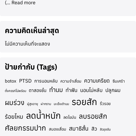
(…
Read more
ความคิดเห็นล่าสุด
ไม่มีความเห็นที่จะแสดง
ป้ายกำกับ (Tags)
ความเครียด
PTSD
botox
การนอนหลับ
ความจำเสื่อม
ซึมเศร้า
ทำนม
ทำฟัน
นอนไม่หลับ
ปลูกผม
ตาสองชั้น
ตั้งครรภ์ไม่พร้อม
รอยสัก
ผมร่วง
ริ้วรอย
ผู้สูงอายุ
ผ่ากราม
มะเร็งเต้านม
ลดน้ำหนัก
ลบรอยสัก
ร้อยไหม
ลดไขมัน
ศัลยกรรมปาก
สมาธิสั้น
สิว
สมองเสื่อม
สิวอุดตัน