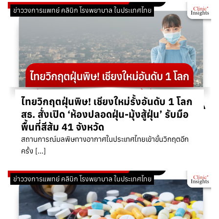
ข่าววงการแพทย์ คลินิก โรงพยาบาล ในประเทศไทย
ไทยวิกฤตฝุ่นพิษ! เชียงใหม่รั้งอันดับ 1 โลก
สธ. สั่งเปิด ‘ห้องปลอดฝุ่น-มุ้งสู้ฝุ่น’ รับมือ
พื้นที่สีส้ม 41 จังหวัด
สถานการณ์มลพิษทางอากาศในประเทศไทยเข้าขั้นวิกฤตอีก
ครั้ง […]
ข่าววงการแพทย์ คลินิก โรงพยาบาล ในประเทศไทย