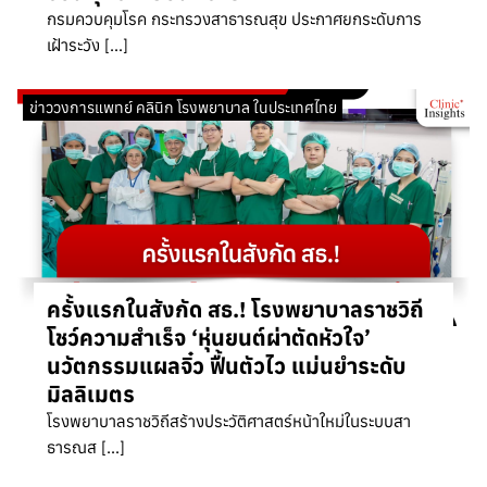
กรมควบคุมโรค กระทรวงสาธารณสุข ประกาศยกระดับการ
เฝ้าระวัง […]
ข่าววงการแพทย์ คลินิก โรงพยาบาล ในประเทศไทย
ครั้งแรกในสังกัด สธ.! โรงพยาบาลราชวิถี
โชว์ความสำเร็จ ‘หุ่นยนต์ผ่าตัดหัวใจ’
นวัตกรรมแผลจิ๋ว ฟื้นตัวไว แม่นยำระดับ
มิลลิเมตร
โรงพยาบาลราชวิถีสร้างประวัติศาสตร์หน้าใหม่ในระบบสา
ธารณส […]