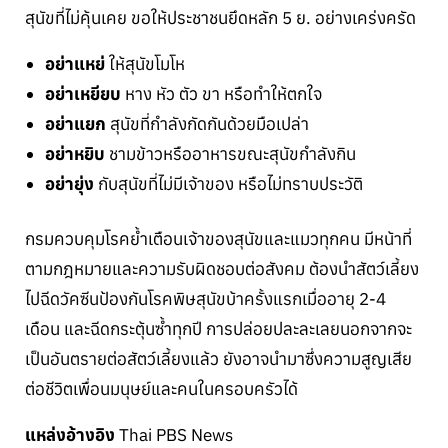
สุนัขที่ไม่คุ้นเคย ขอให้ประชาชนยึดหลัก 5 ย. อย่างเคร่งครัด
อย่าแหย่
ให้สุนัขโมโห
อย่าเหยียบ
หาง หัว ตัว ขา หรือทำให้ตกใจ
อย่าแยก
สุนัขที่กำลังกัดกันด้วยมือเปล่า
อย่าหยิบ
ชามข้าวหรืออาหารขณะสุนัขกำลังกิน
อย่ายุ่ง
กับสุนัขที่ไม่มีเจ้าของ หรือไม่ทราบประวัติ
กรมควบคุมโรคย้ำเตือนเจ้าของสุนัขและแมวทุกคน มีหน้าที่
ตามกฎหมายและความรับผิดชอบต่อสังคม ต้องนำสัตว์เลี้ยง
ไปฉีดวัคซีนป้องกันโรคพิษสุนัขบ้าครั้งแรกเมื่ออายุ 2-4
เดือน และฉีดกระตุ้นซ้ำทุกปี การปล่อยปละละเลยนอกจากจะ
เป็นอันตรายต่อสัตว์เลี้ยงแล้ว ยังอาจนำมาซึ่งความสูญเสีย
ต่อชีวิตเพื่อนมนุษย์และคนในครอบครัวได้
แหล่งอ้างอิง
Thai PBS News