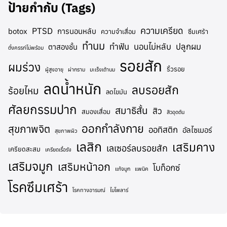
ป้ายกำกับ (Tags)
ความเครียด
PTSD
botox
การนอนหลับ
ความจำเสื่อม
ซึมเศร้า
ทำนม
ทำฟัน
นอนไม่หลับ
ปลูกผม
ตาสองชั้น
ตั้งครรภ์ไม่พร้อม
รอยสัก
ผมร่วง
ริ้วรอย
ผู้สูงอายุ
ผ่ากราม
มะเร็งเต้านม
ลดน้ำหนัก
ลบรอยสัก
ร้อยไหม
ลดไขมัน
ศัลยกรรมปาก
สมาธิสั้น
สิว
สมองเสื่อม
สิวอุดตัน
ออกกำลังกาย
สุขภาพจิต
ออทิสติก
อัลไซเมอร์
สุขภาพผิว
เลสิก
เสริมคาง
เลเซอร์ลบรอยสัก
เครียดสะสม
เครียดเรื้อรัง
เสริมจมูก
เสริมหน้าอก
โบท็อกซ์
แก้จมูก
แพนิค
โรคซึมเศร้า
โรคทางอารมณ์
ไบโพลาร์