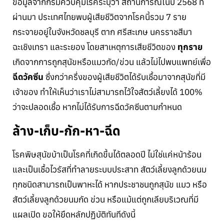
ข้อมูลจากกรมควบคุมโรคระบุว่า สถานการณ์ในปี 2568 ที่
ผ่านมา ประเทศไทยพบผู้เสียชีวิตจากโรคนี้รวม 7 ราย
กระจายอยู่ในจังหวัดชลบุรี ตาก ศรีสะเกษ นครราชสีมา
ฉะเชิงเทรา และระยอง โดยสาเหตุการเสียชีวิตของ
ทุกราย
เกิดจากการถูกสุนัขหรือแมวกัด/ข่วน แล้วไม่ไปพบแพทย์เพื่อ
ฉีดวัคซีน
ซึ่งกว่าครึ่งของผู้เสียชีวิตได้รับเชื้อมาจากสุนัขที่มี
เจ้าของ ทำให้เห็นว่าเราไม่สามารถไว้ใจสัตว์เลี้ยงได้ 100%
ว่าจะปลอดเชื้อ หากไม่ได้รับการฉีดวัคซีนตามกำหนด
ล้าง-เก็บ-กัก-หา-ฉีด
โรคพิษสุนัขบ้าเป็นโรคที่เกิดขึ้นได้ตลอดปี ไม่ใช่แค่หน้าร้อน
และเป็นเชื้อไวรัสที่ทำลายระบบประสาท สัตว์เลี้ยงลูกด้วยนม
ทุกชนิดสามารถเป็นพาหะได้ หากประชาชนถูกสุนัข แมว หรือ
สัตว์เลี้ยงลูกด้วยนมกัด ข่วน หรือแม้แต่ถูกเลียบริเวณที่มี
แผลเปิด ขอให้ยึดหลักปฏิบัติทันทีดังนี้