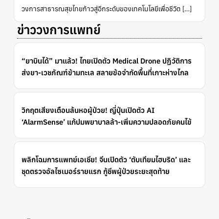
วงการสาธารณสุขไทยก้าวสู่อีกระดับของเทคโนโลยีเพื่อชีวิต […]
ข่าววงการแพทย์
“ยาบินได้” มาแล้ว! ไทยเปิดตัว Medical Drone ปฏิวัติการ
ส่งยา-เวชภัณฑ์ข้ามทะเล สลายข้อจำกัดพื้นที่เกาะห่างไกล
วิกฤตเสียงเตือนล้นหอผู้ป่วย! ญี่ปุ่นเปิดตัว AI
‘AlarmSense’ แก้ปมพยาบาลล้า-เพิ่มความปลอดภัยคนไข้
พลิกโฉมการแพทย์เอเชีย! จีนเปิดตัว ‘ตับเทียมไฮบริด’ และ
ชุดตรวจอัลไซเมอร์รายแรก กู้ชีพผู้ป่วยระยะสุดท้าย