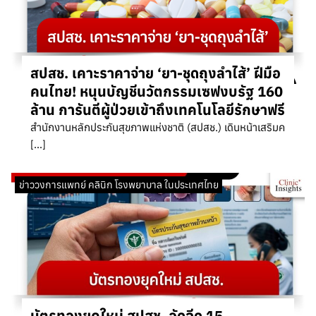
สปสช. เคาะราคาจ่าย ‘ยา-ชุดถุงลำไส้’ ฝีมือ
คนไทย! หนุนบัญชีนวัตกรรมเซฟงบรัฐ 160
ล้าน การันตีผู้ป่วยเข้าถึงเทคโนโลยีรักษาฟรี
สำนักงานหลักประกันสุขภาพแห่งชาติ (สปสช.) เดินหน้าเสริมค
[…]
ข่าววงการแพทย์ คลินิก โรงพยาบาล ในประเทศไทย
บัตรทองยุคใหม่ สปสช. อัดฉีด 15