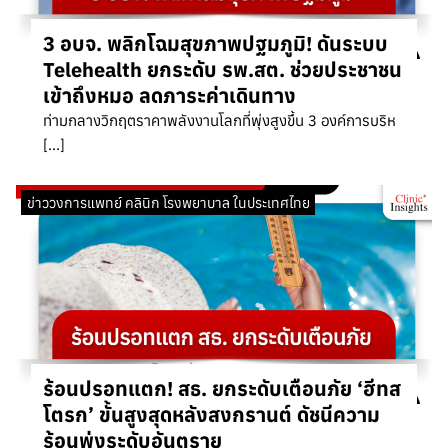
3 อบจ. พลิกโฉมสุขภาพปฐมภูมิ! ดันระบบ
Telehealth ยกระดับ รพ.สต. ช่วยประชาชน
เข้าถึงหมอ ลดภาระค่าเดินทาง
ท่ามกลางวิกฤตราคาพลังงานโลกที่พุ่งสูงขึ้น 3 องค์การบริห
[…]
ข่าววงการแพทย์ คลินิก โรงพยาบาล ในประเทศไทย
ร้อนปรอทแตก! สธ. ยกระดับเตือนภัย ‘ฮีทส
โตรก’ ขั้นสูงสุดหลังสงกรานต์ ดัชนีความ
ร้อนพุ่งระดับอันตราย