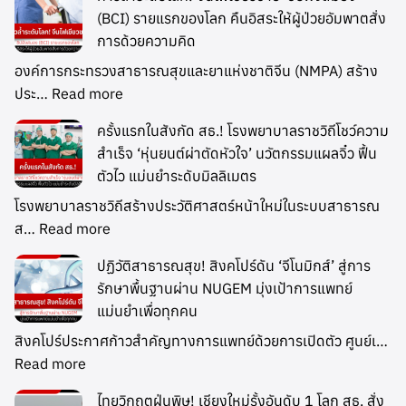
(BCI) รายแรกของโลก คืนอิสระให้ผู้ป่วยอัมพาตสั่ง
การด้วยความคิด
องค์การกระทรวงสาธารณสุขและยาแห่งชาติจีน (NMPA) สร้าง
ประ…
Read more
ครั้งแรกในสังกัด สธ.! โรงพยาบาลราชวิถีโชว์ความ
สำเร็จ ‘หุ่นยนต์ผ่าตัดหัวใจ’ นวัตกรรมแผลจิ๋ว ฟื้น
ตัวไว แม่นยำระดับมิลลิเมตร
โรงพยาบาลราชวิถีสร้างประวัติศาสตร์หน้าใหม่ในระบบสาธารณ
ส…
Read more
ปฏิวัติสาธารณสุข! สิงคโปร์ดัน ‘จีโนมิกส์’ สู่การ
รักษาพื้นฐานผ่าน NUGEM มุ่งเป้าการแพทย์
แม่นยำเพื่อทุกคน
สิงคโปร์ประกาศก้าวสำคัญทางการแพทย์ด้วยการเปิดตัว ศูนย์เ…
Read more
ไทยวิกฤตฝุ่นพิษ! เชียงใหม่รั้งอันดับ 1 โลก สธ. สั่ง