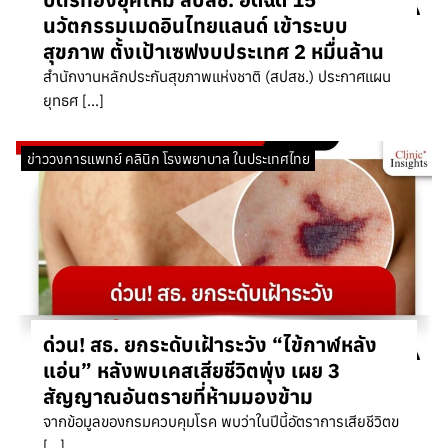
นวัตกรรมเมดอินไทยแลนด์ เข้าระบบ
สุขภาพ ตั้งเป้าเซฟงบประเทศ 2 หมื่นล้าน
สำนักงานหลักประกันสุขภาพแห่งชาติ (สปสช.) ประกาศแผน
ยุทธศ […]
ข่าววงการแพทย์ คลินิก โรงพยาบาล ในประเทศไทย
ด่วน! สธ. ยกระดับเฝ้าระวัง “ไข้กาฬหลัง
แอ่น” หลังพบเคสเสียชีวิตพุ่ง เผย 3
สัญญาณอันตรายที่ห้ามมองข้าม
จากข้อมูลของกรมควบคุมโรค พบว่าในปีนี้อัตราการเสียชีวิตข
[…]