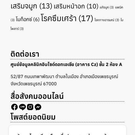
เสริมจมูก
(13)
เสริมหน้าอก
(10)
แก้จมูก
(3)
แพนิค
โรคซึมเศร้า
(17)
โบท็อกซ์
(6)
(3)
โรคทางอารมณ์
(3)
ไบ
โพลาร์
(3)
ติดต่อเรา
ศูนย์ข้อมูลคลินิกอินไซด์ดอทเอเชีย (อาคาร Cz) ชั้น 2 ห้อง A
52/87 ถนนเทพาพัฒนา ตำบลในเมือง อำเภอเมืองเพชรบูรณ์
จังหวัดเพชรบูรณ์ 67000
สื่อสังคมออนไลน์
โพสต์ยอดนิยม