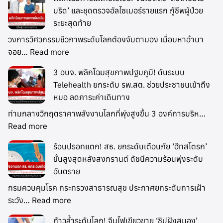
บริด’ และชุดตรวจอัลไซเมอร์รายแรก กู้ชีพผู้ป่วย
ระยะสุดท้าย
วงการวิศวกรรมชีวภาพระดับโลกต้องจับตามอง เมื่อมหาอำนา
จอย…
Read more
3 อบจ. พลิกโฉมสุขภาพปฐมภูมิ! ดันระบบ
Telehealth ยกระดับ รพ.สต. ช่วยประชาชนเข้าถึง
หมอ ลดภาระค่าเดินทาง
ท่ามกลางวิกฤตราคาพลังงานโลกที่พุ่งสูงขึ้น 3 องค์การบริห…
Read more
ร้อนปรอทแตก! สธ. ยกระดับเตือนภัย ‘ฮีทสโตรก’
ขั้นสูงสุดหลังสงกรานต์ ดัชนีความร้อนพุ่งระดับ
อันตราย
กรมควบคุมโรค กระทรวงสาธารณสุข ประกาศยกระดับการเฝ้า
ระวัง…
Read more
ก้าวล้ำระดับโลก! จีนไฟเขียวขาย ‘ชิปฝังสมอง’