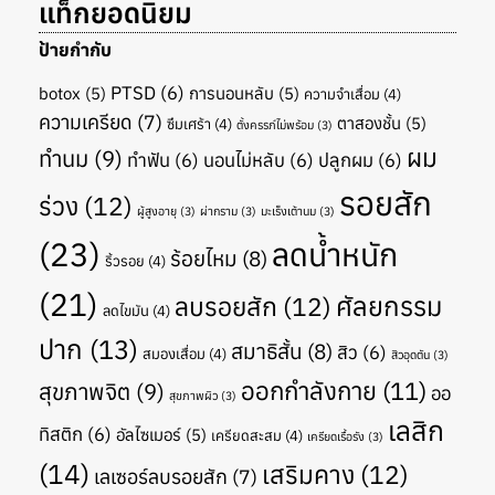
แท็กยอดนิยม
ป้ายกำกับ
PTSD
(6)
botox
(5)
การนอนหลับ
(5)
ความจำเสื่อม
(4)
ความเครียด
(7)
ตาสองชั้น
(5)
ซึมเศร้า
(4)
ตั้งครรภ์ไม่พร้อม
(3)
ผม
ทำนม
(9)
ทำฟัน
(6)
นอนไม่หลับ
(6)
ปลูกผม
(6)
รอยสัก
ร่วง
(12)
ผู้สูงอายุ
(3)
ผ่ากราม
(3)
มะเร็งเต้านม
(3)
(23)
ลดน้ำหนัก
ร้อยไหม
(8)
ริ้วรอย
(4)
(21)
ศัลยกรรม
ลบรอยสัก
(12)
ลดไขมัน
(4)
ปาก
(13)
สมาธิสั้น
(8)
สิว
(6)
สมองเสื่อม
(4)
สิวอุดตัน
(3)
ออกกำลังกาย
(11)
สุขภาพจิต
(9)
ออ
สุขภาพผิว
(3)
เลสิก
ทิสติก
(6)
อัลไซเมอร์
(5)
เครียดสะสม
(4)
เครียดเรื้อรัง
(3)
(14)
เสริมคาง
(12)
เลเซอร์ลบรอยสัก
(7)