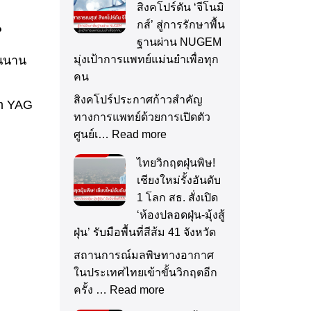
สิงคโปร์ดัน ‘จีโนมิ
น
กส์’ สู่การรักษาพื้น
ฐานผ่าน NUGEM
้นนาน
มุ่งเป้าการแพทย์แม่นยำเพื่อทุก
คน
สิงคโปร์ประกาศก้าวสำคัญ
um YAG
ทางการแพทย์ด้วยการเปิดตัว
ศูนย์เ…
Read more
ไทยวิกฤตฝุ่นพิษ!
เชียงใหม่รั้งอันดับ
1 โลก สธ. สั่งเปิด
‘ห้องปลอดฝุ่น-มุ้งสู้
ฝุ่น’ รับมือพื้นที่สีส้ม 41 จังหวัด
สถานการณ์มลพิษทางอากาศ
ในประเทศไทยเข้าขั้นวิกฤตอีก
ครั้ง …
Read more