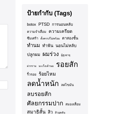
ป้ายกำกับ (Tags)
PTSD
botox
การนอนหลับ
ความเครียด
ความจำเสื่อม
ตาสองชั้น
ซึมเศร้า
ตั้งครรภ์ไม่พร้อม
ทำนม
ทำฟัน
นอนไม่หลับ
ผมร่วง
ปลูกผม
ผู้สูงอายุ
รอยสัก
ผ่ากราม
มะเร็งเต้านม
ร้อยไหม
ริ้วรอย
ลดน้ำหนัก
ลดไขมัน
ลบรอยสัก
ศัลยกรรมปาก
สมองเสื่อม
สมาธิสั้น
สิว
สิวอุดตัน