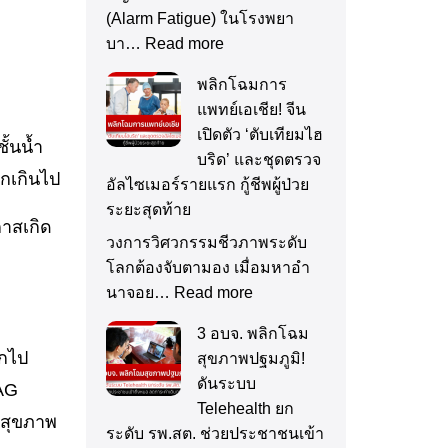
(Alarm Fatigue) ในโรงพยา
บา…
Read more
พลิกโฉมการ
แพทย์เอเชีย! จีน
เปิดตัว ‘ตับเทียมไฮ
ั้นน้ำ
บริด’ และชุดตรวจ
ากเกินไป
อัลไซเมอร์รายแรก กู้ชีพผู้ป่วย
ระยะสุดท้าย
าสเกิด
วงการวิศวกรรมชีวภาพระดับ
โลกต้องจับตามอง เมื่อมหาอำ
นาจอย…
Read more
3 อบจ. พลิกโฉม
อกไป
สุขภาพปฐมภูมิ!
ดันระบบ
YAG
Telehealth ยก
ูสุขภาพ
ระดับ รพ.สต. ช่วยประชาชนเข้า