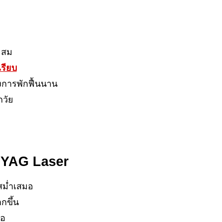
สะสม
เรียบ
้องการพักฟื้นนาน
กวัย
m YAG Laser
งสม่ำเสมอ
กขึ้น
มอ