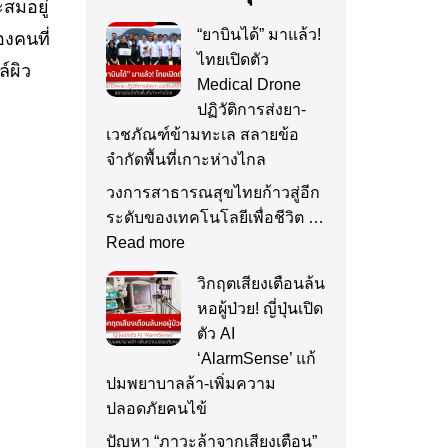
สมอยู่
“ยาบินได้” มาแล้ว!
งคนที่
ไทยเปิดตัว
ล์ผิว
Medical Drone
ปฏิวัติการส่งยา-
เวชภัณฑ์ข้ามทะเล สลายข้อ
จำกัดพื้นที่เกาะห่างไกล
วงการสาธารณสุขไทยก้าวสู่อีก
ระดับของเทคโนโลยีเพื่อชีวิต …
Read more
วิกฤตเสียงเตือนล้น
หอผู้ป่วย! ญี่ปุ่นเปิด
ตัว AI
‘AlarmSense’ แก้
ปมพยาบาลล้า-เพิ่มความ
ปลอดภัยคนไข้
ปัญหา “ภาวะล้าจากเสียงเตือน”