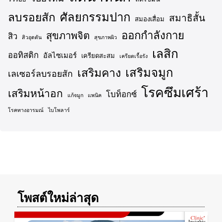
ศัลยกรรมปาก
ลบรอยสัก
สมาธิสั้น
สมองเสื่อม
ออกกำลังกาย
สุขภาพจิต
สิว
สิวอุดตัน
สุขภาพผิว
เลสิก
ออทิสติก
อัลไซเมอร์
เครียดสะสม
เครียดเรื้อรัง
เสริมจมูก
เสริมคาง
เลเซอร์ลบรอยสัก
โรคซึมเศร้า
เสริมหน้าอก
โบท็อกซ์
แก้จมูก
แพนิค
โรคทางอารมณ์
ไบโพลาร์
โพสต์ใหม่ล่าสุด