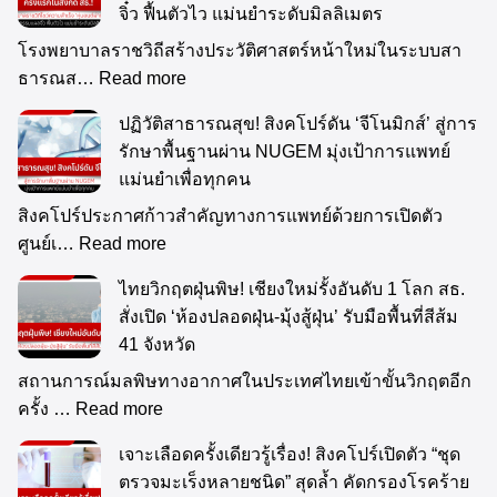
จิ๋ว ฟื้นตัวไว แม่นยำระดับมิลลิเมตร
โรงพยาบาลราชวิถีสร้างประวัติศาสตร์หน้าใหม่ในระบบสา
ธารณส…
Read more
ปฏิวัติสาธารณสุข! สิงคโปร์ดัน ‘จีโนมิกส์’ สู่การ
รักษาพื้นฐานผ่าน NUGEM มุ่งเป้าการแพทย์
แม่นยำเพื่อทุกคน
สิงคโปร์ประกาศก้าวสำคัญทางการแพทย์ด้วยการเปิดตัว
ศูนย์เ…
Read more
ไทยวิกฤตฝุ่นพิษ! เชียงใหม่รั้งอันดับ 1 โลก สธ.
สั่งเปิด ‘ห้องปลอดฝุ่น-มุ้งสู้ฝุ่น’ รับมือพื้นที่สีส้ม
41 จังหวัด
สถานการณ์มลพิษทางอากาศในประเทศไทยเข้าขั้นวิกฤตอีก
ครั้ง …
Read more
เจาะเลือดครั้งเดียวรู้เรื่อง! สิงคโปร์เปิดตัว “ชุด
ตรวจมะเร็งหลายชนิด” สุดล้ำ คัดกรองโรคร้าย