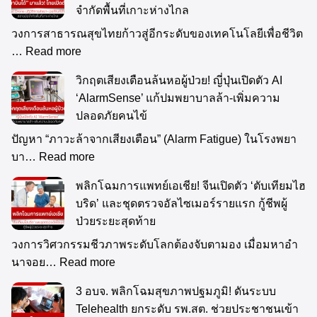
จำกัดพื้นที่เกาะห่างไกล
วงการสาธารณสุขไทยก้าวสู่อีกระดับของเทคโนโลยีเพื่อชีวิต
…
Read more
วิกฤตเสียงเตือนล้นหอผู้ป่วย! ญี่ปุ่นเปิดตัว AI
‘AlarmSense’ แก้ปมพยาบาลล้า-เพิ่มความ
ปลอดภัยคนไข้
ปัญหา “ภาวะล้าจากเสียงเตือน” (Alarm Fatigue) ในโรงพยา
บา…
Read more
พลิกโฉมการแพทย์เอเชีย! จีนเปิดตัว ‘ตับเทียมไฮ
บริด’ และชุดตรวจอัลไซเมอร์รายแรก กู้ชีพผู้
ป่วยระยะสุดท้าย
วงการวิศวกรรมชีวภาพระดับโลกต้องจับตามอง เมื่อมหาอำ
นาจอย…
Read more
3 อบจ. พลิกโฉมสุขภาพปฐมภูมิ! ดันระบบ
Telehealth ยกระดับ รพ.สต. ช่วยประชาชนเข้า