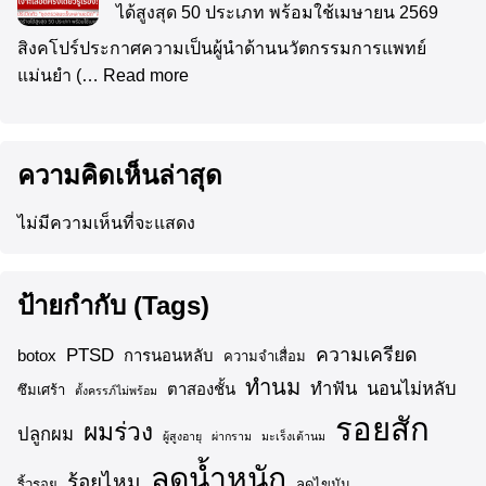
ได้สูงสุด 50 ประเภท พร้อมใช้เมษายน 2569
สิงคโปร์ประกาศความเป็นผู้นำด้านนวัตกรรมการแพทย์
แม่นยำ (…
Read more
ความคิดเห็นล่าสุด
ไม่มีความเห็นที่จะแสดง
ป้ายกำกับ (Tags)
ความเครียด
PTSD
botox
การนอนหลับ
ความจำเสื่อม
ทำนม
ทำฟัน
นอนไม่หลับ
ตาสองชั้น
ซึมเศร้า
ตั้งครรภ์ไม่พร้อม
รอยสัก
ผมร่วง
ปลูกผม
ผู้สูงอายุ
ผ่ากราม
มะเร็งเต้านม
ลดน้ำหนัก
ร้อยไหม
ริ้วรอย
ลดไขมัน