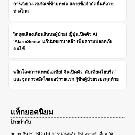
การส่งยา-เวชภัณฑ์ข้ามทะเล สลายข้อจำกัดพื้นที่เกาะ
ห่างไกล
วิกฤตเสียงเตือนล้นหอผู้ป่วย! ญี่ปุ่นเปิดตัว AI
‘AlarmSense’ แก้ปมพยาบาลล้า-เพิ่มความปลอดภัย
คนไข้
พลิกโฉมการแพทย์เอเชีย! จีนเปิดตัว ‘ตับเทียมไฮบริด’
และชุดตรวจอัลไซเมอร์รายแรก กู้ชีพผู้ป่วยระยะสุดท้าย
แท็กยอดนิยม
ป้ายกำกับ
PTSD
(6)
botox
(5)
การนอนหลับ
(5)
ความจำเสื่อม
(4)