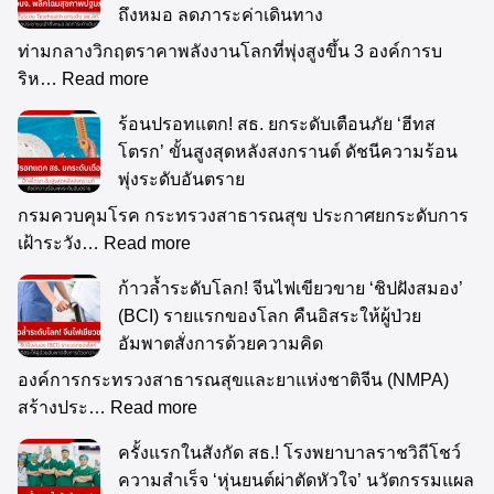
ถึงหมอ ลดภาระค่าเดินทาง
ท่ามกลางวิกฤตราคาพลังงานโลกที่พุ่งสูงขึ้น 3 องค์การบ
ริห…
Read more
ร้อนปรอทแตก! สธ. ยกระดับเตือนภัย ‘ฮีทส
โตรก’ ขั้นสูงสุดหลังสงกรานต์ ดัชนีความร้อน
พุ่งระดับอันตราย
กรมควบคุมโรค กระทรวงสาธารณสุข ประกาศยกระดับการ
เฝ้าระวัง…
Read more
ก้าวล้ำระดับโลก! จีนไฟเขียวขาย ‘ชิปฝังสมอง’
(BCI) รายแรกของโลก คืนอิสระให้ผู้ป่วย
อัมพาตสั่งการด้วยความคิด
องค์การกระทรวงสาธารณสุขและยาแห่งชาติจีน (NMPA)
สร้างประ…
Read more
ครั้งแรกในสังกัด สธ.! โรงพยาบาลราชวิถีโชว์
ความสำเร็จ ‘หุ่นยนต์ผ่าตัดหัวใจ’ นวัตกรรมแผล