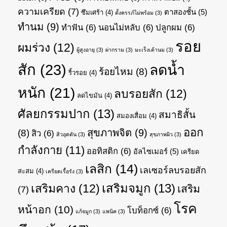
ความเครียด
(7)
ตาสองชั้น
(5)
ซึมเศร้า
(4)
ตั้งครรภ์ไม่พร้อม
(3)
ทำนม
(9)
ทำฟัน
(6)
นอนไม่หลับ
(6)
ปลูกผม
(6)
รอย
ผมร่วง
(12)
ผู้สูงอายุ
(3)
ผ่ากราม
(3)
มะเร็งเต้านม
(3)
สัก
(23)
ลดน้ำ
ร้อยไหม
(8)
ริ้วรอย
(4)
หนัก
(21)
ลบรอยสัก
(12)
ลดไขมัน
(4)
ศัลยกรรมปาก
(13)
สมาธิสั้น
สมองเสื่อม
(4)
ออก
สุขภาพจิต
(9)
(8)
สิว
(6)
สิวอุดตัน
(3)
สุขภาพผิว
(3)
กำลังกาย
(11)
ออทิสติก
(6)
อัลไซเมอร์
(5)
เครียด
เลสิก
(14)
เลเซอร์ลบรอยสัก
สะสม
(4)
เครียดเรื้อรัง
(3)
เสริมจมูก
(13)
เสริมคาง
(12)
เสริม
(7)
โรค
หน้าอก
(10)
โบท็อกซ์
(6)
แก้จมูก
(3)
แพนิค
(3)