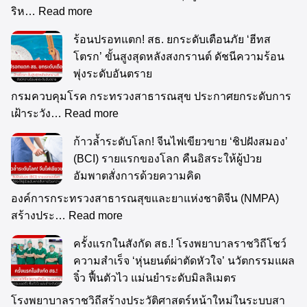
ริห…
Read more
ร้อนปรอทแตก! สธ. ยกระดับเตือนภัย ‘ฮีทส
โตรก’ ขั้นสูงสุดหลังสงกรานต์ ดัชนีความร้อน
พุ่งระดับอันตราย
กรมควบคุมโรค กระทรวงสาธารณสุข ประกาศยกระดับการ
เฝ้าระวัง…
Read more
ก้าวล้ำระดับโลก! จีนไฟเขียวขาย ‘ชิปฝังสมอง’
(BCI) รายแรกของโลก คืนอิสระให้ผู้ป่วย
อัมพาตสั่งการด้วยความคิด
องค์การกระทรวงสาธารณสุขและยาแห่งชาติจีน (NMPA)
สร้างประ…
Read more
ครั้งแรกในสังกัด สธ.! โรงพยาบาลราชวิถีโชว์
ความสำเร็จ ‘หุ่นยนต์ผ่าตัดหัวใจ’ นวัตกรรมแผล
จิ๋ว ฟื้นตัวไว แม่นยำระดับมิลลิเมตร
โรงพยาบาลราชวิถีสร้างประวัติศาสตร์หน้าใหม่ในระบบสา