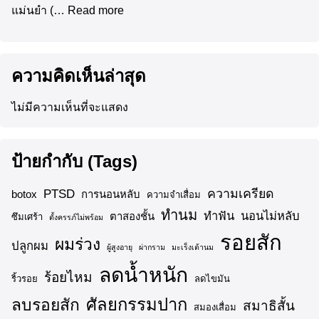
แม่นยำ (…
Read more
ความคิดเห็นล่าสุด
ไม่มีความเห็นที่จะแสดง
ป้ายกำกับ (Tags)
ความเครียด
PTSD
botox
การนอนหลับ
ความจำเสื่อม
ทำนม
ทำฟัน
นอนไม่หลับ
ตาสองชั้น
ซึมเศร้า
ตั้งครรภ์ไม่พร้อม
รอยสัก
ผมร่วง
ปลูกผม
ผู้สูงอายุ
ผ่ากราม
มะเร็งเต้านม
ลดน้ำหนัก
ร้อยไหม
ริ้วรอย
ลดไขมัน
ศัลยกรรมปาก
ลบรอยสัก
สมาธิสั้น
สมองเสื่อม