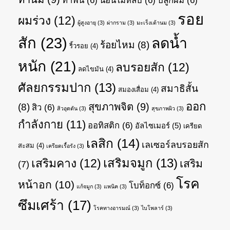
ทำฟัน
(6)
นอนไม่หลับ
(6)
ปลูกผม
(6)
รอย
ผมร่วง
(12)
ผู้สูงอายุ
(3)
ผ่ากราม
(3)
มะเร็งเต้านม
(3)
สัก
(23)
ลดน้ำ
ร้อยไหม
(8)
ริ้วรอย
(4)
หนัก
(21)
ลบรอยสัก
(12)
ลดไขมัน
(4)
ศัลยกรรมปาก
(13)
สมาธิสั้น
สมองเสื่อม
(4)
ออก
สุขภาพจิต
(9)
(8)
สิว
(6)
สิวอุดตัน
(3)
สุขภาพผิว
(3)
กำลังกาย
(11)
ออทิสติก
(6)
อัลไซเมอร์
(5)
เครียด
เลสิก
(14)
เลเซอร์ลบรอยสัก
สะสม
(4)
เครียดเรื้อรัง
(3)
เสริมจมูก
(13)
เสริมคาง
(12)
เสริม
(7)
โรค
หน้าอก
(10)
โบท็อกซ์
(6)
แก้จมูก
(3)
แพนิค
(3)
ซึมเศร้า
(17)
โรคทางอารมณ์
(3)
ไบโพลาร์
(3)