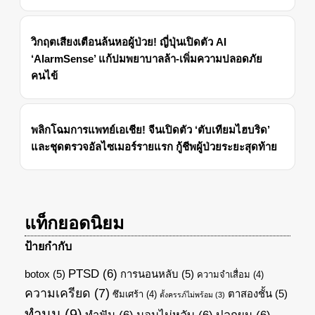
วิกฤตเสียงเตือนล้นหอผู้ป่วย! ญี่ปุ่นเปิดตัว AI
‘AlarmSense’ แก้ปมพยาบาลล้า-เพิ่มความปลอดภัย
คนไข้
พลิกโฉมการแพทย์เอเชีย! จีนเปิดตัว ‘ตับเทียมไฮบริด’
และชุดตรวจอัลไซเมอร์รายแรก กู้ชีพผู้ป่วยระยะสุดท้าย
แท็กยอดนิยม
ป้ายกำกับ
PTSD
(6)
botox
(5)
การนอนหลับ
(5)
ความจำเสื่อม
(4)
ความเครียด
(7)
ตาสองชั้น
(5)
ซึมเศร้า
(4)
ตั้งครรภ์ไม่พร้อม
(3)
ทำนม
(9)