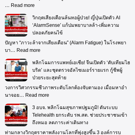
…
Read more
วิกฤตเสียงเตือนล้นหอผู้ป่วย! ญี่ปุ่นเปิดตัว AI
‘AlarmSense’ แก้ปมพยาบาลล้า-เพิ่มความ
ปลอดภัยคนไข้
ปัญหา “ภาวะล้าจากเสียงเตือน” (Alarm Fatigue) ในโรงพยา
บา…
Read more
พลิกโฉมการแพทย์เอเชีย! จีนเปิดตัว ‘ตับเทียมไฮ
บริด’ และชุดตรวจอัลไซเมอร์รายแรก กู้ชีพผู้
ป่วยระยะสุดท้าย
วงการวิศวกรรมชีวภาพระดับโลกต้องจับตามอง เมื่อมหาอำ
นาจอย…
Read more
3 อบจ. พลิกโฉมสุขภาพปฐมภูมิ! ดันระบบ
Telehealth ยกระดับ รพ.สต. ช่วยประชาชนเข้า
ถึงหมอ ลดภาระค่าเดินทาง
ท่ามกลางวิกฤตราคาพลังงานโลกที่พุ่งสูงขึ้น 3 องค์การบ