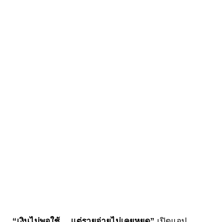
“เงินไม่พอใช้… แต่รายจ่ายไม่เคยหยุด”
เปิดแอป