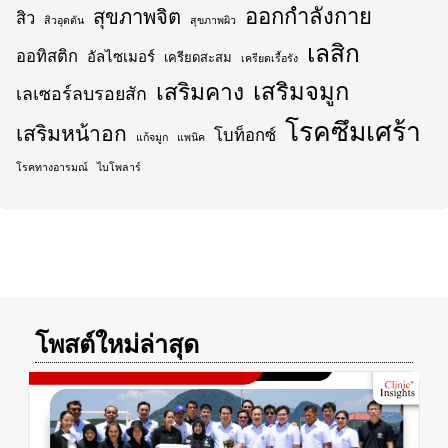
ออกกำลังกาย
สุขภาพจิต
สิว
สิวอุดตัน
สุขภาพผิว
เลสิก
ออทิสติก
อัลไซเมอร์
เครียดสะสม
เครียดเรื้อรัง
เสริมจมูก
เสริมคาง
เลเซอร์ลบรอยสัก
โรคซึมเศร้า
เสริมหน้าอก
โบท็อกซ์
แก้จมูก
แพนิค
โรคทางอารมณ์
ไบโพลาร์
โพสต์ใหม่ล่าสุด