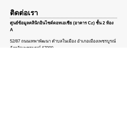
ติดต่อเรา
ศูนย์ข้อมูลคลินิกอินไซด์ดอทเอเชีย (อาคาร Cz) ชั้น 2 ห้อง
A
52/87 ถนนเทพาพัฒนา ตำบลในเมือง อำเภอเมืองเพชรบูรณ์
จังหวัดเพชรบูรณ์ 67000
สื่อสังคมออนไลน์
โพสต์ยอดนิยม
พนักงานไทยเครียดเกือบครึ่งประเทศ ผลสำรวจสะท้อน
ปัญหาที่ซ่อนอยู่ในที่ทำงาน
ซึมเศร้า เช็คอาการว่าป่วยจริงหรือแค่คิดไปเอง