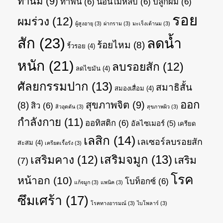
ทำนม
(9)
ทำฟัน
(6)
นอนไม่หลับ
(6)
ปลูกผม
(6)
รอย
ผมร่วง
(12)
ผู้สูงอายุ
(3)
ผ่ากราม
(3)
มะเร็งเต้านม
(3)
สัก
(23)
ลดน้ำ
ร้อยไหม
(8)
ริ้วรอย
(4)
หนัก
(21)
ลบรอยสัก
(12)
ลดไขมัน
(4)
ศัลยกรรมปาก
(13)
สมาธิสั้น
สมองเสื่อม
(4)
ออก
สุขภาพจิต
(9)
(8)
สิว
(6)
สิวอุดตัน
(3)
สุขภาพผิว
(3)
กำลังกาย
(11)
ออทิสติก
(6)
อัลไซเมอร์
(5)
เครียด
เลสิก
(14)
เลเซอร์ลบรอยสัก
สะสม
(4)
เครียดเรื้อรัง
(3)
เสริมจมูก
(13)
เสริมคาง
(12)
เสริม
(7)
โรค
หน้าอก
(10)
โบท็อกซ์
(6)
แก้จมูก
(3)
แพนิค
(3)
ซึมเศร้า
(17)
โรคทางอารมณ์
(3)
ไบโพลาร์
(3)