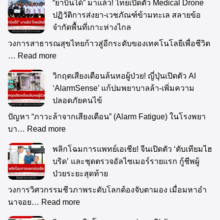
“ยาบินได้” มาแล้ว! ไทยเปิดตัว Medical Drone
ปฏิวัติการส่งยา-เวชภัณฑ์ข้ามทะเล สลายข้อ
จำกัดพื้นที่เกาะห่างไกล
วงการสาธารณสุขไทยก้าวสู่อีกระดับของเทคโนโลยีเพื่อชีวิต
…
Read more
วิกฤตเสียงเตือนล้นหอผู้ป่วย! ญี่ปุ่นเปิดตัว AI
‘AlarmSense’ แก้ปมพยาบาลล้า-เพิ่มความ
ปลอดภัยคนไข้
ปัญหา “ภาวะล้าจากเสียงเตือน” (Alarm Fatigue) ในโรงพยา
บา…
Read more
พลิกโฉมการแพทย์เอเชีย! จีนเปิดตัว ‘ตับเทียมไฮ
บริด’ และชุดตรวจอัลไซเมอร์รายแรก กู้ชีพผู้
ป่วยระยะสุดท้าย
วงการวิศวกรรมชีวภาพระดับโลกต้องจับตามอง เมื่อมหาอำ
นาจอย…
Read more