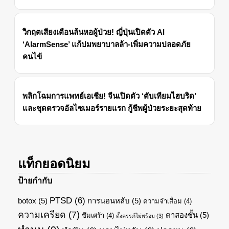
วิกฤตเสียงเตือนล้นหอผู้ป่วย! ญี่ปุ่นเปิดตัว AI
‘AlarmSense’ แก้ปมพยาบาลล้า-เพิ่มความปลอดภัย
คนไข้
พลิกโฉมการแพทย์เอเชีย! จีนเปิดตัว ‘ตับเทียมไฮบริด’
และชุดตรวจอัลไซเมอร์รายแรก กู้ชีพผู้ป่วยระยะสุดท้าย
แท็กยอดนิยม
ป้ายกำกับ
PTSD
(6)
botox
(5)
การนอนหลับ
(5)
ความจำเสื่อม
(4)
ความเครียด
(7)
ตาสองชั้น
(5)
ซึมเศร้า
(4)
ตั้งครรภ์ไม่พร้อม
(3)