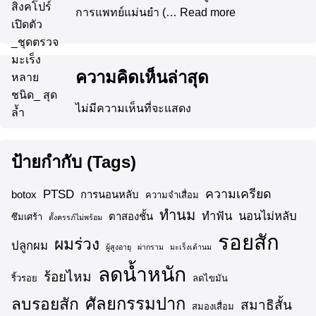
การแพทย์แม่นยำ (…
Read more
ความคิดเห็นล่าสุด
ไม่มีความเห็นที่จะแสดง
ป้ายกำกับ (Tags)
ความเครียด
PTSD
botox
การนอนหลับ
ความจำเสื่อม
ทำนม
ทำฟัน
นอนไม่หลับ
ตาสองชั้น
ซึมเศร้า
ตั้งครรภ์ไม่พร้อม
รอยสัก
ผมร่วง
ปลูกผม
ผู้สูงอายุ
ผ่ากราม
มะเร็งเต้านม
ลดน้ำหนัก
ร้อยไหม
ริ้วรอย
ลดไขมัน
ศัลยกรรมปาก
ลบรอยสัก
สมาธิสั้น
สมองเสื่อม