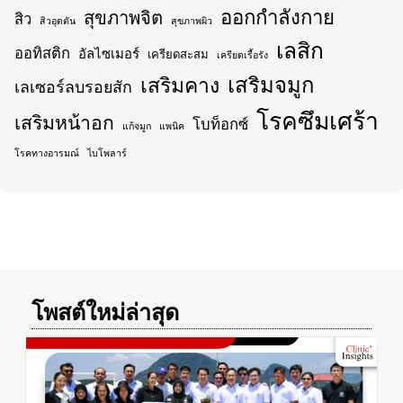
ออกกำลังกาย
สุขภาพจิต
สิว
สิวอุดตัน
สุขภาพผิว
เลสิก
ออทิสติก
อัลไซเมอร์
เครียดสะสม
เครียดเรื้อรัง
เสริมจมูก
เสริมคาง
เลเซอร์ลบรอยสัก
โรคซึมเศร้า
เสริมหน้าอก
โบท็อกซ์
แก้จมูก
แพนิค
โรคทางอารมณ์
ไบโพลาร์
โพสต์ใหม่ล่าสุด