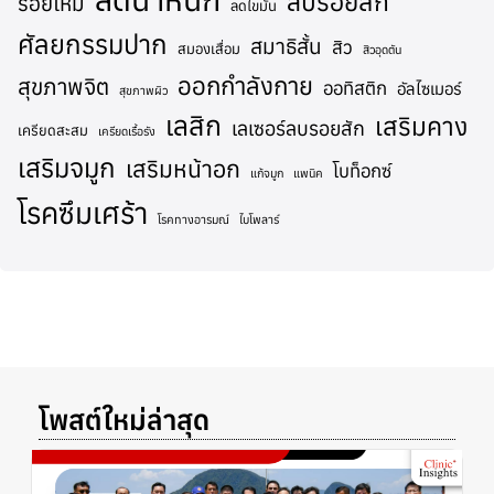
ลบรอยสัก
ร้อยไหม
ลดไขมัน
ศัลยกรรมปาก
สมาธิสั้น
สิว
สมองเสื่อม
สิวอุดตัน
ออกกำลังกาย
สุขภาพจิต
ออทิสติก
อัลไซเมอร์
สุขภาพผิว
เลสิก
เสริมคาง
เลเซอร์ลบรอยสัก
เครียดสะสม
เครียดเรื้อรัง
เสริมจมูก
เสริมหน้าอก
โบท็อกซ์
แก้จมูก
แพนิค
โรคซึมเศร้า
โรคทางอารมณ์
ไบโพลาร์
โพสต์ใหม่ล่าสุด