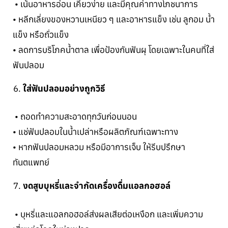
• เน้นอาหารอ่อน เคี้ยวง่าย และมีคุณค่าทางโภชนาการ
• หลีกเลี่ยงของหวานเหนียว ๆ และอาหารแข็ง เช่น ลูกอม น้ำ
แข็ง หรือถั่วแข็ง
• ลดการบริโภคน้ำตาล เพื่อป้องกันฟันผุ โดยเฉพาะในคนที่ใส่
ฟันปลอม
ใส่ฟันปลอมอย่างถูกวิธี
• ถอดทำความสะอาดทุกวันก่อนนอน
• แช่ฟันปลอมในน้ำเปล่าหรือผลิตภัณฑ์เฉพาะทาง
• หากฟันปลอมหลวม หรือมีอาการเจ็บ ให้รีบปรึกษา
ทันตแพทย์
งดสูบบุหรี่และจำกัดเครื่องดื่มแอลกอฮอล์
• บุหรี่และแอลกอฮอล์ส่งผลเสียต่อเหงือก และเพิ่มความ