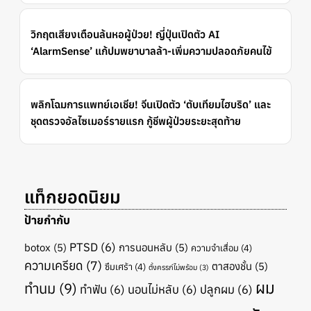
วิกฤตเสียงเตือนล้นหอผู้ป่วย! ญี่ปุ่นเปิดตัว AI
‘AlarmSense’ แก้ปมพยาบาลล้า-เพิ่มความปลอดภัยคนไข้
พลิกโฉมการแพทย์เอเชีย! จีนเปิดตัว ‘ตับเทียมไฮบริด’ และ
ชุดตรวจอัลไซเมอร์รายแรก กู้ชีพผู้ป่วยระยะสุดท้าย
แท็กยอดนิยม
ป้ายกำกับ
PTSD
(6)
botox
(5)
การนอนหลับ
(5)
ความจำเสื่อม
(4)
ความเครียด
(7)
ตาสองชั้น
(5)
ซึมเศร้า
(4)
ตั้งครรภ์ไม่พร้อม
(3)
ผม
ทำนม
(9)
ทำฟัน
(6)
นอนไม่หลับ
(6)
ปลูกผม
(6)