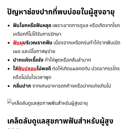
ปัญหาช่องปากที่พบบ่อยในผู้สูงอายุ
ฟันโยกหรือฟันหลุด
เพราะขาดการดูแล หรือเกิดจากโรค
เหงือกที่ไม่ได้รับการรักษา
ฟันผุ
บริเวณรากฟัน
เนื่องจากเหงือกร่นทำให้รากฟันเปิด
เผย และมีโอกาสผุง่าย
ปากแห้งเรื้อรัง
ทำให้พูดหรือกลืนลำบาก
ใส่
ฟันปลอม
ไม่พอดี
ก่อให้เกิดแผลกดทับ ปวดขากรรไกร
หรือไม่มั่นใจเวลาพูด
กลิ่นปาก
จากเศษอาหารตกค้างหรือปากแห้งเกินไป
เคล็ดลับดูแลสุขภาพฟันสำหรับผู้สูง