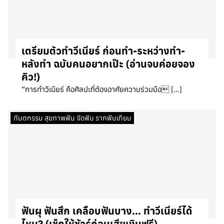
เตรียมตัวทำวีเนียร์ ก่อนทำ-ระหว่างทำ-
หลังทำ ฉบับคนอยากเป๊ะ (อ่านจบค่อยจอง
คิว!)
“การทำวีเนียร์ คือศิลปะที่ต้องอาศัยความร่วมมือ […]
ทันตกรรม สุขภาพฟัน จัดฟัน รากฟันเทียม
ฟันผุ ฟันสึก เคลือบฟันบาง… ทำวีเนียร์ได้
ไหม? (เช็กให้ชัวร์ก่อนเสียเงินฟรี)