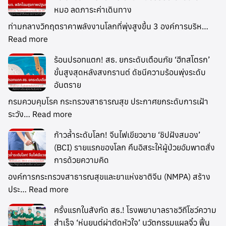
หมอ ลดภาระค่าเดินทาง
ท่ามกลางวิกฤตราคาพลังงานโลกที่พุ่งสูงขึ้น 3 องค์การบริห…
Read more
ร้อนปรอทแตก! สธ. ยกระดับเตือนภัย ‘ฮีทสโตรก’
ขั้นสูงสุดหลังสงกรานต์ ดัชนีความร้อนพุ่งระดับ
อันตราย
กรมควบคุมโรค กระทรวงสาธารณสุข ประกาศยกระดับการเฝ้า
ระวัง…
Read more
ก้าวล้ำระดับโลก! จีนไฟเขียวขาย ‘ชิปฝังสมอง’
(BCI) รายแรกของโลก คืนอิสระให้ผู้ป่วยอัมพาตสั่ง
การด้วยความคิด
องค์การกระทรวงสาธารณสุขและยาแห่งชาติจีน (NMPA) สร้าง
ประ…
Read more
ครั้งแรกในสังกัด สธ.! โรงพยาบาลราชวิถีโชว์ความ
สำเร็จ ‘หุ่นยนต์ผ่าตัดหัวใจ’ นวัตกรรมแผลจิ๋ว ฟื้น