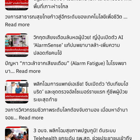
พื้นที่เกาะห่างไกล
วงการสาธารณสุขไทยก้าวสู่อีกระดับของเทคโนโลยีเพื่อชีวิต …
Read more
วิกฤตเสียงเตือนล้นหอผู้ป่วย! ญี่ปุ่นเปิดตัว AI
‘AlarmSense’ แก้ปมพยาบาลล้า-เพิ่มความ
ปลอดภัยคนไข้
ปัญหา “ภาวะล้าจากเสียงเตือน” (Alarm Fatigue) ในโรงพยา
บา…
Read more
พลิกโฉมการแพทย์เอเชีย! จีนเปิดตัว ‘ตับเทียมไฮ
บริด’ และชุดตรวจอัลไซเมอร์รายแรก กู้ชีพผู้ป่วย
ระยะสุดท้าย
วงการวิศวกรรมชีวภาพระดับโลกต้องจับตามอง เมื่อมหาอำนา
จอย…
Read more
3 อบจ. พลิกโฉมสุขภาพปฐมภูมิ! ดันระบบ
Telehealth ยกระดับ รพ.สต. ช่วยประชาชนเข้าถึง