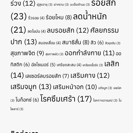
รอยสัก
ร่วง
(12)
ผู้สูงอายุ
(3)
ผ่ากราม
(3)
มะเร็งเต้านม
(3)
(23)
ลดน้ำหนัก
ร้อยไหม
(8)
ริ้วรอย
(4)
(21)
ศัลยกรรม
ลบรอยสัก
(12)
ลดไขมัน
(4)
ปาก
(13)
สมาธิสั้น
(8)
สิว
(6)
สมองเสื่อม
(4)
สิวอุดตัน
(3)
ออกกำลังกาย
(11)
สุขภาพจิต
(9)
ออ
สุขภาพผิว
(3)
เลสิก
ทิสติก
(6)
อัลไซเมอร์
(5)
เครียดสะสม
(4)
เครียดเรื้อรัง
(3)
(14)
เสริมคาง
(12)
เลเซอร์ลบรอยสัก
(7)
เสริมจมูก
(13)
เสริมหน้าอก
(10)
แก้จมูก
(3)
แพนิค
โรคซึมเศร้า
(17)
โบท็อกซ์
(6)
(3)
โรคทางอารมณ์
(3)
ไบ
โพลาร์
(3)