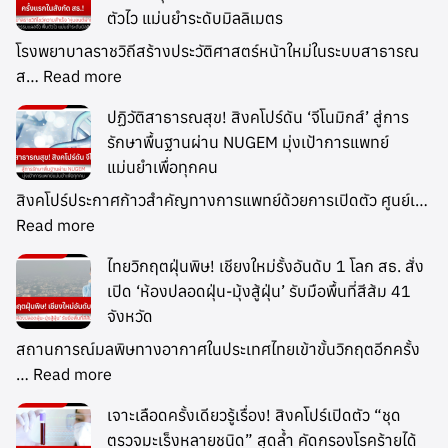
ตัวไว แม่นยำระดับมิลลิเมตร
โรงพยาบาลราชวิถีสร้างประวัติศาสตร์หน้าใหม่ในระบบสาธารณ
ส…
Read more
ปฏิวัติสาธารณสุข! สิงคโปร์ดัน ‘จีโนมิกส์’ สู่การ
รักษาพื้นฐานผ่าน NUGEM มุ่งเป้าการแพทย์
แม่นยำเพื่อทุกคน
สิงคโปร์ประกาศก้าวสำคัญทางการแพทย์ด้วยการเปิดตัว ศูนย์เ…
Read more
ไทยวิกฤตฝุ่นพิษ! เชียงใหม่รั้งอันดับ 1 โลก สธ. สั่ง
เปิด ‘ห้องปลอดฝุ่น-มุ้งสู้ฝุ่น’ รับมือพื้นที่สีส้ม 41
จังหวัด
สถานการณ์มลพิษทางอากาศในประเทศไทยเข้าขั้นวิกฤตอีกครั้ง
…
Read more
เจาะเลือดครั้งเดียวรู้เรื่อง! สิงคโปร์เปิดตัว “ชุด
ตรวจมะเร็งหลายชนิด” สุดล้ำ คัดกรองโรคร้ายได้