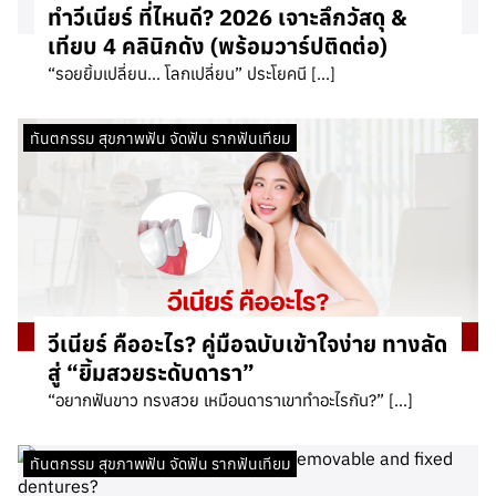
ทำวีเนียร์ ที่ไหนดี? 2026 เจาะลึกวัสดุ &
เทียบ 4 คลินิกดัง (พร้อมวาร์ปติดต่อ)
“รอยยิ้มเปลี่ยน… โลกเปลี่ยน” ประโยคนี […]
ทันตกรรม สุขภาพฟัน จัดฟัน รากฟันเทียม
วีเนียร์ คืออะไร? คู่มือฉบับเข้าใจง่าย ทางลัด
สู่ “ยิ้มสวยระดับดารา”
“อยากฟันขาว ทรงสวย เหมือนดาราเขาทำอะไรกัน?” […]
ทันตกรรม สุขภาพฟัน จัดฟัน รากฟันเทียม