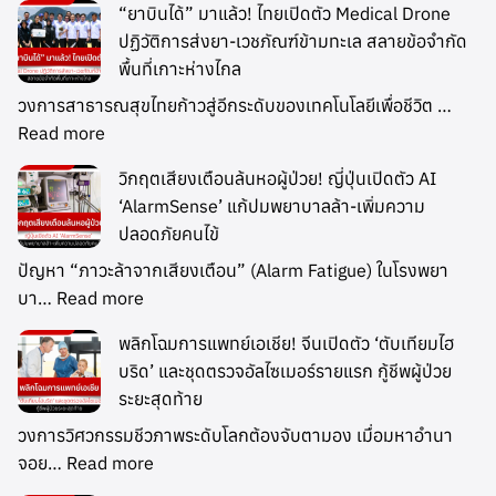
“ยาบินได้” มาแล้ว! ไทยเปิดตัว Medical Drone
ปฏิวัติการส่งยา-เวชภัณฑ์ข้ามทะเล สลายข้อจำกัด
พื้นที่เกาะห่างไกล
วงการสาธารณสุขไทยก้าวสู่อีกระดับของเทคโนโลยีเพื่อชีวิต …
Read more
วิกฤตเสียงเตือนล้นหอผู้ป่วย! ญี่ปุ่นเปิดตัว AI
‘AlarmSense’ แก้ปมพยาบาลล้า-เพิ่มความ
ปลอดภัยคนไข้
ปัญหา “ภาวะล้าจากเสียงเตือน” (Alarm Fatigue) ในโรงพยา
บา…
Read more
พลิกโฉมการแพทย์เอเชีย! จีนเปิดตัว ‘ตับเทียมไฮ
บริด’ และชุดตรวจอัลไซเมอร์รายแรก กู้ชีพผู้ป่วย
ระยะสุดท้าย
วงการวิศวกรรมชีวภาพระดับโลกต้องจับตามอง เมื่อมหาอำนา
จอย…
Read more