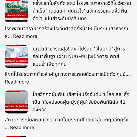
ครั้งแรกในสังกัด สธ.! โรงพยาบาลราชวิถีโชว์ความ
สำเร็จ ‘หุ่นยนต์ผ่าตัดหัวใจ’ นวัตกรรมแผลจิ๋ว ฟื้น
ตัวไว แม่นยำระดับมิลลิเมตร
โรงพยาบาลราชวิถีสร้างประวัติศาสตร์หน้าใหม่ในระบบสาธารณ
ส…
Read more
ปฏิวัติสาธารณสุข! สิงคโปร์ดัน ‘จีโนมิกส์’ สู่การ
รักษาพื้นฐานผ่าน NUGEM มุ่งเป้าการแพทย์
แม่นยำเพื่อทุกคน
สิงคโปร์ประกาศก้าวสำคัญทางการแพทย์ด้วยการเปิดตัว ศูนย์เ…
Read more
ไทยวิกฤตฝุ่นพิษ! เชียงใหม่รั้งอันดับ 1 โลก สธ. สั่ง
เปิด ‘ห้องปลอดฝุ่น-มุ้งสู้ฝุ่น’ รับมือพื้นที่สีส้ม 41
จังหวัด
สถานการณ์มลพิษทางอากาศในประเทศไทยเข้าขั้นวิกฤตอีกครั้ง
…
Read more