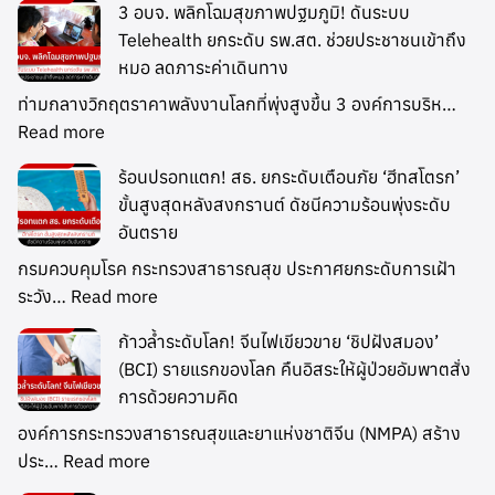
3 อบจ. พลิกโฉมสุขภาพปฐมภูมิ! ดันระบบ
Telehealth ยกระดับ รพ.สต. ช่วยประชาชนเข้าถึง
หมอ ลดภาระค่าเดินทาง
ท่ามกลางวิกฤตราคาพลังงานโลกที่พุ่งสูงขึ้น 3 องค์การบริห…
Read more
ร้อนปรอทแตก! สธ. ยกระดับเตือนภัย ‘ฮีทสโตรก’
ขั้นสูงสุดหลังสงกรานต์ ดัชนีความร้อนพุ่งระดับ
อันตราย
กรมควบคุมโรค กระทรวงสาธารณสุข ประกาศยกระดับการเฝ้า
ระวัง…
Read more
ก้าวล้ำระดับโลก! จีนไฟเขียวขาย ‘ชิปฝังสมอง’
(BCI) รายแรกของโลก คืนอิสระให้ผู้ป่วยอัมพาตสั่ง
การด้วยความคิด
องค์การกระทรวงสาธารณสุขและยาแห่งชาติจีน (NMPA) สร้าง
ประ…
Read more