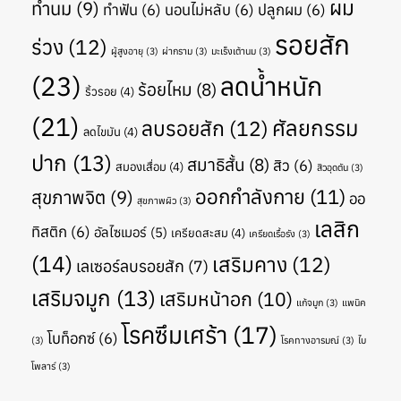
ผม
ทำนม
(9)
ทำฟัน
(6)
นอนไม่หลับ
(6)
ปลูกผม
(6)
รอยสัก
ร่วง
(12)
ผู้สูงอายุ
(3)
ผ่ากราม
(3)
มะเร็งเต้านม
(3)
(23)
ลดน้ำหนัก
ร้อยไหม
(8)
ริ้วรอย
(4)
(21)
ศัลยกรรม
ลบรอยสัก
(12)
ลดไขมัน
(4)
ปาก
(13)
สมาธิสั้น
(8)
สิว
(6)
สมองเสื่อม
(4)
สิวอุดตัน
(3)
ออกกำลังกาย
(11)
สุขภาพจิต
(9)
ออ
สุขภาพผิว
(3)
เลสิก
ทิสติก
(6)
อัลไซเมอร์
(5)
เครียดสะสม
(4)
เครียดเรื้อรัง
(3)
(14)
เสริมคาง
(12)
เลเซอร์ลบรอยสัก
(7)
เสริมจมูก
(13)
เสริมหน้าอก
(10)
แก้จมูก
(3)
แพนิค
โรคซึมเศร้า
(17)
โบท็อกซ์
(6)
(3)
โรคทางอารมณ์
(3)
ไบ
โพลาร์
(3)