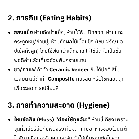
2. การกิน (Eating Habits)
ของแข็ง
ห้ามกัดน้ำแข็ง, ห้ามใช้ฟันเปิดขวด, ห้ามแทะ
กระดูกหมู/ก้ามปู, ห้ามกัดผลไม้เนื้อแข็ง (เช่น ฝรั่ง/แอ
ปเปิ้ลทั้งลูก) โดยใช้ฟันหน้าเด็ดขาด ให้ใช้มีดหั่นเป็นชิ้น
พอดีคำแล้วเคี้ยวด้วยฟันกรามแทน
ชา/กาแฟ
ถ้าทำ
Ceramic Veneer
กินได้ปกติ สีไม่
เปลี่ยน แต่ถ้าทำ
Composite
ควรลด หรือใช้หลอดดูด
เพื่อชะลอการเปลี่ยนสี
3. การทำความสะอาด (Hygiene)
ไหมขัดฟัน (Floss)
“ต้องใช้ทุกวัน!”
ห้ามขี้เกียจ เพราะ
จุดที่วีเนียร์ต่อกับฟันจริง คือจุดที่เศษอาหารชอบไปติด ถ้า
ไม่ขัด เหงือกจะอักเสบและร่น ทำให้เห็นรอยต่อไม่สวย