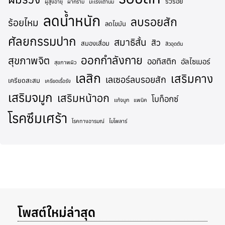
ริ้วรอย
ผู้สูงอายุ
ผ่ากราม
มะเร็งเต้านม
ลดน้ำหนัก
ลบรอยสัก
ร้อยไหม
ลดไขมัน
ศัลยกรรมปาก
สมาธิสั้น
สิว
สมองเสื่อม
สิวอุดตัน
ออกกำลังกาย
สุขภาพจิต
ออทิสติก
อัลไซเมอร์
สุขภาพผิว
เลสิก
เสริมคาง
เลเซอร์ลบรอยสัก
เครียดสะสม
เครียดเรื้อรัง
เสริมจมูก
เสริมหน้าอก
โบท็อกซ์
แก้จมูก
แพนิค
โรคซึมเศร้า
โรคทางอารมณ์
ไบโพลาร์
โพสต์ใหม่ล่าสุด