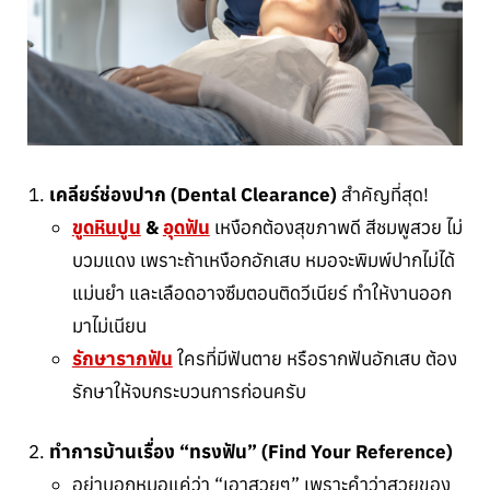
เคลียร์ช่องปาก (Dental Clearance)
สำคัญที่สุด!
ขูดหินปูน
&
อุดฟัน
เหงือกต้องสุขภาพดี สีชมพูสวย ไม่
บวมแดง เพราะถ้าเหงือกอักเสบ หมอจะพิมพ์ปากไม่ได้
แม่นยำ และเลือดอาจซึมตอนติดวีเนียร์ ทำให้งานออก
มาไม่เนียน
รักษารากฟัน
ใครที่มีฟันตาย หรือรากฟันอักเสบ ต้อง
รักษาให้จบกระบวนการก่อนครับ
ทำการบ้านเรื่อง “ทรงฟัน” (Find Your Reference)
อย่าบอกหมอแค่ว่า “เอาสวยๆ” เพราะคำว่าสวยของ