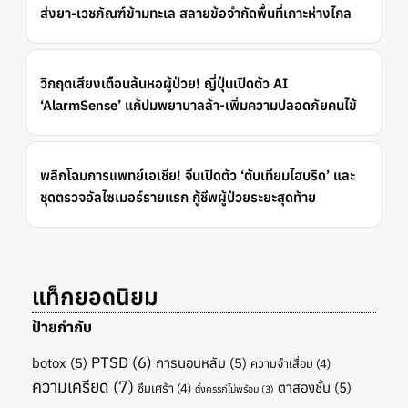
ส่งยา-เวชภัณฑ์ข้ามทะเล สลายข้อจำกัดพื้นที่เกาะห่างไกล
วิกฤตเสียงเตือนล้นหอผู้ป่วย! ญี่ปุ่นเปิดตัว AI
‘AlarmSense’ แก้ปมพยาบาลล้า-เพิ่มความปลอดภัยคนไข้
พลิกโฉมการแพทย์เอเชีย! จีนเปิดตัว ‘ตับเทียมไฮบริด’ และ
ชุดตรวจอัลไซเมอร์รายแรก กู้ชีพผู้ป่วยระยะสุดท้าย
แท็กยอดนิยม
ป้ายกำกับ
PTSD
(6)
botox
(5)
การนอนหลับ
(5)
ความจำเสื่อม
(4)
ความเครียด
(7)
ตาสองชั้น
(5)
ซึมเศร้า
(4)
ตั้งครรภ์ไม่พร้อม
(3)