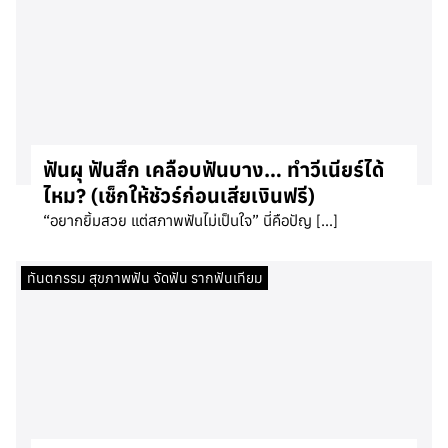
ฟันผุ ฟันสึก เคลือบฟันบาง… ทำวีเนียร์ได้
ไหม? (เช็กให้ชัวร์ก่อนเสียเงินฟรี)
“อยากยิ้มสวย แต่สภาพฟันไม่เป็นใจ” นี่คือปัญ […]
ทันตกรรม สุขภาพฟัน จัดฟัน รากฟันเทียม