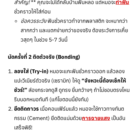
สำคัญ!
** คุณจะไม่ได้กลับบ้านฟันหลอ แต่หมอจะ
ทำฟัน
ชั่วคราวให้ใส่ก่อน
ข้อควรระวัง
ฟันชั่วคราวทำจากพลาสติก จะหนากว่า
สากกว่า และแตกง่ายกว่าของจริง ต้องระวังการเคี้ย
วสุดๆ ในช่วง 5-7 วันนี้
นัดครั้งที่ 2 ติดตัวจริง (Bonding)
ลองใส่ (Try-in)
หมอจะแกะฟันชั่วคราวออก แล้วลอง
แปะวีเนียร์ตัวจริง (เซรามิก) ให้ดู
“จังหวะนี้ต้องเช็กให้
ชัวร์!”
ส่องกระจกดูสี ดูทรง ยิ้มกว้างๆ ถ้าไม่ชอบตรงไหน
รีบบอกหมอทันที (แก้ไขตอนนี้ยังทัน)
ยึดติดถาวร
เมื่อคอนเฟิร์มแล้ว หมอจะใช้กาวทางทันต
กรรม (Cement) ยึดติดแน่นด้วย
การ
ฉายแสง
เป็นอัน
เสร็จพิธี!