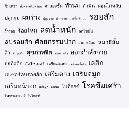
ทำนม
ทำฟัน
นอนไม่หลับ
ตาสองชั้น
ซึมเศร้า
ตั้งครรภ์ไม่พร้อม
รอยสัก
ผมร่วง
ปลูกผม
ผู้สูงอายุ
ผ่ากราม
มะเร็งเต้านม
ลดน้ำหนัก
ร้อยไหม
ริ้วรอย
ลดไขมัน
ศัลยกรรมปาก
ลบรอยสัก
สมาธิสั้น
สมองเสื่อม
ออกกำลังกาย
สุขภาพจิต
สิว
สิวอุดตัน
สุขภาพผิว
เลสิก
ออทิสติก
อัลไซเมอร์
เครียดสะสม
เครียดเรื้อรัง
เสริมจมูก
เสริมคาง
เลเซอร์ลบรอยสัก
โรคซึมเศร้า
เสริมหน้าอก
โบท็อกซ์
แก้จมูก
แพนิค
โรคทางอารมณ์
ไบโพลาร์