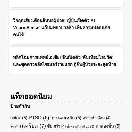
วิกฤตเสียงเตือนล้นหอผู้ป่วย! ญี่ปุ่นเปิดตัว AI
‘AlarmSense’ แก้ปมพยาบาลล้า-เพิ่มความปลอดภัย
คนไข้
พลิกโฉมการแพทย์เอเชีย! จีนเปิดตัว ‘ตับเทียมไฮบริด’
และชุดตรวจอัลไซเมอร์รายแรก กู้ชีพผู้ป่วยระยะสุดท้าย
แท็กยอดนิยม
ป้ายกำกับ
PTSD
(6)
botox
(5)
การนอนหลับ
(5)
ความจำเสื่อม
(4)
ความเครียด
(7)
ตาสองชั้น
(5)
ซึมเศร้า
(4)
ตั้งครรภ์ไม่พร้อม
(3)