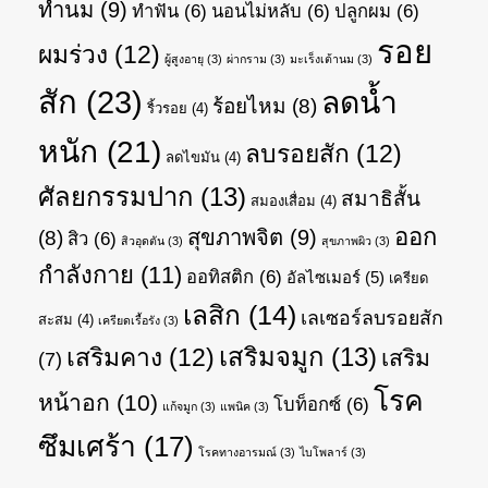
ทำนม
(9)
ทำฟัน
(6)
นอนไม่หลับ
(6)
ปลูกผม
(6)
รอย
ผมร่วง
(12)
ผู้สูงอายุ
(3)
ผ่ากราม
(3)
มะเร็งเต้านม
(3)
สัก
(23)
ลดน้ำ
ร้อยไหม
(8)
ริ้วรอย
(4)
หนัก
(21)
ลบรอยสัก
(12)
ลดไขมัน
(4)
ศัลยกรรมปาก
(13)
สมาธิสั้น
สมองเสื่อม
(4)
ออก
สุขภาพจิต
(9)
(8)
สิว
(6)
สิวอุดตัน
(3)
สุขภาพผิว
(3)
กำลังกาย
(11)
ออทิสติก
(6)
อัลไซเมอร์
(5)
เครียด
เลสิก
(14)
เลเซอร์ลบรอยสัก
สะสม
(4)
เครียดเรื้อรัง
(3)
เสริมจมูก
(13)
เสริมคาง
(12)
เสริม
(7)
โรค
หน้าอก
(10)
โบท็อกซ์
(6)
แก้จมูก
(3)
แพนิค
(3)
ซึมเศร้า
(17)
โรคทางอารมณ์
(3)
ไบโพลาร์
(3)