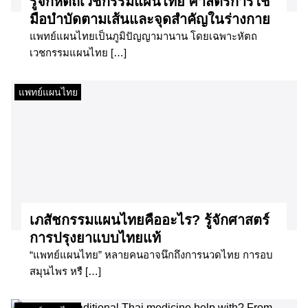
รู้จักหัตถเวชกรรมแผนไทย ศาสตร์การใช้
มือบำบัดตามเส้นและจุดสำคัญในร่างกาย
แพทย์แผนไทยเป็นภูมิปัญญามานาน โดยเฉพาะหัตถ
เวชกรรมแผนไทย […]
แพทย์แผนไทย
เภสัชกรรมแผนไทยคืออะไร? รู้จักศาสตร์
การปรุงยาแบบไทยแท้
“แพทย์แผนไทย” หลายคนอาจนึกถึงการนวดไทย การอบ
สมุนไพร หรื […]