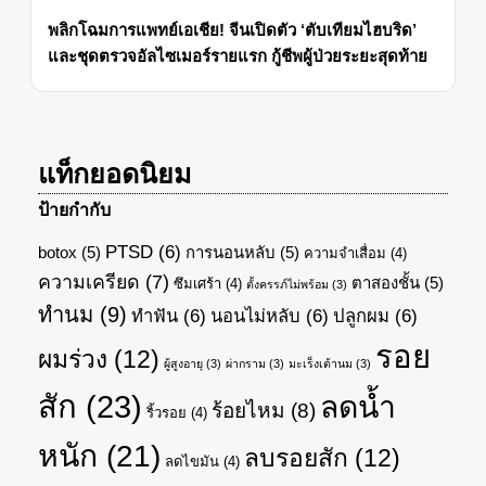
พลิกโฉมการแพทย์เอเชีย! จีนเปิดตัว ‘ตับเทียมไฮบริด’
และชุดตรวจอัลไซเมอร์รายแรก กู้ชีพผู้ป่วยระยะสุดท้าย
แท็กยอดนิยม
ป้ายกำกับ
PTSD
(6)
botox
(5)
การนอนหลับ
(5)
ความจำเสื่อม
(4)
ความเครียด
(7)
ตาสองชั้น
(5)
ซึมเศร้า
(4)
ตั้งครรภ์ไม่พร้อม
(3)
ทำนม
(9)
ทำฟัน
(6)
นอนไม่หลับ
(6)
ปลูกผม
(6)
รอย
ผมร่วง
(12)
ผู้สูงอายุ
(3)
ผ่ากราม
(3)
มะเร็งเต้านม
(3)
สัก
(23)
ลดน้ำ
ร้อยไหม
(8)
ริ้วรอย
(4)
หนัก
(21)
ลบรอยสัก
(12)
ลดไขมัน
(4)