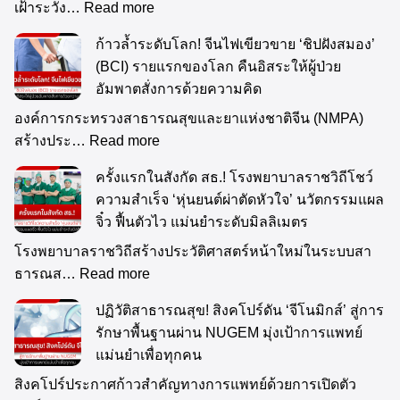
เฝ้าระวัง…
Read more
ก้าวล้ำระดับโลก! จีนไฟเขียวขาย ‘ชิปฝังสมอง’
(BCI) รายแรกของโลก คืนอิสระให้ผู้ป่วย
อัมพาตสั่งการด้วยความคิด
องค์การกระทรวงสาธารณสุขและยาแห่งชาติจีน (NMPA)
สร้างประ…
Read more
ครั้งแรกในสังกัด สธ.! โรงพยาบาลราชวิถีโชว์
ความสำเร็จ ‘หุ่นยนต์ผ่าตัดหัวใจ’ นวัตกรรมแผล
จิ๋ว ฟื้นตัวไว แม่นยำระดับมิลลิเมตร
โรงพยาบาลราชวิถีสร้างประวัติศาสตร์หน้าใหม่ในระบบสา
ธารณส…
Read more
ปฏิวัติสาธารณสุข! สิงคโปร์ดัน ‘จีโนมิกส์’ สู่การ
รักษาพื้นฐานผ่าน NUGEM มุ่งเป้าการแพทย์
แม่นยำเพื่อทุกคน
สิงคโปร์ประกาศก้าวสำคัญทางการแพทย์ด้วยการเปิดตัว