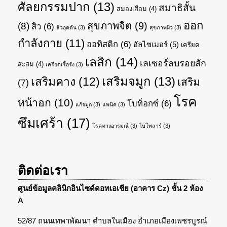
ศัลยกรรมปาก
(13)
สมาธิสั้น
สมองเสื่อม
(4)
ออก
สุขภาพจิต
(9)
(8)
สิว
(6)
สิวอุดตัน
(3)
สุขภาพผิว
(3)
กำลังกาย
(11)
ออทิสติก
(6)
อัลไซเมอร์
(5)
เครียด
เลสิก
(14)
เลเซอร์ลบรอยสัก
สะสม
(4)
เครียดเรื้อรัง
(3)
เสริมจมูก
(13)
เสริมคาง
(12)
เสริม
(7)
โรค
หน้าอก
(10)
โบท็อกซ์
(6)
แก้จมูก
(3)
แพนิค
(3)
ซึมเศร้า
(17)
โรคทางอารมณ์
(3)
ไบโพลาร์
(3)
ติดต่อเรา
ศูนย์ข้อมูลคลินิกอินไซด์ดอทเอเชีย (อาคาร Cz) ชั้น 2 ห้อง
A
52/87 ถนนเทพาพัฒนา ตำบลในเมือง อำเภอเมืองเพชรบูรณ์