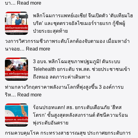
บา…
Read more
พลิกโฉมการแพทย์เอเชีย! จีนเปิดตัว ‘ตับเทียมไฮ
บริด’ และชุดตรวจอัลไซเมอร์รายแรก กู้ชีพผู้
ป่วยระยะสุดท้าย
วงการวิศวกรรมชีวภาพระดับโลกต้องจับตามอง เมื่อมหาอำ
นาจอย…
Read more
3 อบจ. พลิกโฉมสุขภาพปฐมภูมิ! ดันระบบ
Telehealth ยกระดับ รพ.สต. ช่วยประชาชนเข้า
ถึงหมอ ลดภาระค่าเดินทาง
ท่ามกลางวิกฤตราคาพลังงานโลกที่พุ่งสูงขึ้น 3 องค์การบ
ริห…
Read more
ร้อนปรอทแตก! สธ. ยกระดับเตือนภัย ‘ฮีทส
โตรก’ ขั้นสูงสุดหลังสงกรานต์ ดัชนีความร้อน
พุ่งระดับอันตราย
กรมควบคุมโรค กระทรวงสาธารณสุข ประกาศยกระดับการ