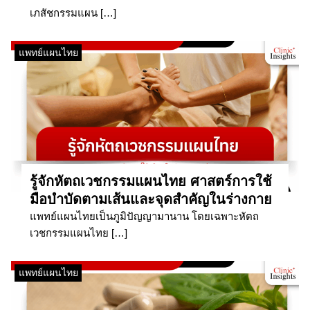
เภสัชกรรมแผน […]
แพทย์แผนไทย
รู้จักหัตถเวชกรรมแผนไทย ศาสตร์การใช้
มือบำบัดตามเส้นและจุดสำคัญในร่างกาย
แพทย์แผนไทยเป็นภูมิปัญญามานาน โดยเฉพาะหัตถ
เวชกรรมแผนไทย […]
แพทย์แผนไทย