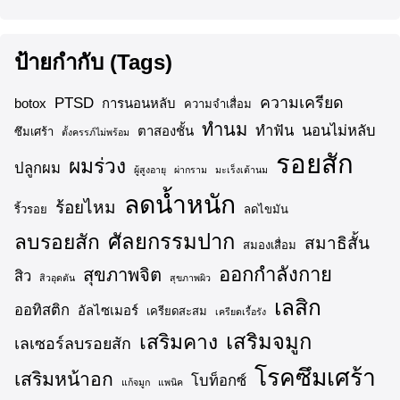
ป้ายกำกับ (Tags)
ความเครียด
PTSD
botox
การนอนหลับ
ความจำเสื่อม
ทำนม
ทำฟัน
นอนไม่หลับ
ตาสองชั้น
ซึมเศร้า
ตั้งครรภ์ไม่พร้อม
รอยสัก
ผมร่วง
ปลูกผม
ผู้สูงอายุ
ผ่ากราม
มะเร็งเต้านม
ลดน้ำหนัก
ร้อยไหม
ริ้วรอย
ลดไขมัน
ศัลยกรรมปาก
ลบรอยสัก
สมาธิสั้น
สมองเสื่อม
ออกกำลังกาย
สุขภาพจิต
สิว
สิวอุดตัน
สุขภาพผิว
เลสิก
ออทิสติก
อัลไซเมอร์
เครียดสะสม
เครียดเรื้อรัง
เสริมจมูก
เสริมคาง
เลเซอร์ลบรอยสัก
โรคซึมเศร้า
เสริมหน้าอก
โบท็อกซ์
แก้จมูก
แพนิค