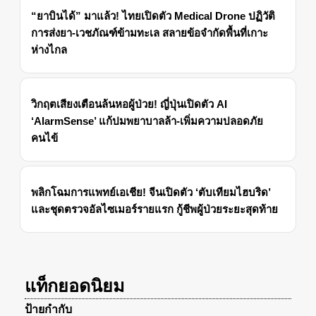
“ยาบินได้” มาแล้ว! ไทยเปิดตัว Medical Drone ปฏิวัติ
การส่งยา-เวชภัณฑ์ข้ามทะเล สลายข้อจำกัดพื้นที่เกาะ
ห่างไกล
วิกฤตเสียงเตือนล้นหอผู้ป่วย! ญี่ปุ่นเปิดตัว AI
‘AlarmSense’ แก้ปมพยาบาลล้า-เพิ่มความปลอดภัย
คนไข้
พลิกโฉมการแพทย์เอเชีย! จีนเปิดตัว ‘ตับเทียมไฮบริด’
และชุดตรวจอัลไซเมอร์รายแรก กู้ชีพผู้ป่วยระยะสุดท้าย
แท็กยอดนิยม
ป้ายกำกับ