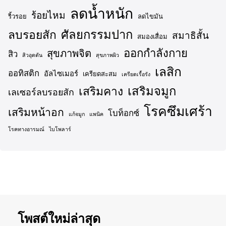
ลดน้ำหนัก
ร้อยไหม
ริ้วรอย
ลดไขมัน
ศัลยกรรมปาก
ลบรอยสัก
สมาธิสั้น
สมองเสื่อม
ออกกำลังกาย
สุขภาพจิต
สิว
สิวอุดตัน
สุขภาพผิว
เลสิก
ออทิสติก
อัลไซเมอร์
เครียดสะสม
เครียดเรื้อรัง
เสริมจมูก
เสริมคาง
เลเซอร์ลบรอยสัก
โรคซึมเศร้า
เสริมหน้าอก
โบท็อกซ์
แก้จมูก
แพนิค
โรคทางอารมณ์
ไบโพลาร์
โพสต์ใหม่ล่าสุด