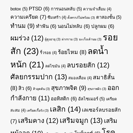
PTSD
(6)
botox
(5)
การนอนหลับ
(5)
ความจำเสื่อม
(4)
ความเครียด
(7)
ตาสองชั้น
(5)
ซึมเศร้า
(4)
ตั้งครรภ์ไม่พร้อม
(3)
ทำนม
(9)
ทำฟัน
(6)
นอนไม่หลับ
(6)
ปลูกผม
(6)
รอย
ผมร่วง
(12)
ผู้สูงอายุ
(3)
ผ่ากราม
(3)
มะเร็งเต้านม
(3)
สัก
(23)
ลดน้ำ
ร้อยไหม
(8)
ริ้วรอย
(4)
หนัก
(21)
ลบรอยสัก
(12)
ลดไขมัน
(4)
ศัลยกรรมปาก
(13)
สมาธิสั้น
สมองเสื่อม
(4)
ออก
สุขภาพจิต
(9)
(8)
สิว
(6)
สิวอุดตัน
(3)
สุขภาพผิว
(3)
กำลังกาย
(11)
ออทิสติก
(6)
อัลไซเมอร์
(5)
เครียด
เลสิก
(14)
เลเซอร์ลบรอยสัก
สะสม
(4)
เครียดเรื้อรัง
(3)
เสริมจมูก
(13)
เสริมคาง
(12)
เสริม
(7)
โรค
หน้าอก
(10)