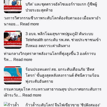
บริด’ และชุดตรวจอัลไซเมอร์รายแรก กู้ชีพผู้
ป่วยระยะสุดท้าย
วงการวิศวกรรมชีวภาพระดับโลกต้องจับตามอง เมื่อมหาอำ
นาจอย…
Read more
3 อบจ. พลิกโฉมสุขภาพปฐมภูมิ! ดันระบบ
Telehealth ยกระดับ รพ.สต. ช่วยประชาชนเข้า
ถึงหมอ ลดภาระค่าเดินทาง
ท่ามกลางวิกฤตราคาพลังงานโลกที่พุ่งสูงขึ้น 3 องค์การบ
ริห…
Read more
ร้อนปรอทแตก! สธ. ยกระดับเตือนภัย ‘ฮีทส
โตรก’ ขั้นสูงสุดหลังสงกรานต์ ดัชนีความร้อน
พุ่งระดับอันตราย
กรมควบคุมโรค กระทรวงสาธารณสุข ประกาศยกระดับการ
เฝ้าระวัง…
Read more
ก้าวล้ำระดับโลก! จีนไฟเขียวขาย ‘ชิปฝังสมอง’