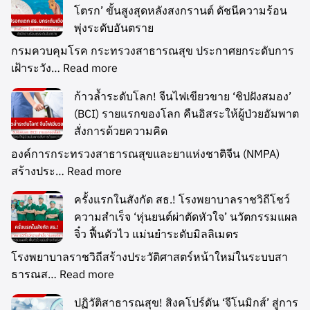
โตรก’ ขั้นสูงสุดหลังสงกรานต์ ดัชนีความร้อน
พุ่งระดับอันตราย
กรมควบคุมโรค กระทรวงสาธารณสุข ประกาศยกระดับการ
เฝ้าระวัง…
Read more
ก้าวล้ำระดับโลก! จีนไฟเขียวขาย ‘ชิปฝังสมอง’
(BCI) รายแรกของโลก คืนอิสระให้ผู้ป่วยอัมพาต
สั่งการด้วยความคิด
องค์การกระทรวงสาธารณสุขและยาแห่งชาติจีน (NMPA)
สร้างประ…
Read more
ครั้งแรกในสังกัด สธ.! โรงพยาบาลราชวิถีโชว์
ความสำเร็จ ‘หุ่นยนต์ผ่าตัดหัวใจ’ นวัตกรรมแผล
จิ๋ว ฟื้นตัวไว แม่นยำระดับมิลลิเมตร
โรงพยาบาลราชวิถีสร้างประวัติศาสตร์หน้าใหม่ในระบบสา
ธารณส…
Read more
ปฏิวัติสาธารณสุข! สิงคโปร์ดัน ‘จีโนมิกส์’ สู่การ