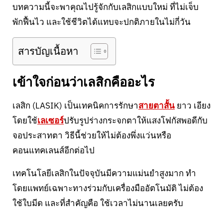
บทความนี้จะพาคุณไปรู้จักกับเลสิกแบบใหม่ ที่ไม่เจ็บ
พักฟื้นไว และใช้ชีวิตได้แทบจะปกติภายในไม่กี่วัน
สารบัญเนื้อหา
เข้าใจก่อนว่าเลสิกคืออะไร
เลสิก (LASIK) เป็นเทคนิคการรักษา
สายตาสั้น
ยาว เอียง
โดยใช้
เลเซอร์
ปรับรูปร่างกระจกตาให้แสงโฟกัสพอดีกับ
จอประสาทตา วิธีนี้ช่วยให้ไม่ต้องพึ่งแว่นหรือ
คอนแทคเลนส์อีกต่อไป
เทคโนโลยีเลสิกในปัจจุบันมีความแม่นยำสูงมาก ทำ
โดยแพทย์เฉพาะทางร่วมกับเครื่องมืออัตโนมัติ ไม่ต้อง
ใช้ใบมีด และที่สำคัญคือ ใช้เวลาไม่นานเลยครับ