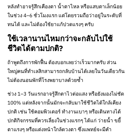
หลังทำอาจรู้สึกเคืองตา น้ำตาไหล หรือแสบตาเล็กน้อย
ในช่วง 4–6 ชั่วโมงแรก แต่โดยรวมถือว่าอยู่ในระดับที่
ทนได้ และไม่ต้องใช้ยาแก้ปวดแรงๆ ครับ
ใช้เวลานานไหมกว่าจะกลับไปใช้
ชีวิตได้ตามปกติ?
ถ้าพูดถึงการพักฟื้น ต้องบอกเลยว่าเร็วมากครับ ส่วน
ใหญ่คนที่ทำเลสิกสามารถกลับบ้านได้เลยในวันเดียวกัน
ไม่ต้องนอนพักที่โรงพยาบาลด้วยซ้ำ
ช่วง 1–3 วันแรกอาจรู้สึกตาไวต่อแสง หรือยังมองไม่ชัด
100% แต่หลังจากนั้นมักจะกลับมาใช้ชีวิตได้ใกล้เคียง
ปกติ เช่น ใช้คอมพิวเตอร์ ทำงานเบาๆ หรือเดินทางได้
ปกติกิจกรรมที่ควรเลี่ยงในช่วงแรกๆ ได้แก่ ว่ายน้ำ ขยี้
ตาแรงๆ หรือแต่งหน้าใกล้ดวงตา ซึ่งแพทย์จะมีคำ