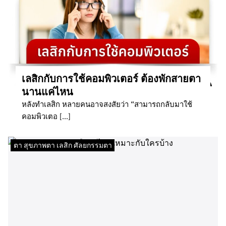
เลสิกกับการใช้คอมพิวเตอร์ ต้องพักสายตา
นานแค่ไหน
หลังทำเลสิก หลายคนอาจสงสัยว่า “สามารถกลับมาใช้
คอมพิวเตอ […]
ตา สุขภาพตา เลสิก ศัลยกรรมตา