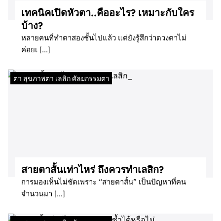
เทคนิค​เปิดหัวตา..คืออะไร? เหมาะกับใคร
บ้าง?
หลายคนที่ทำตาสองชั้นไปแล้ว แต่ยังรู้สึกว่าดวงตาไม่
ค่อยเ […]
ตา สุขภาพตา เลสิก ศัลยกรรมตา
​สายตาสั้นเท่าไหร่ ถึงควรทำเลสิก?​
การมองเห็นไม่ชัดเพราะ “สายตาสั้น” เป็นปัญหาที่คน
จำนวนมา […]