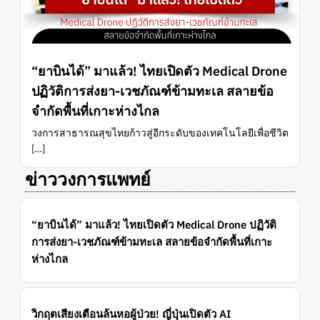
“ยาบินได้” มาแล้ว! ไทยเปิดตัว Medical Drone
ปฏิวัติการส่งยา-เวชภัณฑ์ข้ามทะเล สลายข้อ
จำกัดพื้นที่เกาะห่างไกล
วงการสาธารณสุขไทยก้าวสู่อีกระดับของเทคโนโลยีเพื่อชีวิต
[…]
ข่าววงการแพทย์
“ยาบินได้” มาแล้ว! ไทยเปิดตัว Medical Drone ปฏิวัติ
การส่งยา-เวชภัณฑ์ข้ามทะเล สลายข้อจำกัดพื้นที่เกาะ
ห่างไกล
วิกฤตเสียงเตือนล้นหอผู้ป่วย! ญี่ปุ่นเปิดตัว AI