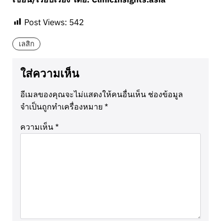
Post Views:
542
เลสิก
ใส่ความเห็น
อีเมลของคุณจะไม่แสดงให้คนอื่นเห็น
ช่องข้อมูล
จำเป็นถูกทำเครื่องหมาย
*
ความเห็น
*