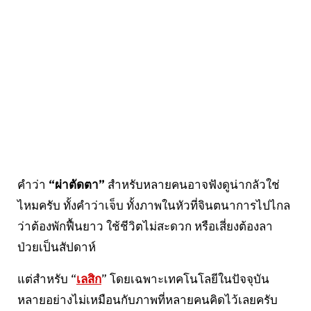
คำว่า
“ผ่าตัดตา”
สำหรับหลายคนอาจฟังดูน่ากลัวใช่
ไหมครับ ทั้งคำว่าเจ็บ ทั้งภาพในหัวที่จินตนาการไปไกล
ว่าต้องพักฟื้นยาว ใช้ชีวิตไม่สะดวก หรือเสี่ยงต้องลา
ป่วยเป็นสัปดาห์
แต่สำหรับ “
เลสิก
” โดยเฉพาะเทคโนโลยีในปัจจุบัน
หลายอย่างไม่เหมือนกับภาพที่หลายคนคิดไว้เลยครับ