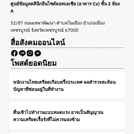
ศูนย์ข้อมูลคลินิกอินไซด์ดอทเอเชีย (อาคาร Cz) ชั้น 2 ห้อง
A
52/87 ถนนเทพาพัฒนา ตำบลในเมือง อำเภอเมือง
เพชรบูรณ์ จังหวัดเพชรบูรณ์ 67000
สื่อสังคมออนไลน์
โพสต์ยอดนิยม
พนักงานไทยเครียดเกือบครึ่งประเทศ ผลสำรวจสะท้อน
ปัญหาที่ซ่อนอยู่ในที่ทำงาน
ตื่นเช้าไปทำงานแบบหมดแรง อาจเป็นสัญญาณ
ความเครียดเรื้อรังที่ไม่ควรมองข้าม