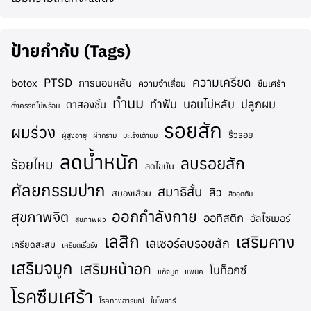
ป้ายกำกับ (Tags)
ความเครียด
PTSD
botox
การนอนหลับ
ความจำเสื่อม
ซึมเศร้า
ทำนม
ทำฟัน
นอนไม่หลับ
ปลูกผม
ตาสองชั้น
ตั้งครรภ์ไม่พร้อม
รอยสัก
ผมร่วง
ริ้วรอย
ผู้สูงอายุ
ผ่ากราม
มะเร็งเต้านม
ลดน้ำหนัก
ลบรอยสัก
ร้อยไหม
ลดไขมัน
ศัลยกรรมปาก
สมาธิสั้น
สิว
สมองเสื่อม
สิวอุดตัน
ออกกำลังกาย
สุขภาพจิต
ออทิสติก
อัลไซเมอร์
สุขภาพผิว
เลสิก
เสริมคาง
เลเซอร์ลบรอยสัก
เครียดสะสม
เครียดเรื้อรัง
เสริมจมูก
เสริมหน้าอก
โบท็อกซ์
แก้จมูก
แพนิค
โรคซึมเศร้า
โรคทางอารมณ์
ไบโพลาร์