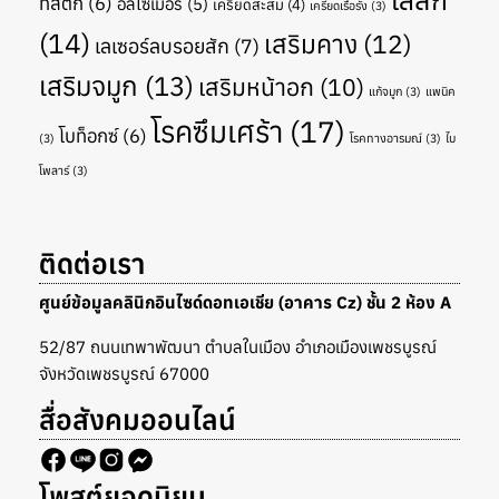
ทิสติก
(6)
อัลไซเมอร์
(5)
เครียดสะสม
(4)
เครียดเรื้อรัง
(3)
(14)
เสริมคาง
(12)
เลเซอร์ลบรอยสัก
(7)
เสริมจมูก
(13)
เสริมหน้าอก
(10)
แก้จมูก
(3)
แพนิค
โรคซึมเศร้า
(17)
โบท็อกซ์
(6)
(3)
โรคทางอารมณ์
(3)
ไบ
โพลาร์
(3)
ติดต่อเรา
ศูนย์ข้อมูลคลินิกอินไซด์ดอทเอเชีย (อาคาร Cz) ชั้น 2 ห้อง A
52/87 ถนนเทพาพัฒนา ตำบลในเมือง อำเภอเมืองเพชรบูรณ์
จังหวัดเพชรบูรณ์ 67000
สื่อสังคมออนไลน์
โพสต์ยอดนิยม