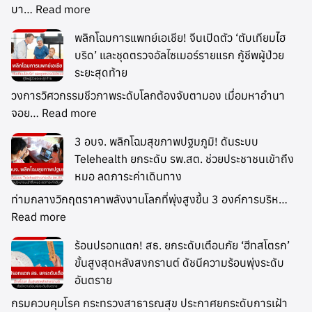
บา…
Read more
พลิกโฉมการแพทย์เอเชีย! จีนเปิดตัว ‘ตับเทียมไฮ
บริด’ และชุดตรวจอัลไซเมอร์รายแรก กู้ชีพผู้ป่วย
ระยะสุดท้าย
วงการวิศวกรรมชีวภาพระดับโลกต้องจับตามอง เมื่อมหาอำนา
จอย…
Read more
3 อบจ. พลิกโฉมสุขภาพปฐมภูมิ! ดันระบบ
Telehealth ยกระดับ รพ.สต. ช่วยประชาชนเข้าถึง
หมอ ลดภาระค่าเดินทาง
ท่ามกลางวิกฤตราคาพลังงานโลกที่พุ่งสูงขึ้น 3 องค์การบริห…
Read more
ร้อนปรอทแตก! สธ. ยกระดับเตือนภัย ‘ฮีทสโตรก’
ขั้นสูงสุดหลังสงกรานต์ ดัชนีความร้อนพุ่งระดับ
อันตราย
กรมควบคุมโรค กระทรวงสาธารณสุข ประกาศยกระดับการเฝ้า