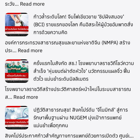
ระวัง…
Read more
ก้าวล้ำระดับโลก! จีนไฟเขียวขาย ‘ชิปฝังสมอง’
(BCI) รายแรกของโลก คืนอิสระให้ผู้ป่วยอัมพาตสั่ง
การด้วยความคิด
องค์การกระทรวงสาธารณสุขและยาแห่งชาติจีน (NMPA) สร้าง
ประ…
Read more
ครั้งแรกในสังกัด สธ.! โรงพยาบาลราชวิถีโชว์ความ
สำเร็จ ‘หุ่นยนต์ผ่าตัดหัวใจ’ นวัตกรรมแผลจิ๋ว ฟื้น
ตัวไว แม่นยำระดับมิลลิเมตร
โรงพยาบาลราชวิถีสร้างประวัติศาสตร์หน้าใหม่ในระบบสาธารณ
ส…
Read more
ปฏิวัติสาธารณสุข! สิงคโปร์ดัน ‘จีโนมิกส์’ สู่การ
รักษาพื้นฐานผ่าน NUGEM มุ่งเป้าการแพทย์
แม่นยำเพื่อทุกคน
สิงคโปร์ประกาศก้าวสำคัญทางการแพทย์ด้วยการเปิดตัว ศูนย์เ…