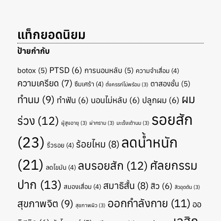
แท็กยอดนิยม
ป้ายกำกับ
PTSD
(6)
botox
(5)
การนอนหลับ
(5)
ความจำเสื่อม
(4)
ความเครียด
(7)
ตาสองชั้น
(5)
ซึมเศร้า
(4)
ตั้งครรภ์ไม่พร้อม
(3)
ผม
ทำนม
(9)
ทำฟัน
(6)
นอนไม่หลับ
(6)
ปลูกผม
(6)
รอยสัก
ร่วง
(12)
ผู้สูงอายุ
(3)
ผ่ากราม
(3)
มะเร็งเต้านม
(3)
(23)
ลดน้ำหนัก
ร้อยไหม
(8)
ริ้วรอย
(4)
(21)
ศัลยกรรม
ลบรอยสัก
(12)
ลดไขมัน
(4)
ปาก
(13)
สมาธิสั้น
(8)
สิว
(6)
สมองเสื่อม
(4)
สิวอุดตัน
(3)
ออกกำลังกาย
(11)
สุขภาพจิต
(9)
ออ
สุขภาพผิว
(3)
เลสิก