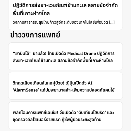
ปฏิวัติการส่งยา-เวชภัณฑ์ข้ามทะเล สลายข้อจำกัด
พื้นที่เกาะห่างไกล
วงการสาธารณสุขไทยก้าวสู่อีกระดับของเทคโนโลยีเพื่อชีวิต […]
ข่าววงการแพทย์
“ยาบินได้” มาแล้ว! ไทยเปิดตัว Medical Drone ปฏิวัติการ
ส่งยา-เวชภัณฑ์ข้ามทะเล สลายข้อจำกัดพื้นที่เกาะห่างไกล
วิกฤตเสียงเตือนล้นหอผู้ป่วย! ญี่ปุ่นเปิดตัว AI
‘AlarmSense’ แก้ปมพยาบาลล้า-เพิ่มความปลอดภัยคนไข้
พลิกโฉมการแพทย์เอเชีย! จีนเปิดตัว ‘ตับเทียมไฮบริด’ และ
ชุดตรวจอัลไซเมอร์รายแรก กู้ชีพผู้ป่วยระยะสุดท้าย