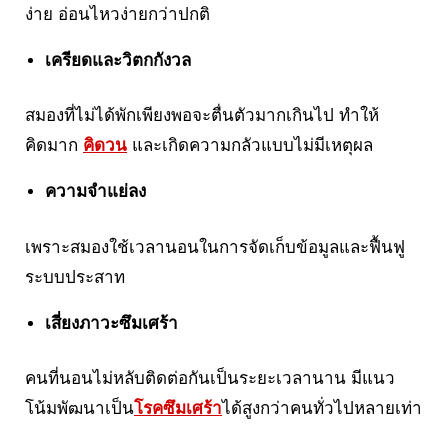
ง่าย อ่อนไหวง่ายกว่าปกติ
เครียดและวิตกกังวล
สมองที่ไม่ได้พักเพียงพอจะตื่นตัวมากเกินไป ทำให้
คิดมาก
คิดวน
และเกิดความกลัวแบบไม่มีเหตุผล
ความจำแย่ลง
เพราะสมองใช้เวลานอนในการจัดเก็บข้อมูลและฟื้นฟู
ระบบประสาท
เสี่ยงภาวะซึมเศร้า
คนที่นอนไม่หลับติดต่อกันเป็นระยะเวลานาน มีแนว
โน้มพัฒนาเป็น
โรคซึมเศร้า
ได้สูงกว่าคนทั่วไปหลายเท่า