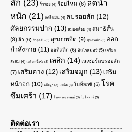
สัก
(23)
ลดน้ำ
ร้อยไหม
(8)
ริ้วรอย
(4)
หนัก
(21)
ลบรอยสัก
(12)
ลดไขมัน
(4)
ศัลยกรรมปาก
(13)
สมาธิสั้น
สมองเสื่อม
(4)
ออก
สุขภาพจิต
(9)
(8)
สิว
(6)
สิวอุดตัน
(3)
สุขภาพผิว
(3)
กำลังกาย
(11)
ออทิสติก
(6)
อัลไซเมอร์
(5)
เครียด
เลสิก
(14)
เลเซอร์ลบรอยสัก
สะสม
(4)
เครียดเรื้อรัง
(3)
เสริมจมูก
(13)
เสริมคาง
(12)
เสริม
(7)
โรค
หน้าอก
(10)
โบท็อกซ์
(6)
แก้จมูก
(3)
แพนิค
(3)
ซึมเศร้า
(17)
โรคทางอารมณ์
(3)
ไบโพลาร์
(3)
ติดต่อเรา