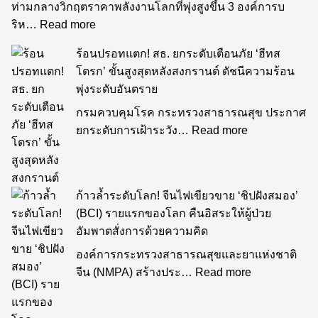
ท่ามกลางวิกฤตราคาพลังงานโลกที่พุ่งสูงขึ้น 3 องค์การบ
ริห…
Read more
ร้อนปรอทแตก! สธ. ยกระดับเตือนภัย ‘ฮีทส
โตรก’ ขั้นสูงสุดหลังสงกรานต์ ดัชนีความร้อน
พุ่งระดับอันตราย
กรมควบคุมโรค กระทรวงสาธารณสุข ประกาศ
ยกระดับการเฝ้าระวัง…
Read more
ก้าวล้ำระดับโลก! จีนไฟเขียวขาย ‘ชิปฝังสมอง’
(BCI) รายแรกของโลก คืนอิสระให้ผู้ป่วย
อัมพาตสั่งการด้วยความคิด
องค์การกระทรวงสาธารณสุขและยาแห่งชาติ
จีน (NMPA) สร้างประ…
Read more