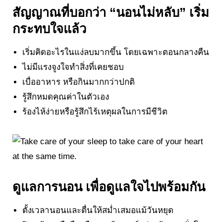
สัญญาณที่บอกว่า “นอนไม่หลับ” เริ่ม
กระทบใจแล้ว
เริ่มคิดอะไรในแง่ลบมากขึ้น โดยเฉพาะตอนกลางคืน
ไม่มีแรงจูงใจทำสิ่งที่เคยชอบ
เบื่ออาหาร หรือกินมากกว่าปกติ
รู้สึกหมดคุณค่าในตัวเอง
ร้องไห้ง่ายหรือรู้สึกไร้เหตุผลในการมีชีวิต
ดูแลการนอน เพื่อดูแลใจไปพร้อมกัน
ตั้งเวลานอนและตื่นให้สม่ำเสมอแม้วันหยุด