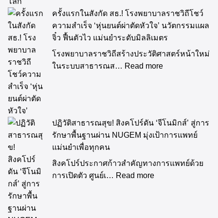
ครั้งแรกในสังกัด สธ.! โรงพยาบาลราชวิถีโชว์
ความสำเร็จ ‘หุ่นยนต์ผ่าตัดหัวใจ’ นวัตกรรมแผล
จิ๋ว ฟื้นตัวไว แม่นยำระดับมิลลิเมตร
โรงพยาบาลราชวิถีสร้างประวัติศาสตร์หน้าใหม่
ในระบบสาธารณส…
Read more
ปฏิวัติสาธารณสุข! สิงคโปร์ดัน ‘จีโนมิกส์’ สู่การ
รักษาพื้นฐานผ่าน NUGEM มุ่งเป้าการแพทย์
แม่นยำเพื่อทุกคน
สิงคโปร์ประกาศก้าวสำคัญทางการแพทย์ด้วย
การเปิดตัว ศูนย์เ…
Read more