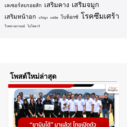
เสริมจมูก
เสริมคาง
เลเซอร์ลบรอยสัก
โรคซึมเศร้า
เสริมหน้าอก
โบท็อกซ์
แก้จมูก
แพนิค
โรคทางอารมณ์
ไบโพลาร์
โพสต์ใหม่ล่าสุด