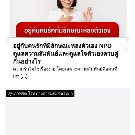
อยู่กับคนรักที่มีลักษณะหลงตัวเอง NPD
ดูแลความสัมพันธ์และดูแลใจตัวเองควบคู่
กันอย่างไร
ความรักไม่ใช่เรื่องง่าย โดยเฉพาะความสัมพันธ์คือคนที่
เรา […]
สุขภาพจิต โรคทางอารมณ์ จิตวิทยา