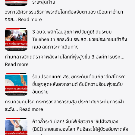
ระยะสุดท้าย
วงการวิศวกรรมชีวภาพระดับโลกต้องจับตามอง เมื่อมหาอำนา
จอย…
Read more
3 อบจ. พลิกโฉมสุขภาพปฐมภูมิ! ดันระบบ
Telehealth ยกระดับ รพ.สต. ช่วยประชาชนเข้าถึง
หมอ ลดภาระค่าเดินทาง
ท่ามกลางวิกฤตราคาพลังงานโลกที่พุ่งสูงขึ้น 3 องค์การบริห…
Read more
ร้อนปรอทแตก! สธ. ยกระดับเตือนภัย ‘ฮีทสโตรก’
ขั้นสูงสุดหลังสงกรานต์ ดัชนีความร้อนพุ่งระดับ
อันตราย
กรมควบคุมโรค กระทรวงสาธารณสุข ประกาศยกระดับการเฝ้า
ระวัง…
Read more
ก้าวล้ำระดับโลก! จีนไฟเขียวขาย ‘ชิปฝังสมอง’
(BCI) รายแรกของโลก คืนอิสระให้ผู้ป่วยอัมพาตสั่ง