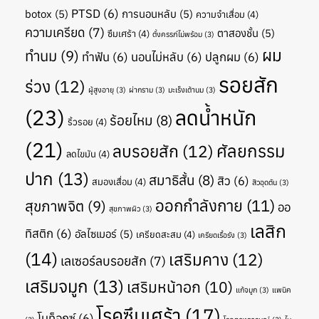
PTSD
(6)
botox
(5)
การนอนหลับ
(5)
ความจำเสื่อม
(4)
ความเครียด
(7)
ตาสองชั้น
(5)
ซึมเศร้า
(4)
ตั้งครรภ์ไม่พร้อม
(3)
ผม
ทำนม
(9)
ทำฟัน
(6)
นอนไม่หลับ
(6)
ปลูกผม
(6)
รอยสัก
ร่วง
(12)
ผู้สูงอายุ
(3)
ผ่ากราม
(3)
มะเร็งเต้านม
(3)
(23)
ลดน้ำหนัก
ร้อยไหม
(8)
ริ้วรอย
(4)
(21)
ศัลยกรรม
ลบรอยสัก
(12)
ลดไขมัน
(4)
ปาก
(13)
สมาธิสั้น
(8)
สิว
(6)
สมองเสื่อม
(4)
สิวอุดตัน
(3)
ออกกำลังกาย
(11)
สุขภาพจิต
(9)
ออ
สุขภาพผิว
(3)
เลสิก
ทิสติก
(6)
อัลไซเมอร์
(5)
เครียดสะสม
(4)
เครียดเรื้อรัง
(3)
(14)
เสริมคาง
(12)
เลเซอร์ลบรอยสัก
(7)
เสริมจมูก
(13)
เสริมหน้าอก
(10)
แก้จมูก
(3)
แพนิค
โรคซึมเศร้า
(17)
โบท็อกซ์
(6)