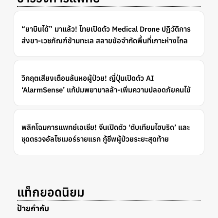
“ยาบินได้” มาแล้ว! ไทยเปิดตัว Medical Drone ปฏิวัติการ
ส่งยา-เวชภัณฑ์ข้ามทะเล สลายข้อจำกัดพื้นที่เกาะห่างไกล
วิกฤตเสียงเตือนล้นหอผู้ป่วย! ญี่ปุ่นเปิดตัว AI
‘AlarmSense’ แก้ปมพยาบาลล้า-เพิ่มความปลอดภัยคนไข้
พลิกโฉมการแพทย์เอเชีย! จีนเปิดตัว ‘ตับเทียมไฮบริด’ และ
ชุดตรวจอัลไซเมอร์รายแรก กู้ชีพผู้ป่วยระยะสุดท้าย
แท็กยอดนิยม
ป้ายกำกับ