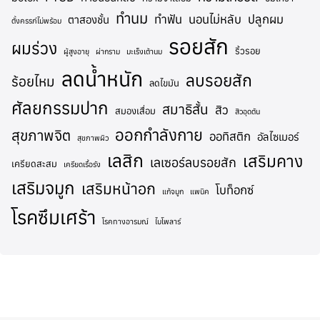
ทำนม
ทำฟัน
นอนไม่หลับ
ปลูกผม
ตาสองชั้น
ตั้งครรภ์ไม่พร้อม
รอยสัก
ผมร่วง
ริ้วรอย
ผู้สูงอายุ
ผ่ากราม
มะเร็งเต้านม
ลดน้ำหนัก
ลบรอยสัก
ร้อยไหม
ลดไขมัน
ศัลยกรรมปาก
สมาธิสั้น
สิว
สมองเสื่อม
สิวอุดตัน
ออกกำลังกาย
สุขภาพจิต
ออทิสติก
อัลไซเมอร์
สุขภาพผิว
เลสิก
เสริมคาง
เลเซอร์ลบรอยสัก
เครียดสะสม
เครียดเรื้อรัง
เสริมจมูก
เสริมหน้าอก
โบท็อกซ์
แก้จมูก
แพนิค
โรคซึมเศร้า
โรคทางอารมณ์
ไบโพลาร์