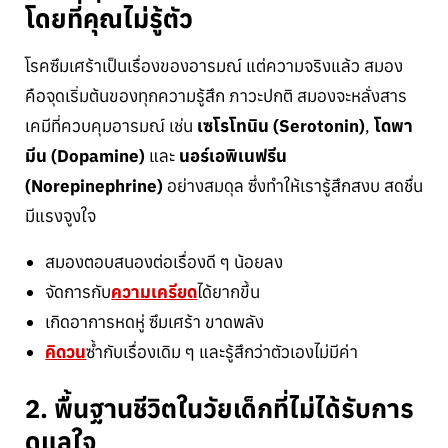
โดยที่คุณไม่รู้ตัว
โรคซึมเศร้าเป็นเรื่องของอารมณ์ แต่ความจริงแล้ว สมอง
คือจุดเริ่มต้นของทุกความรู้สึก ภาวะปกติ สมองจะหลั่งสาร
เคมีที่ควบคุมอารมณ์ เช่น
เซโรโทนิน (Serotonin)
,
โดพา
มีน (Dopamine)
และ
นอร์เอพิเนฟรีน
(Norepinephrine)
อย่างสมดุล ซึ่งทำให้เรารู้สึกสงบ สดชื่น
มีแรงจูงใจ
สมองตอบสนองต่อเรื่องดี ๆ น้อยลง
จัดการกับ
ความเครียด
ได้ยากขึ้น
เกิดอาการหดหู่ ซึมเศร้า ขาดพลัง
คิดวน
ซ้ำกับเรื่องเดิม ๆ และรู้สึกว่าตัวเองไม่มีค่า
2. พื้นฐานชีวิตในวัยเด็กที่ไม่ได้รับการ
ดูแลใจ