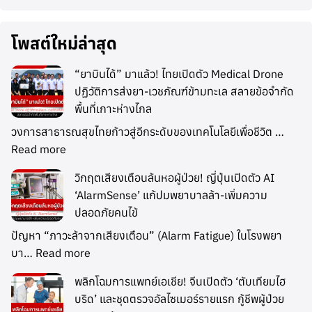
โพสต์ใหม่ล่าสุด
“ยาบินได้” มาแล้ว! ไทยเปิดตัว Medical Drone
ปฏิวัติการส่งยา-เวชภัณฑ์ข้ามทะเล สลายข้อจำกัด
พื้นที่เกาะห่างไกล
วงการสาธารณสุขไทยก้าวสู่อีกระดับของเทคโนโลยีเพื่อชีวิต …
Read more
วิกฤตเสียงเตือนล้นหอผู้ป่วย! ญี่ปุ่นเปิดตัว AI
‘AlarmSense’ แก้ปมพยาบาลล้า-เพิ่มความ
ปลอดภัยคนไข้
ปัญหา “ภาวะล้าจากเสียงเตือน” (Alarm Fatigue) ในโรงพยา
บา…
Read more
พลิกโฉมการแพทย์เอเชีย! จีนเปิดตัว ‘ตับเทียมไฮ
บริด’ และชุดตรวจอัลไซเมอร์รายแรก กู้ชีพผู้ป่วย