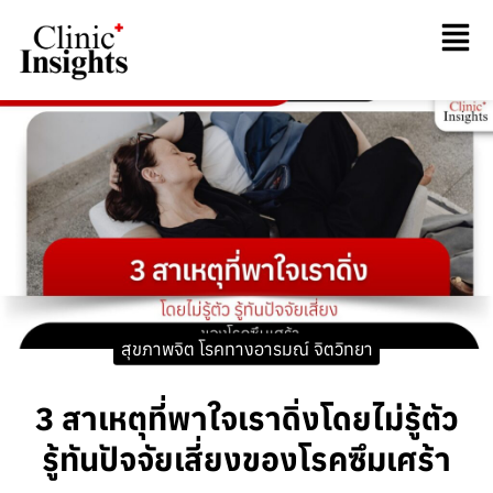
สุขภาพจิต โรคทางอารมณ์ จิตวิทยา
3 สาเหตุที่พาใจเราดิ่งโดยไม่รู้ตัว
รู้ทันปัจจัยเสี่ยงของโรคซึมเศร้า