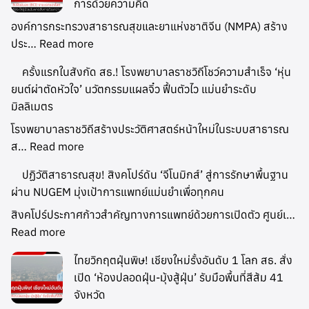
การด้วยความคิด
องค์การกระทรวงสาธารณสุขและยาแห่งชาติจีน (NMPA) สร้าง
ประ…
Read more
ครั้งแรกในสังกัด สธ.! โรงพยาบาลราชวิถีโชว์ความ
สำเร็จ ‘หุ่นยนต์ผ่าตัดหัวใจ’ นวัตกรรมแผลจิ๋ว ฟื้น
ตัวไว แม่นยำระดับมิลลิเมตร
โรงพยาบาลราชวิถีสร้างประวัติศาสตร์หน้าใหม่ในระบบสาธารณ
ส…
Read more
ปฏิวัติสาธารณสุข! สิงคโปร์ดัน ‘จีโนมิกส์’ สู่การรักษาพื้นฐาน
ผ่าน NUGEM มุ่งเป้าการแพทย์แม่นยำเพื่อทุกคน
สิงคโปร์ประกาศก้าวสำคัญทางการแพทย์ด้วยการเปิดตัว ศูนย์เ…
Read more
ไทยวิกฤตฝุ่นพิษ! เชียงใหม่รั้งอันดับ 1 โลก สธ. สั่ง
เปิด ‘ห้องปลอดฝุ่น-มุ้งสู้ฝุ่น’ รับมือพื้นที่สีส้ม 41
จังหวัด