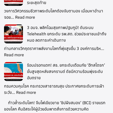
ระยะสุดท้าย
วงการวิศวกรรมชีวภาพระดับโลกต้องจับตามอง เมื่อมหาอำนา
จอย…
Read more
3 อบจ. พลิกโฉมสุขภาพปฐมภูมิ! ดันระบบ
Telehealth ยกระดับ รพ.สต. ช่วยประชาชนเข้าถึง
หมอ ลดภาระค่าเดินทาง
ท่ามกลางวิกฤตราคาพลังงานโลกที่พุ่งสูงขึ้น 3 องค์การบริห…
Read more
ร้อนปรอทแตก! สธ. ยกระดับเตือนภัย ‘ฮีทสโตรก’
ขั้นสูงสุดหลังสงกรานต์ ดัชนีความร้อนพุ่งระดับ
อันตราย
กรมควบคุมโรค กระทรวงสาธารณสุข ประกาศยกระดับการเฝ้า
ระวัง…
Read more
ก้าวล้ำระดับโลก! จีนไฟเขียวขาย ‘ชิปฝังสมอง’ (BCI) รายแรก
ของโลก คืนอิสระให้ผู้ป่วยอัมพาตสั่งการด้วยความคิด