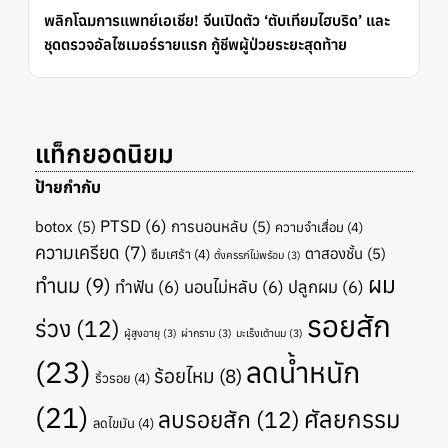
พลิกโฉมการแพทย์เอเชีย! จีนเปิดตัว ‘ตับเทียมไฮบริด’ และ
ชุดตรวจอัลไซเมอร์รายแรก กู้ชีพผู้ป่วยระยะสุดท้าย
แท็กยอดนิยม
ป้ายกำกับ
PTSD
(6)
botox
(5)
การนอนหลับ
(5)
ความจำเสื่อม
(4)
ความเครียด
(7)
ตาสองชั้น
(5)
ซึมเศร้า
(4)
ตั้งครรภ์ไม่พร้อม
(3)
ผม
ทำนม
(9)
ทำฟัน
(6)
นอนไม่หลับ
(6)
ปลูกผม
(6)
รอยสัก
ร่วง
(12)
ผู้สูงอายุ
(3)
ผ่ากราม
(3)
มะเร็งเต้านม
(3)
(23)
ลดน้ำหนัก
ร้อยไหม
(8)
ริ้วรอย
(4)
(21)
ศัลยกรรม
ลบรอยสัก
(12)
ลดไขมัน
(4)