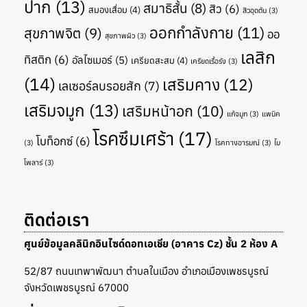
ปาก
(13)
สมาธิสั้น
(8)
สิว
(6)
สมองเสื่อม
(4)
สิวอุดตัน
(3)
ออกกำลังกาย
(11)
สุขภาพจิต
(9)
ออ
สุขภาพผิว
(3)
เลสิก
ทิสติก
(6)
อัลไซเมอร์
(5)
เครียดสะสม
(4)
เครียดเรื้อรัง
(3)
(14)
เสริมคาง
(12)
เลเซอร์ลบรอยสัก
(7)
เสริมจมูก
(13)
เสริมหน้าอก
(10)
แก้จมูก
(3)
แพนิค
โรคซึมเศร้า
(17)
โบท็อกซ์
(6)
(3)
โรคทางอารมณ์
(3)
ไบ
โพลาร์
(3)
ติดต่อเรา
ศูนย์ข้อมูลคลินิกอินไซด์ดอทเอเชีย (อาคาร Cz) ชั้น 2 ห้อง A
52/87 ถนนเทพาพัฒนา ตำบลในเมือง อำเภอเมืองเพชรบูรณ์
จังหวัดเพชรบูรณ์ 67000