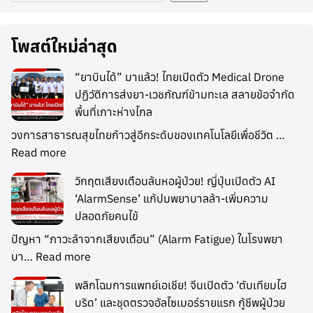
โพสต์ใหม่ล่าสุด
“ยาบินได้” มาแล้ว! ไทยเปิดตัว Medical Drone
ปฏิวัติการส่งยา-เวชภัณฑ์ข้ามทะเล สลายข้อจำกัด
พื้นที่เกาะห่างไกล
วงการสาธารณสุขไทยก้าวสู่อีกระดับของเทคโนโลยีเพื่อชีวิต …
Read more
วิกฤตเสียงเตือนล้นหอผู้ป่วย! ญี่ปุ่นเปิดตัว AI
‘AlarmSense’ แก้ปมพยาบาลล้า-เพิ่มความ
ปลอดภัยคนไข้
ปัญหา “ภาวะล้าจากเสียงเตือน” (Alarm Fatigue) ในโรงพยา
บา…
Read more
พลิกโฉมการแพทย์เอเชีย! จีนเปิดตัว ‘ตับเทียมไฮ
บริด’ และชุดตรวจอัลไซเมอร์รายแรก กู้ชีพผู้ป่วย