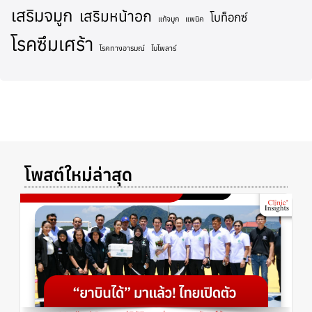
เสริมจมูก
เสริมหน้าอก
โบท็อกซ์
แก้จมูก
แพนิค
โรคซึมเศร้า
โรคทางอารมณ์
ไบโพลาร์
โพสต์ใหม่ล่าสุด