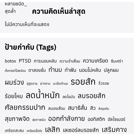
ความคิดเห็นล่าสุด
ไม่มีความเห็นที่จะแสดง
ป้ายกำกับ (Tags)
ความเครียด
PTSD
botox
การนอนหลับ
ความจำเสื่อม
ซึมเศร้า
ทำนม
ทำฟัน
นอนไม่หลับ
ปลูกผม
ตาสองชั้น
ตั้งครรภ์ไม่พร้อม
รอยสัก
ผมร่วง
ริ้วรอย
ผู้สูงอายุ
ผ่ากราม
มะเร็งเต้านม
ลดน้ำหนัก
ลบรอยสัก
ร้อยไหม
ลดไขมัน
ศัลยกรรมปาก
สมาธิสั้น
สิว
สมองเสื่อม
สิวอุดตัน
ออกกำลังกาย
สุขภาพจิต
ออทิสติก
อัลไซเมอร์
สุขภาพผิว
เลสิก
เสริมคาง
เลเซอร์ลบรอยสัก
เครียดสะสม
เครียดเรื้อรัง