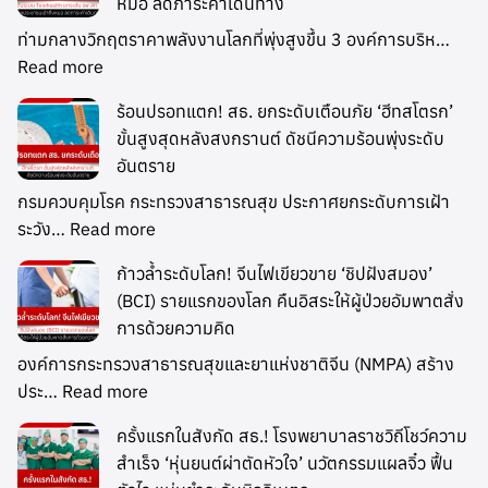
หมอ ลดภาระค่าเดินทาง
ท่ามกลางวิกฤตราคาพลังงานโลกที่พุ่งสูงขึ้น 3 องค์การบริห…
Read more
ร้อนปรอทแตก! สธ. ยกระดับเตือนภัย ‘ฮีทสโตรก’
ขั้นสูงสุดหลังสงกรานต์ ดัชนีความร้อนพุ่งระดับ
อันตราย
กรมควบคุมโรค กระทรวงสาธารณสุข ประกาศยกระดับการเฝ้า
ระวัง…
Read more
ก้าวล้ำระดับโลก! จีนไฟเขียวขาย ‘ชิปฝังสมอง’
(BCI) รายแรกของโลก คืนอิสระให้ผู้ป่วยอัมพาตสั่ง
การด้วยความคิด
องค์การกระทรวงสาธารณสุขและยาแห่งชาติจีน (NMPA) สร้าง
ประ…
Read more
ครั้งแรกในสังกัด สธ.! โรงพยาบาลราชวิถีโชว์ความ
สำเร็จ ‘หุ่นยนต์ผ่าตัดหัวใจ’ นวัตกรรมแผลจิ๋ว ฟื้น