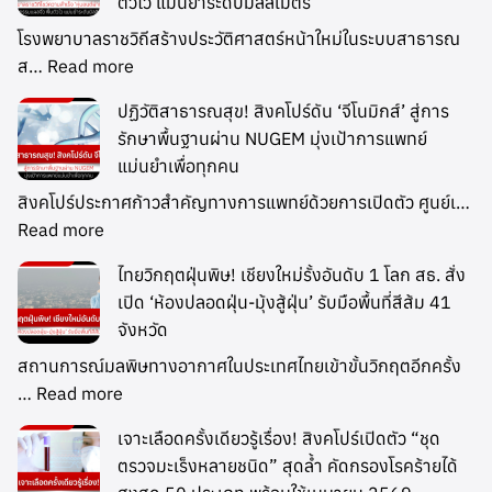
ตัวไว แม่นยำระดับมิลลิเมตร
โรงพยาบาลราชวิถีสร้างประวัติศาสตร์หน้าใหม่ในระบบสาธารณ
ส…
Read more
ปฏิวัติสาธารณสุข! สิงคโปร์ดัน ‘จีโนมิกส์’ สู่การ
รักษาพื้นฐานผ่าน NUGEM มุ่งเป้าการแพทย์
แม่นยำเพื่อทุกคน
สิงคโปร์ประกาศก้าวสำคัญทางการแพทย์ด้วยการเปิดตัว ศูนย์เ…
Read more
ไทยวิกฤตฝุ่นพิษ! เชียงใหม่รั้งอันดับ 1 โลก สธ. สั่ง
เปิด ‘ห้องปลอดฝุ่น-มุ้งสู้ฝุ่น’ รับมือพื้นที่สีส้ม 41
จังหวัด
สถานการณ์มลพิษทางอากาศในประเทศไทยเข้าขั้นวิกฤตอีกครั้ง
…
Read more
เจาะเลือดครั้งเดียวรู้เรื่อง! สิงคโปร์เปิดตัว “ชุด
ตรวจมะเร็งหลายชนิด” สุดล้ำ คัดกรองโรคร้ายได้