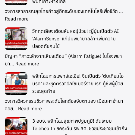
พื้นที่เกาะห่างไกล
วงการสาธารณสุขไทยก้าวสู่อีกระดับของเทคโนโลยีเพื่อชีวิต …
Read more
วิกฤตเสียงเตือนล้นหอผู้ป่วย! ญี่ปุ่นเปิดตัว AI
‘AlarmSense’ แก้ปมพยาบาลล้า-เพิ่มความ
ปลอดภัยคนไข้
ปัญหา “ภาวะล้าจากเสียงเตือน” (Alarm Fatigue) ในโรงพยา
บา…
Read more
พลิกโฉมการแพทย์เอเชีย! จีนเปิดตัว ‘ตับเทียมไฮ
บริด’ และชุดตรวจอัลไซเมอร์รายแรก กู้ชีพผู้ป่วย
ระยะสุดท้าย
วงการวิศวกรรมชีวภาพระดับโลกต้องจับตามอง เมื่อมหาอำนา
จอย…
Read more
3 อบจ. พลิกโฉมสุขภาพปฐมภูมิ! ดันระบบ
Telehealth ยกระดับ รพ.สต. ช่วยประชาชนเข้าถึง