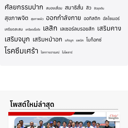
ศัลยกรรมปาก
สมาธิสั้น
สิว
สมองเสื่อม
สิวอุดตัน
ออกกำลังกาย
สุขภาพจิต
ออทิสติก
อัลไซเมอร์
สุขภาพผิว
เลสิก
เสริมคาง
เลเซอร์ลบรอยสัก
เครียดสะสม
เครียดเรื้อรัง
เสริมจมูก
เสริมหน้าอก
โบท็อกซ์
แก้จมูก
แพนิค
โรคซึมเศร้า
โรคทางอารมณ์
ไบโพลาร์
โพสต์ใหม่ล่าสุด