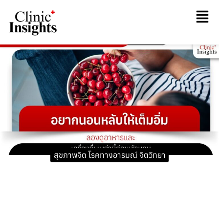
สุขภาพจิต โรคทางอารมณ์ จิตวิทยา