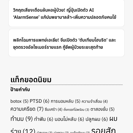
วิกฤตเสียงเตือนล้นหอผู้ป่วย! ญี่ปุ่นเปิดตัว AI
‘AlarmSense’ แก้ปมพยาบาลล้า-เพิ่มความปลอดภัยคนไข้
พลิกโฉมการแพทย์เอเชีย! จีนเปิดตัว ‘ตับเทียมไฮบริด’ และ
ชุดตรวจอัลไซเมอร์รายแรก กู้ชีพผู้ป่วยระยะสุดท้าย
แท็กยอดนิยม
ป้ายกำกับ
PTSD
(6)
botox
(5)
การนอนหลับ
(5)
ความจำเสื่อม
(4)
ความเครียด
(7)
ตาสองชั้น
(5)
ซึมเศร้า
(4)
ตั้งครรภ์ไม่พร้อม
(3)
ผม
ทำนม
(9)
ทำฟัน
(6)
นอนไม่หลับ
(6)
ปลูกผม
(6)
รอยสัก
ร่วง
(12)
ผู้สูงอายุ
(3)
ผ่ากราม
(3)
มะเร็งเต้านม
(3)