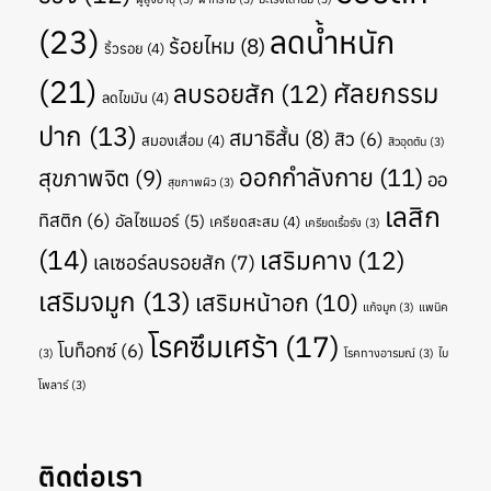
(23)
ลดน้ำหนัก
ร้อยไหม
(8)
ริ้วรอย
(4)
(21)
ศัลยกรรม
ลบรอยสัก
(12)
ลดไขมัน
(4)
ปาก
(13)
สมาธิสั้น
(8)
สิว
(6)
สมองเสื่อม
(4)
สิวอุดตัน
(3)
ออกกำลังกาย
(11)
สุขภาพจิต
(9)
ออ
สุขภาพผิว
(3)
เลสิก
ทิสติก
(6)
อัลไซเมอร์
(5)
เครียดสะสม
(4)
เครียดเรื้อรัง
(3)
(14)
เสริมคาง
(12)
เลเซอร์ลบรอยสัก
(7)
เสริมจมูก
(13)
เสริมหน้าอก
(10)
แก้จมูก
(3)
แพนิค
โรคซึมเศร้า
(17)
โบท็อกซ์
(6)
(3)
โรคทางอารมณ์
(3)
ไบ
โพลาร์
(3)
ติดต่อเรา