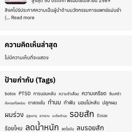
สูงสุด 50 ประเภท พร้อมใช้เมษายน 2569
สิงคโปร์ประกาศความเป็นผู้นำด้านนวัตกรรมการแพทย์แม่นยำ
(…
Read more
ความคิดเห็นล่าสุด
ไม่มีความเห็นที่จะแสดง
ป้ายกำกับ (Tags)
ความเครียด
PTSD
botox
การนอนหลับ
ความจำเสื่อม
ซึมเศร้า
ทำนม
ทำฟัน
นอนไม่หลับ
ปลูกผม
ตาสองชั้น
ตั้งครรภ์ไม่พร้อม
รอยสัก
ผมร่วง
ริ้วรอย
ผู้สูงอายุ
ผ่ากราม
มะเร็งเต้านม
ลดน้ำหนัก
ลบรอยสัก
ร้อยไหม
ลดไขมัน