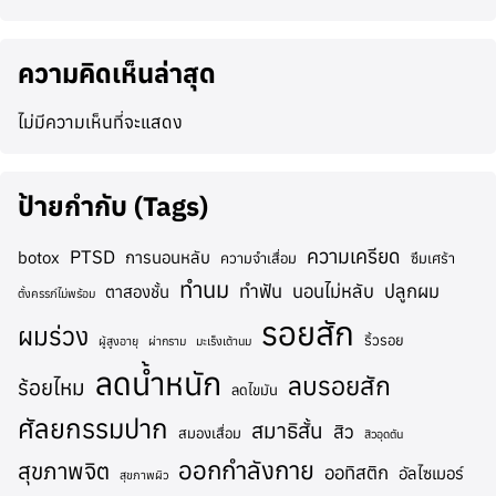
ความคิดเห็นล่าสุด
ไม่มีความเห็นที่จะแสดง
ป้ายกำกับ (Tags)
ความเครียด
PTSD
botox
การนอนหลับ
ความจำเสื่อม
ซึมเศร้า
ทำนม
ทำฟัน
นอนไม่หลับ
ปลูกผม
ตาสองชั้น
ตั้งครรภ์ไม่พร้อม
รอยสัก
ผมร่วง
ริ้วรอย
ผู้สูงอายุ
ผ่ากราม
มะเร็งเต้านม
ลดน้ำหนัก
ลบรอยสัก
ร้อยไหม
ลดไขมัน
ศัลยกรรมปาก
สมาธิสั้น
สิว
สมองเสื่อม
สิวอุดตัน
ออกกำลังกาย
สุขภาพจิต
ออทิสติก
อัลไซเมอร์
สุขภาพผิว