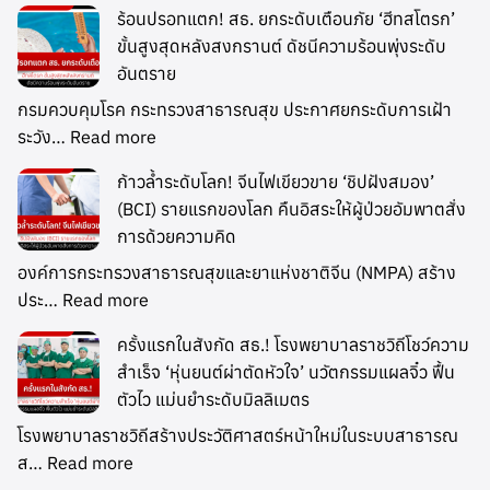
ร้อนปรอทแตก! สธ. ยกระดับเตือนภัย ‘ฮีทสโตรก’
ขั้นสูงสุดหลังสงกรานต์ ดัชนีความร้อนพุ่งระดับ
อันตราย
กรมควบคุมโรค กระทรวงสาธารณสุข ประกาศยกระดับการเฝ้า
ระวัง…
Read more
ก้าวล้ำระดับโลก! จีนไฟเขียวขาย ‘ชิปฝังสมอง’
(BCI) รายแรกของโลก คืนอิสระให้ผู้ป่วยอัมพาตสั่ง
การด้วยความคิด
องค์การกระทรวงสาธารณสุขและยาแห่งชาติจีน (NMPA) สร้าง
ประ…
Read more
ครั้งแรกในสังกัด สธ.! โรงพยาบาลราชวิถีโชว์ความ
สำเร็จ ‘หุ่นยนต์ผ่าตัดหัวใจ’ นวัตกรรมแผลจิ๋ว ฟื้น
ตัวไว แม่นยำระดับมิลลิเมตร
โรงพยาบาลราชวิถีสร้างประวัติศาสตร์หน้าใหม่ในระบบสาธารณ
ส…
Read more