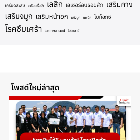
เลสิก
เสริมคาง
เลเซอร์ลบรอยสัก
เครียดสะสม
เครียดเรื้อรัง
เสริมจมูก
เสริมหน้าอก
โบท็อกซ์
แก้จมูก
แพนิค
โรคซึมเศร้า
โรคทางอารมณ์
ไบโพลาร์
โพสต์ใหม่ล่าสุด