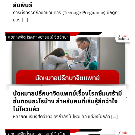
สัมพันธ์
การตั้งครรภ์ก่อนวัยอันควร (Teenage Pregnancy) มักถูก
มอง […]
สุขภาพจิต โรคทางอารมณ์ จิตวิทยา
นัดหมายปรึกษาจิตแพทย์เรื่องโรคซึมเศร้ามี
ขั้นตอนอะไรบ้าง สำหรับคนที่เริ่มรู้สึกว่าใจ
ไม่ไหวแล้ว
หลายคนเริ่มรู้สึกว่าตัวเองกำลังไม่ไหวแล้ว แต่ยังไม่กล้า […]
สุขภาพจิต โรคทางอารมณ์ จิตวิทยา