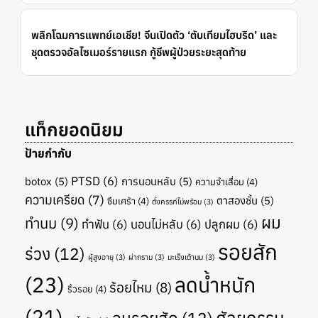
พลิกโฉมการแพทย์เอเชีย! จีนเปิดตัว ‘ตับเทียมไฮบริด’ และ
ชุดตรวจอัลไซเมอร์รายแรก กู้ชีพผู้ป่วยระยะสุดท้าย
แท็กยอดนิยม
ป้ายกำกับ
PTSD
(6)
botox
(5)
การนอนหลับ
(5)
ความจำเสื่อม
(4)
ความเครียด
(7)
ตาสองชั้น
(5)
ซึมเศร้า
(4)
ตั้งครรภ์ไม่พร้อม
(3)
ผม
ทำนม
(9)
ทำฟัน
(6)
นอนไม่หลับ
(6)
ปลูกผม
(6)
รอยสัก
ร่วง
(12)
ผู้สูงอายุ
(3)
ผ่ากราม
(3)
มะเร็งเต้านม
(3)
(23)
ลดน้ำหนัก
ร้อยไหม
(8)
ริ้วรอย
(4)
(21)