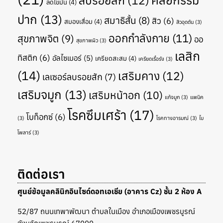
ศัลยกรรม
ลบรอยสัก
(12)
ลดไขมัน
(4)
ปาก
(13)
สมาธิสั้น
(8)
สิว
(6)
สมองเสื่อม
(4)
สิวอุดตัน
(3)
ออกกำลังกาย
(11)
สุขภาพจิต
(9)
ออ
สุขภาพผิว
(3)
เลสิก
ทิสติก
(6)
อัลไซเมอร์
(5)
เครียดสะสม
(4)
เครียดเรื้อรัง
(3)
(14)
เสริมคาง
(12)
เลเซอร์ลบรอยสัก
(7)
เสริมจมูก
(13)
เสริมหน้าอก
(10)
แก้จมูก
(3)
แพนิค
โรคซึมเศร้า
(17)
โบท็อกซ์
(6)
(3)
โรคทางอารมณ์
(3)
ไบ
โพลาร์
(3)
ติดต่อเรา
ศูนย์ข้อมูลคลินิกอินไซด์ดอทเอเชีย (อาคาร Cz) ชั้น 2 ห้อง A
52/87 ถนนเทพาพัฒนา ตำบลในเมือง อำเภอเมืองเพชรบูรณ์