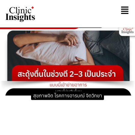
สุขภาพจิต โรคทางอารมณ์ จิตวิทยา