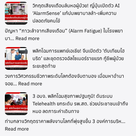
วิกฤตเสียงเตือนล้นหอผู้ป่วย! ญี่ปุ่นเปิดตัว AI
‘AlarmSense’ แก้ปมพยาบาลล้า-เพิ่มความ
ปลอดภัยคนไข้
ปัญหา “ภาวะล้าจากเสียงเตือน” (Alarm Fatigue) ในโรงพยา
บา…
Read more
พลิกโฉมการแพทย์เอเชีย! จีนเปิดตัว ‘ตับเทียมไฮ
บริด’ และชุดตรวจอัลไซเมอร์รายแรก กู้ชีพผู้ป่วย
ระยะสุดท้าย
วงการวิศวกรรมชีวภาพระดับโลกต้องจับตามอง เมื่อมหาอำนา
จอย…
Read more
3 อบจ. พลิกโฉมสุขภาพปฐมภูมิ! ดันระบบ
Telehealth ยกระดับ รพ.สต. ช่วยประชาชนเข้าถึง
หมอ ลดภาระค่าเดินทาง
ท่ามกลางวิกฤตราคาพลังงานโลกที่พุ่งสูงขึ้น 3 องค์การบริห…
Read more