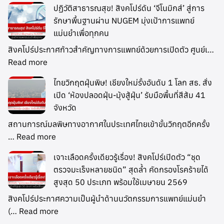
ปฏิวัติสาธารณสุข! สิงคโปร์ดัน ‘จีโนมิกส์’ สู่การ
รักษาพื้นฐานผ่าน NUGEM มุ่งเป้าการแพทย์
แม่นยำเพื่อทุกคน
สิงคโปร์ประกาศก้าวสำคัญทางการแพทย์ด้วยการเปิดตัว ศูนย์เ…
Read more
ไทยวิกฤตฝุ่นพิษ! เชียงใหม่รั้งอันดับ 1 โลก สธ. สั่ง
เปิด ‘ห้องปลอดฝุ่น-มุ้งสู้ฝุ่น’ รับมือพื้นที่สีส้ม 41
จังหวัด
สถานการณ์มลพิษทางอากาศในประเทศไทยเข้าขั้นวิกฤตอีกครั้ง
…
Read more
เจาะเลือดครั้งเดียวรู้เรื่อง! สิงคโปร์เปิดตัว “ชุด
ตรวจมะเร็งหลายชนิด” สุดล้ำ คัดกรองโรคร้ายได้
สูงสุด 50 ประเภท พร้อมใช้เมษายน 2569
สิงคโปร์ประกาศความเป็นผู้นำด้านนวัตกรรมการแพทย์แม่นยำ
(…
Read more