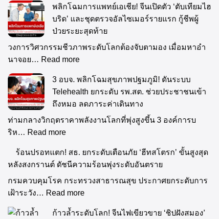
พลิกโฉมการแพทย์เอเชีย! จีนเปิดตัว ‘ตับเทียมไฮ
บริด’ และชุดตรวจอัลไซเมอร์รายแรก กู้ชีพผู้
ป่วยระยะสุดท้าย
วงการวิศวกรรมชีวภาพระดับโลกต้องจับตามอง เมื่อมหาอำ
นาจอย…
Read more
3 อบจ. พลิกโฉมสุขภาพปฐมภูมิ! ดันระบบ
Telehealth ยกระดับ รพ.สต. ช่วยประชาชนเข้า
ถึงหมอ ลดภาระค่าเดินทาง
ท่ามกลางวิกฤตราคาพลังงานโลกที่พุ่งสูงขึ้น 3 องค์การบ
ริห…
Read more
ร้อนปรอทแตก! สธ. ยกระดับเตือนภัย ‘ฮีทส
โตรก’ ขั้นสูงสุดหลังสงกรานต์ ดัชนีความร้อน
พุ่งระดับอันตราย
กรมควบคุมโรค กระทรวงสาธารณสุข ประกาศยกระดับการ
เฝ้าระวัง…
Read more