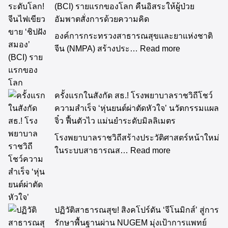
ก้าวล้ำระดับโลก! จีนไฟเขียวขาย ‘ชิปฝังสมอง’
(BCI) รายแรกของโลก คืนอิสระให้ผู้ป่วย
อัมพาตสั่งการด้วยความคิด
องค์การกระทรวงสาธารณสุขและยาแห่งชาติ
จีน (NMPA) สร้างประ…
Read more
ครั้งแรกในสังกัด สธ.! โรงพยาบาลราชวิถีโชว์
ความสำเร็จ ‘หุ่นยนต์ผ่าตัดหัวใจ’ นวัตกรรมแผล
จิ๋ว ฟื้นตัวไว แม่นยำระดับมิลลิเมตร
โรงพยาบาลราชวิถีสร้างประวัติศาสตร์หน้าใหม่
ในระบบสาธารณส…
Read more
ปฏิวัติสาธารณสุข! สิงคโปร์ดัน ‘จีโนมิกส์’ สู่การ