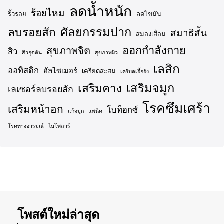
รอยสัก
ผมร่วง
ปลูกผม
ผู้สูงอายุ
ผ่ากราม
มะเร็งเต้านม
ลดน้ำหนัก
ร้อยไหม
ริ้วรอย
ลดไขมัน
ศัลยกรรมปาก
ลบรอยสัก
สมาธิสั้น
สมองเสื่อม
ออกกำลังกาย
สุขภาพจิต
สิว
สิวอุดตัน
สุขภาพผิว
เลสิก
ออทิสติก
อัลไซเมอร์
เครียดสะสม
เครียดเรื้อรัง
เสริมจมูก
เสริมคาง
เลเซอร์ลบรอยสัก
โรคซึมเศร้า
เสริมหน้าอก
โบท็อกซ์
แก้จมูก
แพนิค
โรคทางอารมณ์
ไบโพลาร์