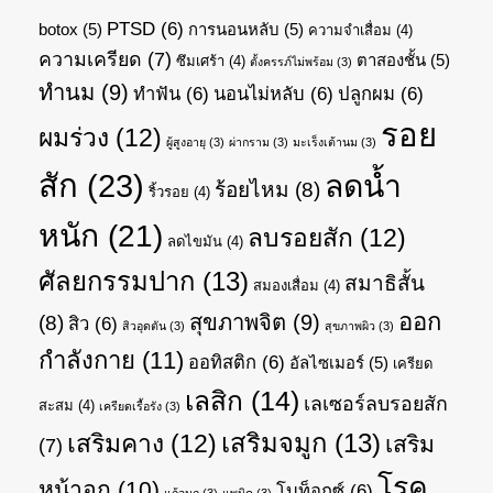
ป้ายกำกับ
PTSD
(6)
botox
(5)
การนอนหลับ
(5)
ความจำเสื่อม
(4)
ความเครียด
(7)
ตาสองชั้น
(5)
ซึมเศร้า
(4)
ตั้งครรภ์ไม่พร้อม
(3)
ทำนม
(9)
ทำฟัน
(6)
นอนไม่หลับ
(6)
ปลูกผม
(6)
รอย
ผมร่วง
(12)
ผู้สูงอายุ
(3)
ผ่ากราม
(3)
มะเร็งเต้านม
(3)
สัก
(23)
ลดน้ำ
ร้อยไหม
(8)
ริ้วรอย
(4)
หนัก
(21)
ลบรอยสัก
(12)
ลดไขมัน
(4)
ศัลยกรรมปาก
(13)
สมาธิสั้น
สมองเสื่อม
(4)
ออก
สุขภาพจิต
(9)
(8)
สิว
(6)
สิวอุดตัน
(3)
สุขภาพผิว
(3)
กำลังกาย
(11)
ออทิสติก
(6)
อัลไซเมอร์
(5)
เครียด
เลสิก
(14)
เลเซอร์ลบรอยสัก
สะสม
(4)
เครียดเรื้อรัง
(3)
เสริมจมูก
(13)
เสริมคาง
(12)
เสริม
(7)