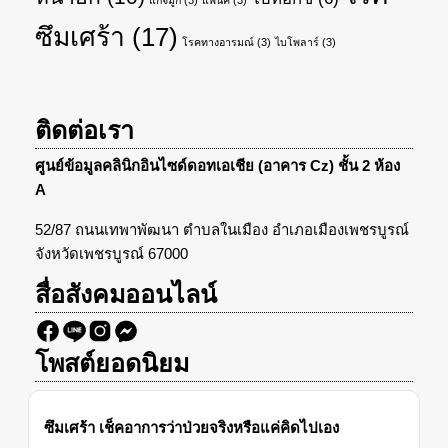
โรค
หน้าอก
(10)
โบท็อกซ์
(6)
แก้จมูก
(3)
แพนิค
(3)
ซึมเศร้า
(17)
โรคทางอารมณ์
(3)
ไบโพลาร์
(3)
ติดต่อเรา
ศูนย์ข้อมูลคลินิกอินไซด์ดอทเอเชีย (อาคาร Cz) ชั้น 2 ห้อง
A
52/87 ถนนเทพาพัฒนา ตำบลในเมือง อำเภอเมืองเพชรบูรณ์
จังหวัดเพชรบูรณ์ 67000
สื่อสังคมออนไลน์
โพสต์ยอดนิยม