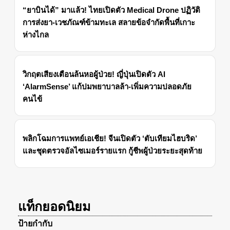
“ยาบินได้” มาแล้ว! ไทยเปิดตัว Medical Drone ปฏิวัติ
การส่งยา-เวชภัณฑ์ข้ามทะเล สลายข้อจำกัดพื้นที่เกาะ
ห่างไกล
วิกฤตเสียงเตือนล้นหอผู้ป่วย! ญี่ปุ่นเปิดตัว AI
‘AlarmSense’ แก้ปมพยาบาลล้า-เพิ่มความปลอดภัย
คนไข้
พลิกโฉมการแพทย์เอเชีย! จีนเปิดตัว ‘ตับเทียมไฮบริด’
และชุดตรวจอัลไซเมอร์รายแรก กู้ชีพผู้ป่วยระยะสุดท้าย
แท็กยอดนิยม