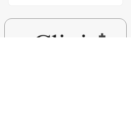
ClinicInsights.asia
ศูนย์กลางข้อมูลน่ารู้เกี่ยวกับสุขภาพ, โรค
ภัย, คลินิก, ยา และการสาธารณะสุขต่างๆ ทั้งในประเทศไทย
และทวีปเอเชีย ที่มุ่งสู่ความเป็นหนึ่งด้านข้อมูลบนโลกออนไลน์ ที่
คัดกรอง ใส่ใจ เป็นประโยชน์สำหรับผู้อ่านเป็นอย่างดี โดยทีม
เขียนมืออาชีพ