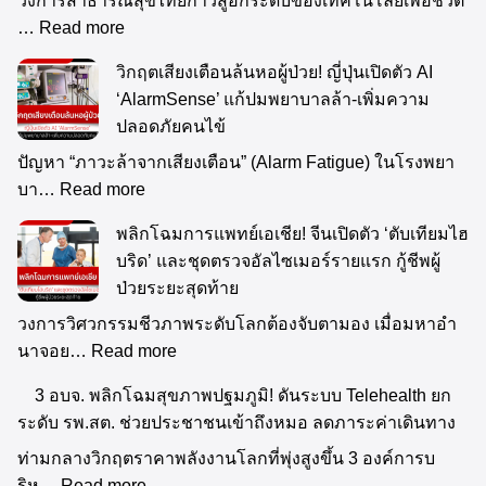
วงการสาธารณสุขไทยก้าวสู่อีกระดับของเทคโนโลยีเพื่อชีวิต
…
Read more
วิกฤตเสียงเตือนล้นหอผู้ป่วย! ญี่ปุ่นเปิดตัว AI
‘AlarmSense’ แก้ปมพยาบาลล้า-เพิ่มความ
ปลอดภัยคนไข้
ปัญหา “ภาวะล้าจากเสียงเตือน” (Alarm Fatigue) ในโรงพยา
บา…
Read more
พลิกโฉมการแพทย์เอเชีย! จีนเปิดตัว ‘ตับเทียมไฮ
บริด’ และชุดตรวจอัลไซเมอร์รายแรก กู้ชีพผู้
ป่วยระยะสุดท้าย
วงการวิศวกรรมชีวภาพระดับโลกต้องจับตามอง เมื่อมหาอำ
นาจอย…
Read more
3 อบจ. พลิกโฉมสุขภาพปฐมภูมิ! ดันระบบ Telehealth ยก
ระดับ รพ.สต. ช่วยประชาชนเข้าถึงหมอ ลดภาระค่าเดินทาง
ท่ามกลางวิกฤตราคาพลังงานโลกที่พุ่งสูงขึ้น 3 องค์การบ
ริห…
Read more