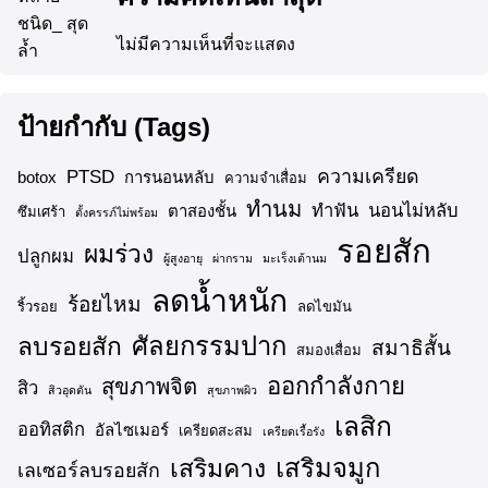
ไม่มีความเห็นที่จะแสดง
ป้ายกำกับ (Tags)
ความเครียด
PTSD
botox
การนอนหลับ
ความจำเสื่อม
ทำนม
ทำฟัน
นอนไม่หลับ
ตาสองชั้น
ซึมเศร้า
ตั้งครรภ์ไม่พร้อม
รอยสัก
ผมร่วง
ปลูกผม
ผู้สูงอายุ
ผ่ากราม
มะเร็งเต้านม
ลดน้ำหนัก
ร้อยไหม
ริ้วรอย
ลดไขมัน
ศัลยกรรมปาก
ลบรอยสัก
สมาธิสั้น
สมองเสื่อม
ออกกำลังกาย
สุขภาพจิต
สิว
สิวอุดตัน
สุขภาพผิว
เลสิก
ออทิสติก
อัลไซเมอร์
เครียดสะสม
เครียดเรื้อรัง
เสริมจมูก
เสริมคาง
เลเซอร์ลบรอยสัก