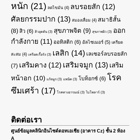
หนัก
(21)
ลบรอยสัก
(12)
ลดไขมัน
(4)
ศัลยกรรมปาก
(13)
สมาธิสั้น
สมองเสื่อม
(4)
ออก
สุขภาพจิต
(9)
(8)
สิว
(6)
สิวอุดตัน
(3)
สุขภาพผิว
(3)
กำลังกาย
(11)
ออทิสติก
(6)
อัลไซเมอร์
(5)
เครียด
เลสิก
(14)
เลเซอร์ลบรอยสัก
สะสม
(4)
เครียดเรื้อรัง
(3)
เสริมจมูก
(13)
เสริมคาง
(12)
เสริม
(7)
โรค
หน้าอก
(10)
โบท็อกซ์
(6)
แก้จมูก
(3)
แพนิค
(3)
ซึมเศร้า
(17)
โรคทางอารมณ์
(3)
ไบโพลาร์
(3)
ติดต่อเรา
ศูนย์ข้อมูลคลินิกอินไซด์ดอทเอเชีย (อาคาร Cz) ชั้น 2 ห้อง
A