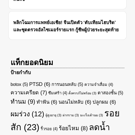
พลิกโฉมการแพทย์เอเชีย! จีนเปิดตัว ‘ตับเทียมไฮบริด’
และชุดตรวจอัลไซเมอร์รายแรก กู้ชีพผู้ป่วยระยะสุดท้าย
แท็กยอดนิยม
ป้ายกำกับ
PTSD
(6)
botox
(5)
การนอนหลับ
(5)
ความจำเสื่อม
(4)
ความเครียด
(7)
ตาสองชั้น
(5)
ซึมเศร้า
(4)
ตั้งครรภ์ไม่พร้อม
(3)
ทำนม
(9)
ทำฟัน
(6)
นอนไม่หลับ
(6)
ปลูกผม
(6)
รอย
ผมร่วง
(12)
ผู้สูงอายุ
(3)
ผ่ากราม
(3)
มะเร็งเต้านม
(3)
สัก
(23)
ลดน้ำ
ร้อยไหม
(8)
ริ้วรอย
(4)