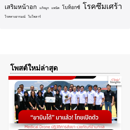
โรคซึมเศร้า
เสริมหน้าอก
โบท็อกซ์
แก้จมูก
แพนิค
โรคทางอารมณ์
ไบโพลาร์
โพสต์ใหม่ล่าสุด