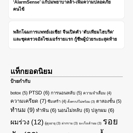
‘AlarmSense’ แก้ปมพยาบาลล้า-เพิ่มความปลอดภัย
คนไข้
พลิกโฉมการแพทย์เอเชีย! จีนเปิดตัว ‘ตับเทียมไฮบริด’
และชุดตรวจอัลไซเมอร์รายแรก กู้ชีพผู้ป่วยระยะสุดท้าย
แท็กยอดนิยม
ป้ายกำกับ
PTSD
(6)
botox
(5)
การนอนหลับ
(5)
ความจำเสื่อม
(4)
ความเครียด
(7)
ตาสองชั้น
(5)
ซึมเศร้า
(4)
ตั้งครรภ์ไม่พร้อม
(3)
ทำนม
(9)
ทำฟัน
(6)
นอนไม่หลับ
(6)
ปลูกผม
(6)
รอย
ผมร่วง
(12)
ผู้สูงอายุ
(3)
ผ่ากราม
(3)
มะเร็งเต้านม
(3)