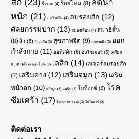
สัก
(23)
ลดน้ำ
ร้อยไหม
(8)
ริ้วรอย
(4)
หนัก
(21)
ลบรอยสัก
(12)
ลดไขมัน
(4)
ศัลยกรรมปาก
(13)
สมาธิสั้น
สมองเสื่อม
(4)
ออก
สุขภาพจิต
(9)
(8)
สิว
(6)
สิวอุดตัน
(3)
สุขภาพผิว
(3)
กำลังกาย
(11)
ออทิสติก
(6)
อัลไซเมอร์
(5)
เครียด
เลสิก
(14)
เลเซอร์ลบรอยสัก
สะสม
(4)
เครียดเรื้อรัง
(3)
เสริมจมูก
(13)
เสริมคาง
(12)
เสริม
(7)
โรค
หน้าอก
(10)
โบท็อกซ์
(6)
แก้จมูก
(3)
แพนิค
(3)
ซึมเศร้า
(17)
โรคทางอารมณ์
(3)
ไบโพลาร์
(3)
ติดต่อเรา