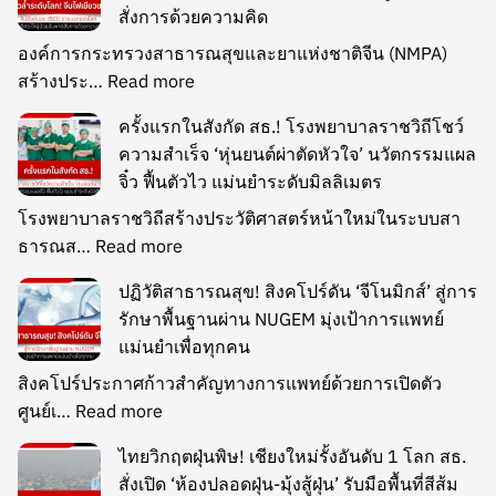
สั่งการด้วยความคิด
องค์การกระทรวงสาธารณสุขและยาแห่งชาติจีน (NMPA)
สร้างประ…
Read more
ครั้งแรกในสังกัด สธ.! โรงพยาบาลราชวิถีโชว์
ความสำเร็จ ‘หุ่นยนต์ผ่าตัดหัวใจ’ นวัตกรรมแผล
จิ๋ว ฟื้นตัวไว แม่นยำระดับมิลลิเมตร
โรงพยาบาลราชวิถีสร้างประวัติศาสตร์หน้าใหม่ในระบบสา
ธารณส…
Read more
ปฏิวัติสาธารณสุข! สิงคโปร์ดัน ‘จีโนมิกส์’ สู่การ
รักษาพื้นฐานผ่าน NUGEM มุ่งเป้าการแพทย์
แม่นยำเพื่อทุกคน
สิงคโปร์ประกาศก้าวสำคัญทางการแพทย์ด้วยการเปิดตัว
ศูนย์เ…
Read more
ไทยวิกฤตฝุ่นพิษ! เชียงใหม่รั้งอันดับ 1 โลก สธ.
สั่งเปิด ‘ห้องปลอดฝุ่น-มุ้งสู้ฝุ่น’ รับมือพื้นที่สีส้ม