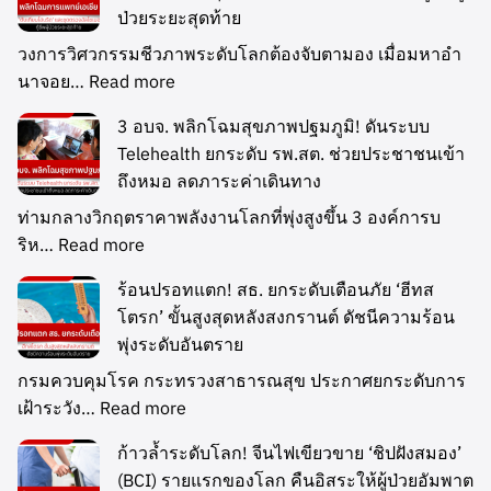
ป่วยระยะสุดท้าย
วงการวิศวกรรมชีวภาพระดับโลกต้องจับตามอง เมื่อมหาอำ
นาจอย…
Read more
3 อบจ. พลิกโฉมสุขภาพปฐมภูมิ! ดันระบบ
Telehealth ยกระดับ รพ.สต. ช่วยประชาชนเข้า
ถึงหมอ ลดภาระค่าเดินทาง
ท่ามกลางวิกฤตราคาพลังงานโลกที่พุ่งสูงขึ้น 3 องค์การบ
ริห…
Read more
ร้อนปรอทแตก! สธ. ยกระดับเตือนภัย ‘ฮีทส
โตรก’ ขั้นสูงสุดหลังสงกรานต์ ดัชนีความร้อน
พุ่งระดับอันตราย
กรมควบคุมโรค กระทรวงสาธารณสุข ประกาศยกระดับการ
เฝ้าระวัง…
Read more
ก้าวล้ำระดับโลก! จีนไฟเขียวขาย ‘ชิปฝังสมอง’
(BCI) รายแรกของโลก คืนอิสระให้ผู้ป่วยอัมพาต