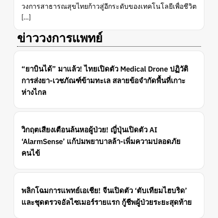
วงการสาธารณสุขไทยก้าวสู่อีกระดับของเทคโนโลยีเพื่อชีวิต
[…]
ข่าววงการแพทย์
“ยาบินได้” มาแล้ว! ไทยเปิดตัว Medical Drone ปฏิวัติ
การส่งยา-เวชภัณฑ์ข้ามทะเล สลายข้อจำกัดพื้นที่เกาะ
ห่างไกล
วิกฤตเสียงเตือนล้นหอผู้ป่วย! ญี่ปุ่นเปิดตัว AI
‘AlarmSense’ แก้ปมพยาบาลล้า-เพิ่มความปลอดภัย
คนไข้
พลิกโฉมการแพทย์เอเชีย! จีนเปิดตัว ‘ตับเทียมไฮบริด’
และชุดตรวจอัลไซเมอร์รายแรก กู้ชีพผู้ป่วยระยะสุดท้าย