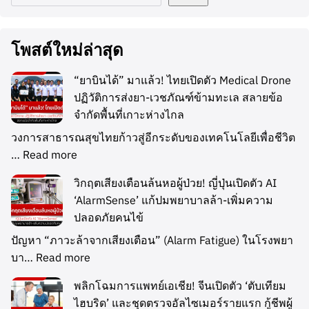
โพสต์ใหม่ล่าสุด
“ยาบินได้” มาแล้ว! ไทยเปิดตัว Medical Drone
ปฏิวัติการส่งยา-เวชภัณฑ์ข้ามทะเล สลายข้อ
จำกัดพื้นที่เกาะห่างไกล
วงการสาธารณสุขไทยก้าวสู่อีกระดับของเทคโนโลยีเพื่อชีวิต
…
Read more
วิกฤตเสียงเตือนล้นหอผู้ป่วย! ญี่ปุ่นเปิดตัว AI
‘AlarmSense’ แก้ปมพยาบาลล้า-เพิ่มความ
ปลอดภัยคนไข้
ปัญหา “ภาวะล้าจากเสียงเตือน” (Alarm Fatigue) ในโรงพยา
บา…
Read more
พลิกโฉมการแพทย์เอเชีย! จีนเปิดตัว ‘ตับเทียม
ไฮบริด’ และชุดตรวจอัลไซเมอร์รายแรก กู้ชีพผู้