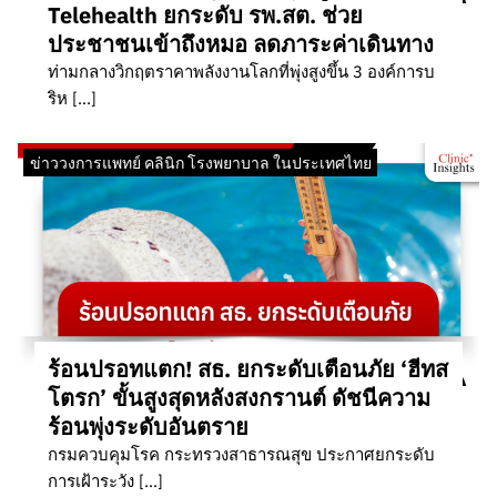
Telehealth ยกระดับ รพ.สต. ช่วย
ประชาชนเข้าถึงหมอ ลดภาระค่าเดินทาง
ท่ามกลางวิกฤตราคาพลังงานโลกที่พุ่งสูงขึ้น 3 องค์การบ
ริห […]
ข่าววงการแพทย์ คลินิก โรงพยาบาล ในประเทศไทย
ร้อนปรอทแตก! สธ. ยกระดับเตือนภัย ‘ฮีทส
โตรก’ ขั้นสูงสุดหลังสงกรานต์ ดัชนีความ
ร้อนพุ่งระดับอันตราย
กรมควบคุมโรค กระทรวงสาธารณสุข ประกาศยกระดับ
การเฝ้าระวัง […]