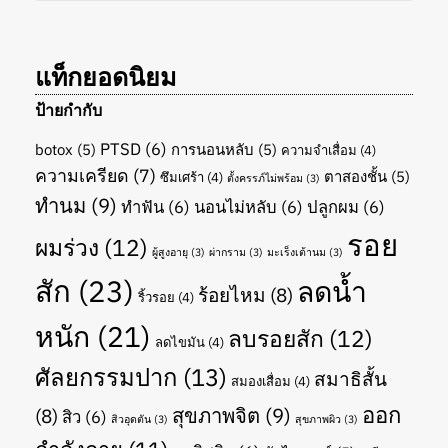
แท็กยอดนิยม
ป้ายกำกับ
PTSD
(6)
botox
(5)
การนอนหลับ
(5)
ความจำเสื่อม
(4)
ความเครียด
(7)
ตาสองชั้น
(5)
ซึมเศร้า
(4)
ตั้งครรภ์ไม่พร้อม
(3)
ทำนม
(9)
ทำฟัน
(6)
นอนไม่หลับ
(6)
ปลูกผม
(6)
รอย
ผมร่วง
(12)
ผู้สูงอายุ
(3)
ผ่ากราม
(3)
มะเร็งเต้านม
(3)
สัก
(23)
ลดน้ำ
ร้อยไหม
(8)
ริ้วรอย
(4)
หนัก
(21)
ลบรอยสัก
(12)
ลดไขมัน
(4)
ศัลยกรรมปาก
(13)
สมาธิสั้น
สมองเสื่อม
(4)
ออก
สุขภาพจิต
(9)
(8)
สิว
(6)
สิวอุดตัน
(3)
สุขภาพผิว
(3)