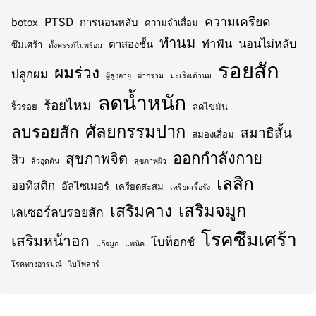
ความเครียด
PTSD
botox
การนอนหลับ
ความจำเสื่อม
ทำนม
ทำฟัน
นอนไม่หลับ
ตาสองชั้น
ซึมเศร้า
ตั้งครรภ์ไม่พร้อม
รอยสัก
ผมร่วง
ปลูกผม
ผู้สูงอายุ
ผ่ากราม
มะเร็งเต้านม
ลดน้ำหนัก
ร้อยไหม
ริ้วรอย
ลดไขมัน
ศัลยกรรมปาก
ลบรอยสัก
สมาธิสั้น
สมองเสื่อม
ออกกำลังกาย
สุขภาพจิต
สิว
สิวอุดตัน
สุขภาพผิว
เลสิก
ออทิสติก
อัลไซเมอร์
เครียดสะสม
เครียดเรื้อรัง
เสริมจมูก
เสริมคาง
เลเซอร์ลบรอยสัก
โรคซึมเศร้า
เสริมหน้าอก
โบท็อกซ์
แก้จมูก
แพนิค
โรคทางอารมณ์
ไบโพลาร์