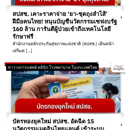
สปสช. เคาะราคาจ่าย ‘ยา-ชุดถุงลำไส้’
ฝีมือคนไทย! หนุนบัญชีนวัตกรรมเซฟงบรัฐ
160 ล้าน การันตีผู้ป่วยเข้าถึงเทคโนโลยี
รักษาฟรี
สำนักงานหลักประกันสุขภาพแห่งชาติ (สปสช.) เดินหน้า
เสริมค […]
ข่าววงการแพทย์ คลินิก โรงพยาบาล ในประเทศไทย
บัตรทองยุคใหม่ สปสช. อัดฉีด 15
นวัตกรรมเมดอินไทยแลนด์ เข้าระบบ