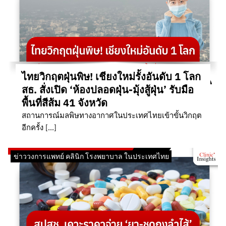
ไทยวิกฤตฝุ่นพิษ! เชียงใหม่รั้งอันดับ 1 โลก
สธ. สั่งเปิด ‘ห้องปลอดฝุ่น-มุ้งสู้ฝุ่น’ รับมือ
พื้นที่สีส้ม 41 จังหวัด
สถานการณ์มลพิษทางอากาศในประเทศไทยเข้าขั้นวิกฤต
อีกครั้ง […]
ข่าววงการแพทย์ คลินิก โรงพยาบาล ในประเทศไทย