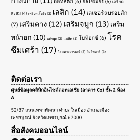
กำลังกาย
(11)
ออทิสติก
(6)
อัลไซเมอร์
(5)
เครียด
เลสิก
(14)
เลเซอร์ลบรอยสัก
สะสม
(4)
เครียดเรื้อรัง
(3)
เสริมจมูก
(13)
เสริมคาง
(12)
เสริม
(7)
โรค
หน้าอก
(10)
โบท็อกซ์
(6)
แก้จมูก
(3)
แพนิค
(3)
ซึมเศร้า
(17)
โรคทางอารมณ์
(3)
ไบโพลาร์
(3)
ติดต่อเรา
ศูนย์ข้อมูลคลินิกอินไซด์ดอทเอเชีย (อาคาร Cz) ชั้น 2 ห้อง
A
52/87 ถนนเทพาพัฒนา ตำบลในเมือง อำเภอเมือง
เพชรบูรณ์ จังหวัดเพชรบูรณ์ 67000
สื่อสังคมออนไลน์