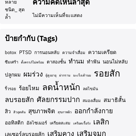
ความคิดเห็นล่าสุด
ไม่มีความเห็นที่จะแสดง
ป้ายกำกับ (Tags)
ความเครียด
PTSD
botox
การนอนหลับ
ความจำเสื่อม
ทำนม
ทำฟัน
นอนไม่หลับ
ตาสองชั้น
ซึมเศร้า
ตั้งครรภ์ไม่พร้อม
รอยสัก
ผมร่วง
ปลูกผม
ผู้สูงอายุ
ผ่ากราม
มะเร็งเต้านม
ลดน้ำหนัก
ร้อยไหม
ริ้วรอย
ลดไขมัน
ศัลยกรรมปาก
ลบรอยสัก
สมาธิสั้น
สมองเสื่อม
ออกกำลังกาย
สุขภาพจิต
สิว
สิวอุดตัน
สุขภาพผิว
เลสิก
ออทิสติก
อัลไซเมอร์
เครียดสะสม
เครียดเรื้อรัง
เสริมจมูก
เสริมคาง
เลเซอร์ลบรอยสัก