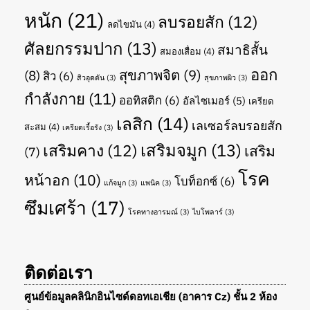
หนัก
(21)
ลบรอยสัก
(12)
ลดไขมัน
(4)
ศัลยกรรมปาก
(13)
สมาธิสั้น
สมองเสื่อม
(4)
ออก
สุขภาพจิต
(9)
(8)
สิว
(6)
สิวอุดตัน
(3)
สุขภาพผิว
(3)
กำลังกาย
(11)
ออทิสติก
(6)
อัลไซเมอร์
(5)
เครียด
เลสิก
(14)
เลเซอร์ลบรอยสัก
สะสม
(4)
เครียดเรื้อรัง
(3)
เสริมจมูก
(13)
เสริมคาง
(12)
เสริม
(7)
โรค
หน้าอก
(10)
โบท็อกซ์
(6)
แก้จมูก
(3)
แพนิค
(3)
ซึมเศร้า
(17)
โรคทางอารมณ์
(3)
ไบโพลาร์
(3)
ติดต่อเรา
ศูนย์ข้อมูลคลินิกอินไซด์ดอทเอเชีย (อาคาร Cz) ชั้น 2 ห้อง