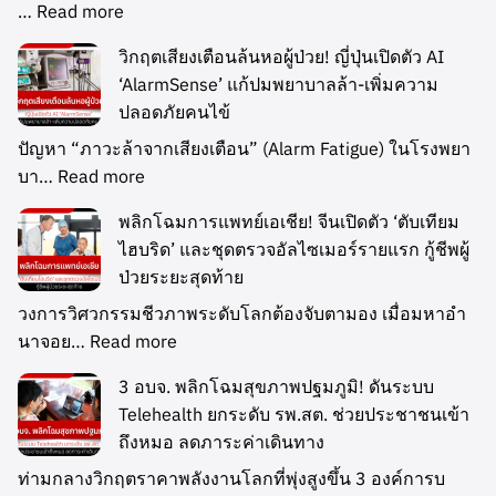
…
Read more
วิกฤตเสียงเตือนล้นหอผู้ป่วย! ญี่ปุ่นเปิดตัว AI
‘AlarmSense’ แก้ปมพยาบาลล้า-เพิ่มความ
ปลอดภัยคนไข้
ปัญหา “ภาวะล้าจากเสียงเตือน” (Alarm Fatigue) ในโรงพยา
บา…
Read more
พลิกโฉมการแพทย์เอเชีย! จีนเปิดตัว ‘ตับเทียม
ไฮบริด’ และชุดตรวจอัลไซเมอร์รายแรก กู้ชีพผู้
ป่วยระยะสุดท้าย
วงการวิศวกรรมชีวภาพระดับโลกต้องจับตามอง เมื่อมหาอำ
นาจอย…
Read more
3 อบจ. พลิกโฉมสุขภาพปฐมภูมิ! ดันระบบ
Telehealth ยกระดับ รพ.สต. ช่วยประชาชนเข้า
ถึงหมอ ลดภาระค่าเดินทาง
ท่ามกลางวิกฤตราคาพลังงานโลกที่พุ่งสูงขึ้น 3 องค์การบ