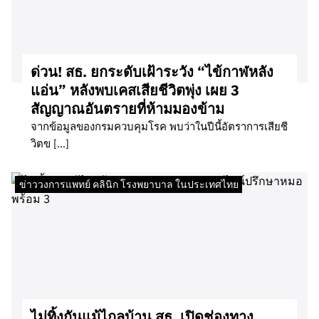
ด่วน! สธ. ยกระดับเฝ้าระวัง “ไข้กาฬหลัง
แอ่น” หลังพบเคสเสียชีวิตพุ่ง เผย 3
สัญญาณอันตรายที่ห้ามมองข้าม
จากข้อมูลของกรมควบคุมโรค พบว่าในปีนี้อัตราการเสียชี
วิตข […]
ข่าววงการแพทย์ คลินิก โรงพยาบาล ในประเทศไทย
ไม่ทิ้งกันแม้ไกลบ้าน สธ. เปิดช่องทาง