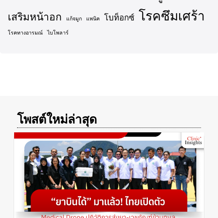
โรคซึมเศร้า
เสริมหน้าอก
โบท็อกซ์
แก้จมูก
แพนิค
โรคทางอารมณ์
ไบโพลาร์
โพสต์ใหม่ล่าสุด