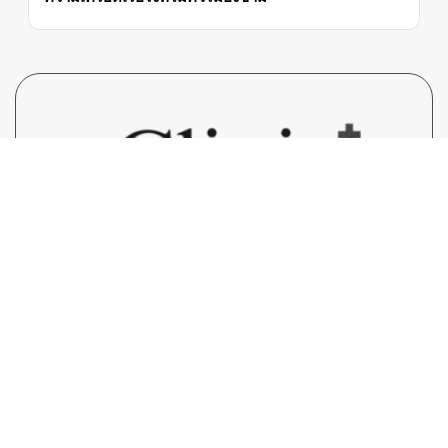
ClinicInsights.asia
ศูนย์กลางข้อมูลน่ารู้เกี่ยวกับสุขภาพ, โรค
ภัย, คลินิก, ยา และการสาธารณะสุขต่างๆ ทั้งในประเทศไทย
และทวีปเอเชีย ที่มุ่งสู่ความเป็นหนึ่งด้านข้อมูลบนโลกออนไลน์ ที่
คัดกรอง ใส่ใจ เป็นประโยชน์สำหรับผู้อ่านเป็นอย่างดี โดยทีม
เขียนมืออาชีพ