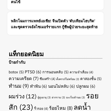
คนไข้
พลิกโฉมการแพทย์เอเชีย! จีนเปิดตัว ‘ตับเทียมไฮบริด’
และชุดตรวจอัลไซเมอร์รายแรก กู้ชีพผู้ป่วยระยะสุดท้าย
แท็กยอดนิยม
ป้ายกำกับ
PTSD
(6)
botox
(5)
การนอนหลับ
(5)
ความจำเสื่อม
(4)
ความเครียด
(7)
ตาสองชั้น
(5)
ซึมเศร้า
(4)
ตั้งครรภ์ไม่พร้อม
(3)
ทำนม
(9)
ทำฟัน
(6)
นอนไม่หลับ
(6)
ปลูกผม
(6)
รอย
ผมร่วง
(12)
ผู้สูงอายุ
(3)
ผ่ากราม
(3)
มะเร็งเต้านม
(3)
สัก
(23)
ลดน้ำ
ร้อยไหม
(8)
ริ้วรอย
(4)