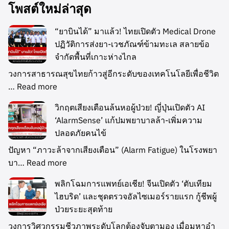
โพสต์ใหม่ล่าสุด
“ยาบินได้” มาแล้ว! ไทยเปิดตัว Medical Drone
ปฏิวัติการส่งยา-เวชภัณฑ์ข้ามทะเล สลายข้อ
จำกัดพื้นที่เกาะห่างไกล
วงการสาธารณสุขไทยก้าวสู่อีกระดับของเทคโนโลยีเพื่อชีวิต
…
Read more
วิกฤตเสียงเตือนล้นหอผู้ป่วย! ญี่ปุ่นเปิดตัว AI
‘AlarmSense’ แก้ปมพยาบาลล้า-เพิ่มความ
ปลอดภัยคนไข้
ปัญหา “ภาวะล้าจากเสียงเตือน” (Alarm Fatigue) ในโรงพยา
บา…
Read more
พลิกโฉมการแพทย์เอเชีย! จีนเปิดตัว ‘ตับเทียม
ไฮบริด’ และชุดตรวจอัลไซเมอร์รายแรก กู้ชีพผู้
ป่วยระยะสุดท้าย
วงการวิศวกรรมชีวภาพระดับโลกต้องจับตามอง เมื่อมหาอำ