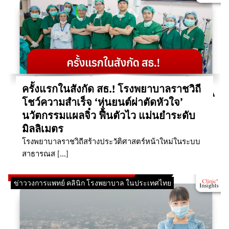
ครั้งแรกในสังกัด สธ.! โรงพยาบาลราชวิถี
โชว์ความสำเร็จ ‘หุ่นยนต์ผ่าตัดหัวใจ’
นวัตกรรมแผลจิ๋ว ฟื้นตัวไว แม่นยำระดับ
มิลลิเมตร
โรงพยาบาลราชวิถีสร้างประวัติศาสตร์หน้าใหม่ในระบบ
สาธารณส […]
ข่าววงการแพทย์ คลินิก โรงพยาบาล ในประเทศไทย