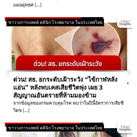
แผนยุทธศ […]
ข่าววงการแพทย์ คลินิก โรงพยาบาล ในประเทศไทย
ด่วน! สธ. ยกระดับเฝ้าระวัง “ไข้กาฬหลัง
แอ่น” หลังพบเคสเสียชีวิตพุ่ง เผย 3
สัญญาณอันตรายที่ห้ามมองข้าม
จากข้อมูลของกรมควบคุมโรค พบว่าในปีนี้อัตราการเสียชี
วิตข […]
ข่าววงการแพทย์ คลินิก โรงพยาบาล ในประเทศไทย