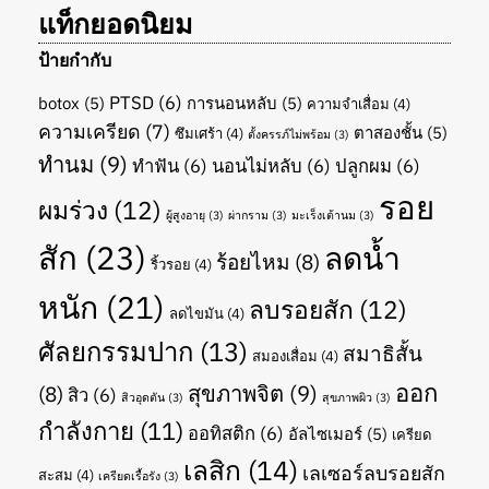
แท็กยอดนิยม
ป้ายกำกับ
PTSD
(6)
botox
(5)
การนอนหลับ
(5)
ความจำเสื่อม
(4)
ความเครียด
(7)
ตาสองชั้น
(5)
ซึมเศร้า
(4)
ตั้งครรภ์ไม่พร้อม
(3)
ทำนม
(9)
ทำฟัน
(6)
นอนไม่หลับ
(6)
ปลูกผม
(6)
รอย
ผมร่วง
(12)
ผู้สูงอายุ
(3)
ผ่ากราม
(3)
มะเร็งเต้านม
(3)
สัก
(23)
ลดน้ำ
ร้อยไหม
(8)
ริ้วรอย
(4)
หนัก
(21)
ลบรอยสัก
(12)
ลดไขมัน
(4)
ศัลยกรรมปาก
(13)
สมาธิสั้น
สมองเสื่อม
(4)
ออก
สุขภาพจิต
(9)
(8)
สิว
(6)
สิวอุดตัน
(3)
สุขภาพผิว
(3)
กำลังกาย
(11)
ออทิสติก
(6)
อัลไซเมอร์
(5)
เครียด
เลสิก
(14)
เลเซอร์ลบรอยสัก
สะสม
(4)
เครียดเรื้อรัง
(3)