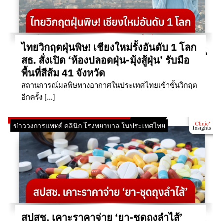
ไทยวิกฤตฝุ่นพิษ! เชียงใหม่รั้งอันดับ 1 โลก
สธ. สั่งเปิด ‘ห้องปลอดฝุ่น-มุ้งสู้ฝุ่น’ รับมือ
พื้นที่สีส้ม 41 จังหวัด
สถานการณ์มลพิษทางอากาศในประเทศไทยเข้าขั้นวิกฤต
อีกครั้ง […]
ข่าววงการแพทย์ คลินิก โรงพยาบาล ในประเทศไทย
สปสช. เคาะราคาจ่าย ‘ยา-ชุดถุงลำไส้’