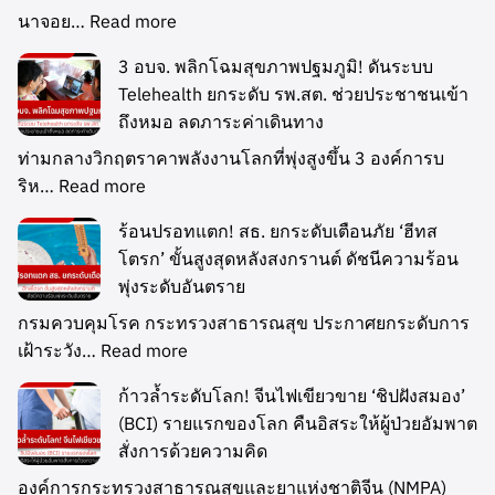
นาจอย…
Read more
3 อบจ. พลิกโฉมสุขภาพปฐมภูมิ! ดันระบบ
Telehealth ยกระดับ รพ.สต. ช่วยประชาชนเข้า
ถึงหมอ ลดภาระค่าเดินทาง
ท่ามกลางวิกฤตราคาพลังงานโลกที่พุ่งสูงขึ้น 3 องค์การบ
ริห…
Read more
ร้อนปรอทแตก! สธ. ยกระดับเตือนภัย ‘ฮีทส
โตรก’ ขั้นสูงสุดหลังสงกรานต์ ดัชนีความร้อน
พุ่งระดับอันตราย
กรมควบคุมโรค กระทรวงสาธารณสุข ประกาศยกระดับการ
เฝ้าระวัง…
Read more
ก้าวล้ำระดับโลก! จีนไฟเขียวขาย ‘ชิปฝังสมอง’
(BCI) รายแรกของโลก คืนอิสระให้ผู้ป่วยอัมพาต
สั่งการด้วยความคิด
องค์การกระทรวงสาธารณสุขและยาแห่งชาติจีน (NMPA)