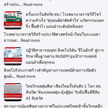
สร้างประ…
Read more
ครั้งแรกในสังกัด สธ.! โรงพยาบาลราชวิถีโชว์
ความสำเร็จ ‘หุ่นยนต์ผ่าตัดหัวใจ’ นวัตกรรมแผล
จิ๋ว ฟื้นตัวไว แม่นยำระดับมิลลิเมตร
โรงพยาบาลราชวิถีสร้างประวัติศาสตร์หน้าใหม่ในระบบสา
ธารณส…
Read more
ปฏิวัติสาธารณสุข! สิงคโปร์ดัน ‘จีโนมิกส์’ สู่การ
รักษาพื้นฐานผ่าน NUGEM มุ่งเป้าการแพทย์
แม่นยำเพื่อทุกคน
สิงคโปร์ประกาศก้าวสำคัญทางการแพทย์ด้วยการเปิดตัว
ศูนย์เ…
Read more
ไทยวิกฤตฝุ่นพิษ! เชียงใหม่รั้งอันดับ 1 โลก สธ.
สั่งเปิด ‘ห้องปลอดฝุ่น-มุ้งสู้ฝุ่น’ รับมือพื้นที่สีส้ม
41 จังหวัด
สถานการณ์มลพิษทางอากาศในประเทศไทยเข้าขั้นวิกฤตอีก