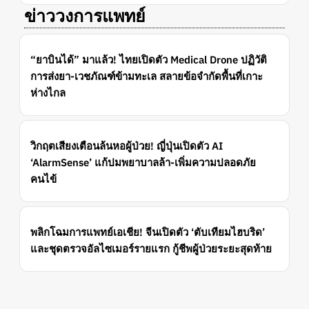
ข่าววงการแพทย์
“ยาบินได้” มาแล้ว! ไทยเปิดตัว Medical Drone ปฏิวัติ
การส่งยา-เวชภัณฑ์ข้ามทะเล สลายข้อจำกัดพื้นที่เกาะ
ห่างไกล
วิกฤตเสียงเตือนล้นหอผู้ป่วย! ญี่ปุ่นเปิดตัว AI
‘AlarmSense’ แก้ปมพยาบาลล้า-เพิ่มความปลอดภัย
คนไข้
พลิกโฉมการแพทย์เอเชีย! จีนเปิดตัว ‘ตับเทียมไฮบริด’
และชุดตรวจอัลไซเมอร์รายแรก กู้ชีพผู้ป่วยระยะสุดท้าย