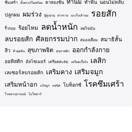
ทำนม
ทำฟัน
นอนไม่หลับ
ตาสองชั้น
ซึมเศร้า
ตั้งครรภ์ไม่พร้อม
รอยสัก
ผมร่วง
ปลูกผม
ผู้สูงอายุ
ผ่ากราม
มะเร็งเต้านม
ลดน้ำหนัก
ร้อยไหม
ริ้วรอย
ลดไขมัน
ศัลยกรรมปาก
ลบรอยสัก
สมาธิสั้น
สมองเสื่อม
ออกกำลังกาย
สุขภาพจิต
สิว
สิวอุดตัน
สุขภาพผิว
เลสิก
ออทิสติก
อัลไซเมอร์
เครียดสะสม
เครียดเรื้อรัง
เสริมจมูก
เสริมคาง
เลเซอร์ลบรอยสัก
โรคซึมเศร้า
เสริมหน้าอก
โบท็อกซ์
แก้จมูก
แพนิค
โรคทางอารมณ์
ไบโพลาร์