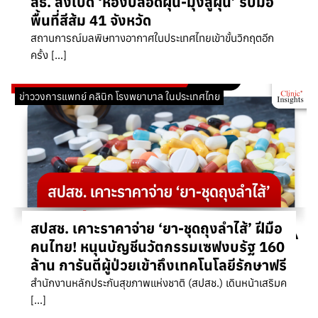
สธ. สั่งเปิด ‘ห้องปลอดฝุ่น-มุ้งสู้ฝุ่น’ รับมือ
พื้นที่สีส้ม 41 จังหวัด
สถานการณ์มลพิษทางอากาศในประเทศไทยเข้าขั้นวิกฤตอีก
ครั้ง […]
ข่าววงการแพทย์ คลินิก โรงพยาบาล ในประเทศไทย
สปสช. เคาะราคาจ่าย ‘ยา-ชุดถุงลำไส้’ ฝีมือ
คนไทย! หนุนบัญชีนวัตกรรมเซฟงบรัฐ 160
ล้าน การันตีผู้ป่วยเข้าถึงเทคโนโลยีรักษาฟรี
สำนักงานหลักประกันสุขภาพแห่งชาติ (สปสช.) เดินหน้าเสริมค
[…]