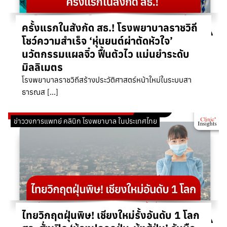
ครั้งแรกในสังกัด สธ.! โรงพยาบาลราชวิถี
โชว์ความสำเร็จ ‘หุ่นยนต์ผ่าตัดหัวใจ’
นวัตกรรมแผลจิ๋ว ฟื้นตัวไว แม่นยำระดับ
มิลลิเมตร
โรงพยาบาลราชวิถีสร้างประวัติศาสตร์หน้าใหม่ในระบบสา
ธารณส […]
ข่าววงการแพทย์ คลินิก โรงพยาบาล ในประเทศไทย
ไทยวิกฤตฝุ่นพิษ! เชียงใหม่รั้งอันดับ 1 โลก