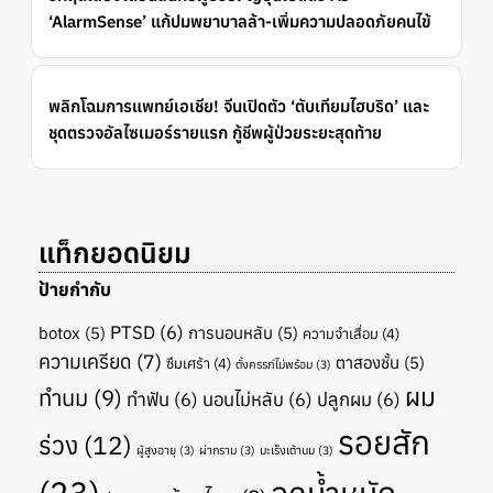
‘AlarmSense’ แก้ปมพยาบาลล้า-เพิ่มความปลอดภัยคนไข้
พลิกโฉมการแพทย์เอเชีย! จีนเปิดตัว ‘ตับเทียมไฮบริด’ และ
ชุดตรวจอัลไซเมอร์รายแรก กู้ชีพผู้ป่วยระยะสุดท้าย
แท็กยอดนิยม
ป้ายกำกับ
PTSD
(6)
botox
(5)
การนอนหลับ
(5)
ความจำเสื่อม
(4)
ความเครียด
(7)
ตาสองชั้น
(5)
ซึมเศร้า
(4)
ตั้งครรภ์ไม่พร้อม
(3)
ผม
ทำนม
(9)
ทำฟัน
(6)
นอนไม่หลับ
(6)
ปลูกผม
(6)
รอยสัก
ร่วง
(12)
ผู้สูงอายุ
(3)
ผ่ากราม
(3)
มะเร็งเต้านม
(3)
(23)