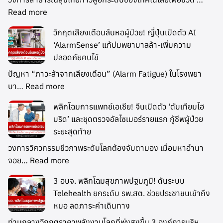
Read more
วิกฤตเสียงเตือนล้นหอผู้ป่วย! ญี่ปุ่นเปิดตัว AI
‘AlarmSense’ แก้ปมพยาบาลล้า-เพิ่มความ
ปลอดภัยคนไข้
ปัญหา “ภาวะล้าจากเสียงเตือน” (Alarm Fatigue) ในโรงพยา
บา…
Read more
พลิกโฉมการแพทย์เอเชีย! จีนเปิดตัว ‘ตับเทียมไฮ
บริด’ และชุดตรวจอัลไซเมอร์รายแรก กู้ชีพผู้ป่วย
ระยะสุดท้าย
วงการวิศวกรรมชีวภาพระดับโลกต้องจับตามอง เมื่อมหาอำนา
จอย…
Read more
3 อบจ. พลิกโฉมสุขภาพปฐมภูมิ! ดันระบบ
Telehealth ยกระดับ รพ.สต. ช่วยประชาชนเข้าถึง
หมอ ลดภาระค่าเดินทาง
ท่ามกลางวิกฤตราคาพลังงานโลกที่พุ่งสูงขึ้น 3 องค์การบริห…