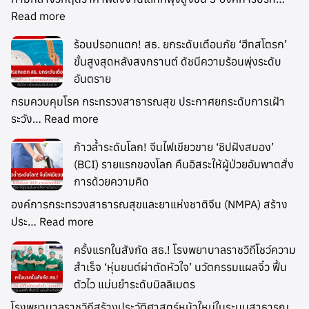
Read more
ร้อนปรอทแตก! สธ. ยกระดับเตือนภัย ‘ฮีทสโตรก’
ขั้นสูงสุดหลังสงกรานต์ ดัชนีความร้อนพุ่งระดับ
อันตราย
กรมควบคุมโรค กระทรวงสาธารณสุข ประกาศยกระดับการเฝ้า
ระวัง…
Read more
ก้าวล้ำระดับโลก! จีนไฟเขียวขาย ‘ชิปฝังสมอง’
(BCI) รายแรกของโลก คืนอิสระให้ผู้ป่วยอัมพาตสั่ง
การด้วยความคิด
องค์การกระทรวงสาธารณสุขและยาแห่งชาติจีน (NMPA) สร้าง
ประ…
Read more
ครั้งแรกในสังกัด สธ.! โรงพยาบาลราชวิถีโชว์ความ
สำเร็จ ‘หุ่นยนต์ผ่าตัดหัวใจ’ นวัตกรรมแผลจิ๋ว ฟื้น
ตัวไว แม่นยำระดับมิลลิเมตร
โรงพยาบาลราชวิถีสร้างประวัติศาสตร์หน้าใหม่ในระบบสาธารณ