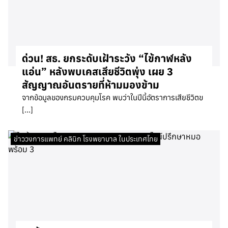
ด่วน! สธ. ยกระดับเฝ้าระวัง “ไข้กาฬหลัง
แอ่น” หลังพบเคสเสียชีวิตพุ่ง เผย 3
สัญญาณอันตรายที่ห้ามมองข้าม
จากข้อมูลของกรมควบคุมโรค พบว่าในปีนี้อัตราการเสียชีวิตข
[…]
ข่าววงการแพทย์ คลินิก โรงพยาบาล ในประเทศไทย