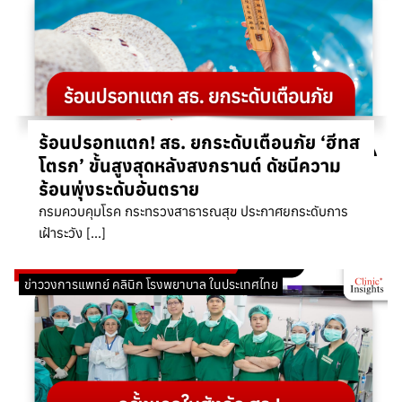
ร้อนปรอทแตก! สธ. ยกระดับเตือนภัย ‘ฮีทส
โตรก’ ขั้นสูงสุดหลังสงกรานต์ ดัชนีความ
ร้อนพุ่งระดับอันตราย
กรมควบคุมโรค กระทรวงสาธารณสุข ประกาศยกระดับการ
เฝ้าระวัง […]
ข่าววงการแพทย์ คลินิก โรงพยาบาล ในประเทศไทย