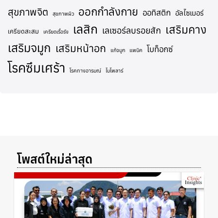
ออกกำลังกาย
สุขภาพจิต
ออทิสติก
อัลไซเมอร์
สุขภาพผิว
เลสิก
เสริมคาง
เลเซอร์ลบรอยสัก
เครียดสะสม
เครียดเรื้อรัง
เสริมจมูก
เสริมหน้าอก
โบท็อกซ์
แก้จมูก
แพนิค
โรคซึมเศร้า
โรคทางอารมณ์
ไบโพลาร์
โพสต์ใหม่ล่าสุด