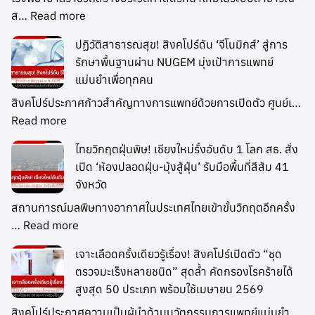
ส…
Read more
ปฏิวัติสาธารณสุข! สิงคโปร์ดัน ‘จีโนมิกส์’ สู่การ
รักษาพื้นฐานผ่าน NUGEM มุ่งเป้าการแพทย์
แม่นยำเพื่อทุกคน
สิงคโปร์ประกาศก้าวสำคัญทางการแพทย์ด้วยการเปิดตัว ศูนย์เ…
Read more
ไทยวิกฤตฝุ่นพิษ! เชียงใหม่รั้งอันดับ 1 โลก สธ. สั่ง
เปิด ‘ห้องปลอดฝุ่น-มุ้งสู้ฝุ่น’ รับมือพื้นที่สีส้ม 41
จังหวัด
สถานการณ์มลพิษทางอากาศในประเทศไทยเข้าขั้นวิกฤตอีกครั้ง
…
Read more
เจาะเลือดครั้งเดียวรู้เรื่อง! สิงคโปร์เปิดตัว “ชุด
ตรวจมะเร็งหลายชนิด” สุดล้ำ คัดกรองโรคร้ายได้
สูงสุด 50 ประเภท พร้อมใช้เมษายน 2569
สิงคโปร์ประกาศความเป็นผู้นำด้านนวัตกรรมการแพทย์แม่นยำ