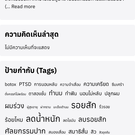
(…
Read more
ความคิดเห็นล่าสุด
ไม่มีความเห็นที่จะแสดง
ป้ายกำกับ (Tags)
ความเครียด
PTSD
botox
การนอนหลับ
ความจำเสื่อม
ซึมเศร้า
ทำนม
ทำฟัน
นอนไม่หลับ
ปลูกผม
ตาสองชั้น
ตั้งครรภ์ไม่พร้อม
รอยสัก
ผมร่วง
ริ้วรอย
ผู้สูงอายุ
ผ่ากราม
มะเร็งเต้านม
ลดน้ำหนัก
ลบรอยสัก
ร้อยไหม
ลดไขมัน
ศัลยกรรมปาก
สมาธิสั้น
สิว
สมองเสื่อม
สิวอุดตัน