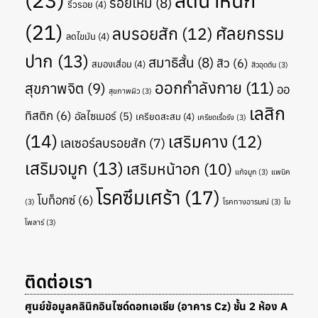
ลดน้ำหนัก
ร้อยไหม
(8)
ริ้วรอย
(4)
(21)
ศัลยกรรม
ลบรอยสัก
(12)
ลดไขมัน
(4)
ปาก
(13)
สมาธิสั้น
(8)
สิว
(6)
สมองเสื่อม
(4)
สิวอุดตัน
(3)
ออกกำลังกาย
(11)
สุขภาพจิต
(9)
ออ
สุขภาพผิว
(3)
เลสิก
ทิสติก
(6)
อัลไซเมอร์
(5)
เครียดสะสม
(4)
เครียดเรื้อรัง
(3)
(14)
เสริมคาง
(12)
เลเซอร์ลบรอยสัก
(7)
เสริมจมูก
(13)
เสริมหน้าอก
(10)
แก้จมูก
(3)
แพนิค
โรคซึมเศร้า
(17)
โบท็อกซ์
(6)
(3)
โรคทางอารมณ์
(3)
ไบ
โพลาร์
(3)
ติดต่อเรา
ศูนย์ข้อมูลคลินิกอินไซด์ดอทเอเชีย (อาคาร Cz) ชั้น 2 ห้อง A