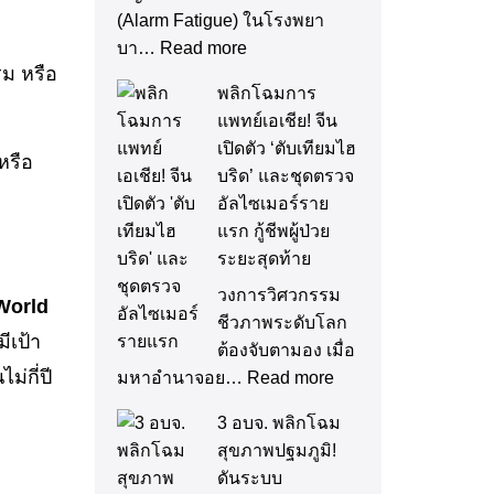
(Alarm Fatigue) ในโรงพยา
บา…
Read more
รม หรือ
พลิกโฉมการ
แพทย์เอเชีย! จีน
เปิดตัว ‘ตับเทียมไฮ
หรือ
บริด’ และชุดตรวจ
อัลไซเมอร์ราย
แรก กู้ชีพผู้ป่วย
ระยะสุดท้าย
วงการวิศวกรรม
World
ชีวภาพระดับโลก
ีเป้า
ต้องจับตามอง เมื่อ
่กี่ปี
มหาอำนาจอย…
Read more
3 อบจ. พลิกโฉม
สุขภาพปฐมภูมิ!
ดันระบบ