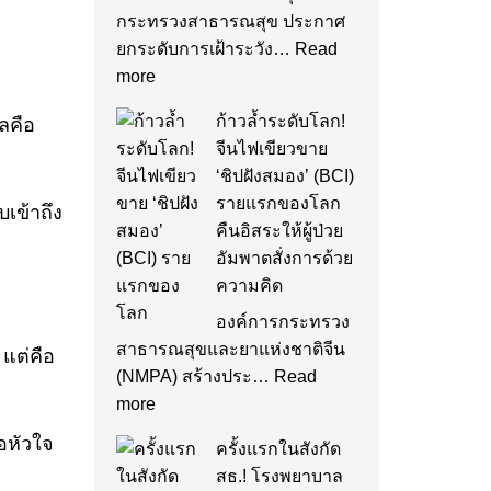
กระทรวงสาธารณสุข ประกาศ
ยกระดับการเฝ้าระวัง…
Read
more
ก้าวล้ำระดับโลก!
ดลคือ
จีนไฟเขียวขาย
‘ชิปฝังสมอง’ (BCI)
รายแรกของโลก
เข้าถึง
คืนอิสระให้ผู้ป่วย
อัมพาตสั่งการด้วย
ความคิด
องค์การกระทรวง
สาธารณสุขและยาแห่งชาติจีน
 แต่คือ
(NMPA) สร้างประ…
Read
more
อหัวใจ
ครั้งแรกในสังกัด
สธ.! โรงพยาบาล