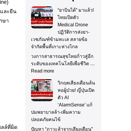
ine)
“ยาบินได้” มาแล้ว!
์และยีน
ไทยเปิดตัว
ักษา
Medical Drone
ปฏิวัติการส่งยา-
เวชภัณฑ์ข้ามทะเล สลายข้อ
จำกัดพื้นที่เกาะห่างไกล
วงการสาธารณสุขไทยก้าวสู่อีก
ระดับของเทคโนโลยีเพื่อชีวิต …
Read more
วิกฤตเสียงเตือนล้น
หอผู้ป่วย! ญี่ปุ่นเปิด
ตัว AI
‘AlarmSense’ แก้
ปมพยาบาลล้า-เพิ่มความ
ปลอดภัยคนไข้
ล์ที่ผิด
ปัญหา “ภาวะล้าจากเสียงเตือน”