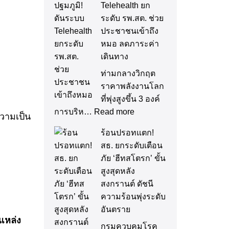
Telehealth ยก
ระดับ รพ.สต. ช่วย
ประชาชนเข้าถึง
หมอ ลดภาระค่า
เดินทาง
ท่ามกลางวิกฤต
ราคาพลังงานโลก
ที่พุ่งสูงขึ้น 3 องค์
การบริห…
Read more
วามเป็น
ร้อนปรอทแตก!
สธ. ยกระดับเตือน
ภัย ‘ฮีทสโตรก’ ขั้น
สูงสุดหลัง
สงกรานต์ ดัชนี
ความร้อนพุ่งระดับ
อันตราย
แหล่ง
กรมควบคุมโรค