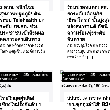
3 อบจ. พลิกโฉม
ร้อนปรอทแตก! สธ.
สุขภาพปฐมภูมิ! ดัน
ยกระดับเตือนภัย
ระบบ Telehealth ยก
‘ฮีทสโตรก’ ขั้นสูงสุ
ระดับ รพ.สต. ช่วย
หลังสงกรานต์ ดัชนี
ประชาชนเข้าถึงหมอ
ความร้อนพุ่งระดับ
ลดภาระค่าเดินทาง
อันตราย
ท่ามกลางวิกฤตราคาพลังงาน
กรมควบคุมโรค กระทรวง
โลกที่พุ่งสูงขึ้น 3 องค์การบริห
สาธารณสุข ประกาศยกระด
[…]
การเฝ้าระวัง […]
าววงการแพทย์ คลินิก โรงพยาบาล
ข่าววงการแพทย์ คลินิก โรงพย
ประเทศไทย
ในประเทศไทย
ไทยวิกฤตฝุ่นพิษ!
สปสช. เคาะราคาจ่
เชียงใหม่รั้งอันดับ 1
‘ยา-ชุดถุงลำไส้’ ฝีมื