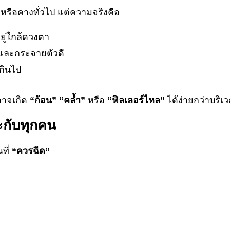
รือคางทั่วไป แต่ความจริงคือ
ยู่ใกล้ดวงตา
ยดและกระจายตัวดี
เกินไป
 อาจเกิด
“ก้อน” “คล้ำ”
หรือ
“ฟิลเลอร์ไหล”
ได้ง่ายกว่าบริเว
ะกับทุกคน
ที่
“ควรฉีด”