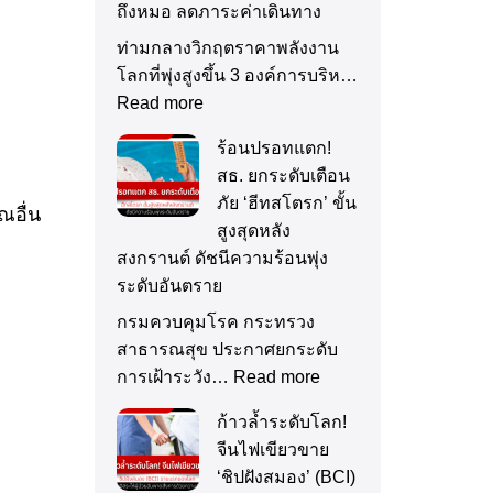
ถึงหมอ ลดภาระค่าเดินทาง
ท่ามกลางวิกฤตราคาพลังงาน
โลกที่พุ่งสูงขึ้น 3 องค์การบริห…
Read more
ร้อนปรอทแตก!
สธ. ยกระดับเตือน
ภัย ‘ฮีทสโตรก’ ขั้น
ณอื่น
สูงสุดหลัง
สงกรานต์ ดัชนีความร้อนพุ่ง
ระดับอันตราย
กรมควบคุมโรค กระทรวง
สาธารณสุข ประกาศยกระดับ
การเฝ้าระวัง…
Read more
ก้าวล้ำระดับโลก!
จีนไฟเขียวขาย
‘ชิปฝังสมอง’ (BCI)