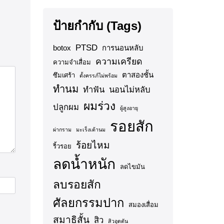
ป้ายกำกับ (Tags)
PTSD
botox
การนอนหลับ
ความเครียด
ความจำเสื่อม
ตาสองชั้น
ซึมเศร้า
ตั้งครรภ์ไม่พร้อม
ทำนม
ทำฟัน
นอนไม่หลับ
ผมร่วง
ปลูกผม
ผู้สูงอายุ
รอยสัก
ผ่ากราม
มะเร็งเต้านม
ร้อยไหม
ริ้วรอย
ลดน้ำหนัก
ลดไขมัน
ลบรอยสัก
ศัลยกรรมปาก
สมองเสื่อม
สมาธิสั้น
สิว
สิวอุดตัน