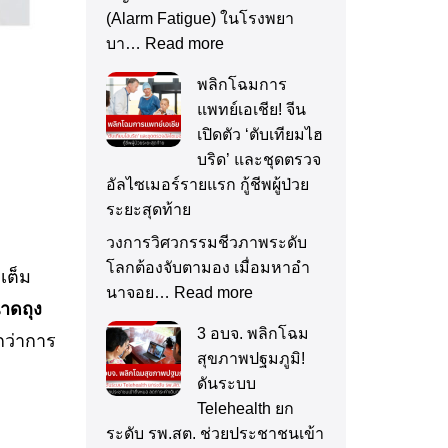
(Alarm Fatigue) ในโรงพยา
บา…
Read more
พลิกโฉมการ
แพทย์เอเชีย! จีน
เปิดตัว ‘ตับเทียมไฮ
บริด’ และชุดตรวจ
อัลไซเมอร์รายแรก กู้ชีพผู้ป่วย
ระยะสุดท้าย
วงการวิศวกรรมชีวภาพระดับ
โลกต้องจับตามอง เมื่อมหาอำ
เต็ม
นาจอย…
Read more
าดถุง
3 อบจ. พลิกโฉม
ว่าการ
สุขภาพปฐมภูมิ!
ดันระบบ
Telehealth ยก
ระดับ รพ.สต. ช่วยประชาชนเข้า