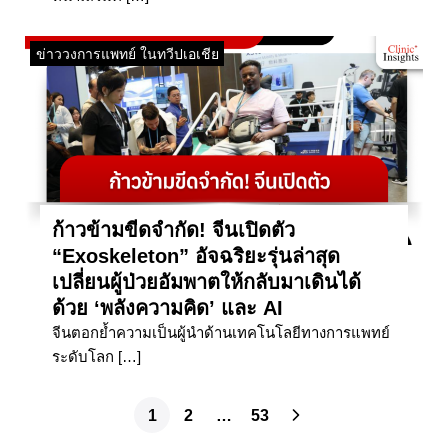
ข่าววงการแพทย์ ในทวีปเอเชีย
ก้าวข้ามขีดจำกัด! จีนเปิดตัว
“Exoskeleton” อัจฉริยะรุ่นล่าสุด
เปลี่ยนผู้ป่วยอัมพาตให้กลับมาเดินได้
ด้วย ‘พลังความคิด’ และ AI
จีนตอกย้ำความเป็นผู้นำด้านเทคโนโลยีทางการแพทย์
ระดับโลก […]
1
2
…
53