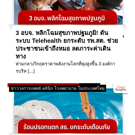
3 อบจ. พลิกโฉมสุขภาพปฐมภูมิ! ดัน
ระบบ Telehealth ยกระดับ รพ.สต. ช่วย
ประชาชนเข้าถึงหมอ ลดภาระค่าเดิน
ทาง
ท่ามกลางวิกฤตราคาพลังงานโลกที่พุ่งสูงขึ้น 3 องค์กา
รบริห […]
ข่าววงการแพทย์ คลินิก โรงพยาบาล ในประเทศไทย