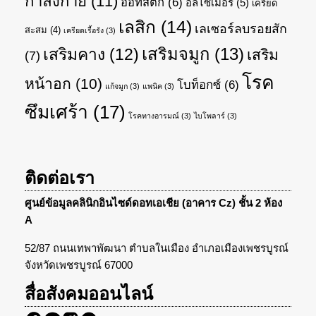
กำลังกาย
(11)
ออทิสติก
(6)
อัลไซเมอร์
(5)
เครียด
เลสิก
(14)
เลเซอร์ลบรอยสัก
สะสม
(4)
เครียดเรื้อรัง
(3)
เสริมจมูก
(13)
เสริมคาง
(12)
เสริม
(7)
โรค
หน้าอก
(10)
โบท็อกซ์
(6)
แก้จมูก
(3)
แพนิค
(3)
ซึมเศร้า
(17)
โรคทางอารมณ์
(3)
ไบโพลาร์
(3)
ติดต่อเรา
ศูนย์ข้อมูลคลินิกอินไซด์ดอทเอเชีย (อาคาร Cz) ชั้น 2 ห้อง
A
52/87 ถนนเทพาพัฒนา ตำบลในเมือง อำเภอเมืองเพชรบูรณ์
จังหวัดเพชรบูรณ์ 67000
สื่อสังคมออนไลน์