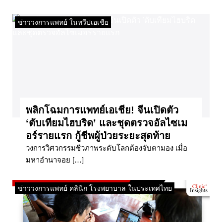
ข่าววงการแพทย์ ในทวีปเอเชีย
พลิกโฉมการแพทย์เอเชีย! จีนเปิดตัว
‘ตับเทียมไฮบริด’ และชุดตรวจอัลไซเม
อร์รายแรก กู้ชีพผู้ป่วยระยะสุดท้าย
วงการวิศวกรรมชีวภาพระดับโลกต้องจับตามอง เมื่อ
มหาอำนาจอย […]
ข่าววงการแพทย์ คลินิก โรงพยาบาล ในประเทศไทย