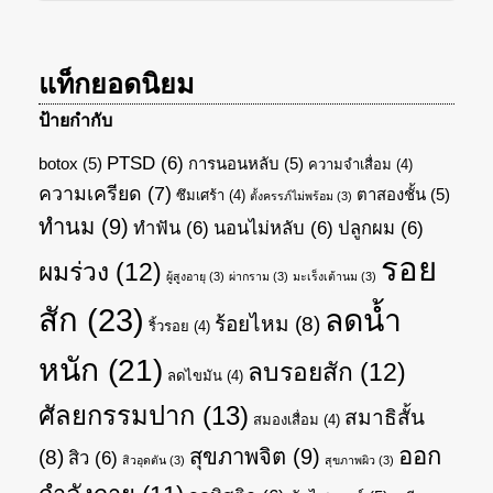
แท็กยอดนิยม
ป้ายกำกับ
PTSD
(6)
botox
(5)
การนอนหลับ
(5)
ความจำเสื่อม
(4)
ความเครียด
(7)
ตาสองชั้น
(5)
ซึมเศร้า
(4)
ตั้งครรภ์ไม่พร้อม
(3)
ทำนม
(9)
ทำฟัน
(6)
นอนไม่หลับ
(6)
ปลูกผม
(6)
รอย
ผมร่วง
(12)
ผู้สูงอายุ
(3)
ผ่ากราม
(3)
มะเร็งเต้านม
(3)
สัก
(23)
ลดน้ำ
ร้อยไหม
(8)
ริ้วรอย
(4)
หนัก
(21)
ลบรอยสัก
(12)
ลดไขมัน
(4)
ศัลยกรรมปาก
(13)
สมาธิสั้น
สมองเสื่อม
(4)
ออก
สุขภาพจิต
(9)
(8)
สิว
(6)
สิวอุดตัน
(3)
สุขภาพผิว
(3)