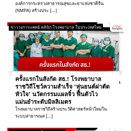
องค์การกระทรวงสาธารณสุขและยาแห่งชาติจีน
(NMPA) สร้างประ […]
ข่าววงการแพทย์ คลินิก โรงพยาบาล ในประเทศไทย
ครั้งแรกในสังกัด สธ.! โรงพยาบาล
ราชวิถีโชว์ความสำเร็จ ‘หุ่นยนต์ผ่าตัด
หัวใจ’ นวัตกรรมแผลจิ๋ว ฟื้นตัวไว
แม่นยำระดับมิลลิเมตร
โรงพยาบาลราชวิถีสร้างประวัติศาสตร์หน้าใหม่ใน
ระบบสาธารณส […]