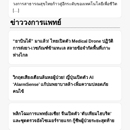
วงการสาธารณสุขไทยก้าวสู่อีกระดับของเทคโนโลยีเพื่อชีวิต
[…]
ข่าววงการแพทย์
“ยาบินได้” มาแล้ว! ไทยเปิดตัว Medical Drone ปฏิวัติ
การส่งยา-เวชภัณฑ์ข้ามทะเล สลายข้อจำกัดพื้นที่เกาะ
ห่างไกล
วิกฤตเสียงเตือนล้นหอผู้ป่วย! ญี่ปุ่นเปิดตัว AI
‘AlarmSense’ แก้ปมพยาบาลล้า-เพิ่มความปลอดภัย
คนไข้
พลิกโฉมการแพทย์เอเชีย! จีนเปิดตัว ‘ตับเทียมไฮบริด’
และชุดตรวจอัลไซเมอร์รายแรก กู้ชีพผู้ป่วยระยะสุดท้าย