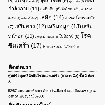
ออก
สุขภาพจิต
(9)
(8)
สิว
(6)
สิวอุดตัน
(3)
สุขภาพผิว
(3)
กำลังกาย
(11)
ออทิสติก
(6)
อัลไซเมอร์
(5)
เครียด
เลสิก
(14)
เลเซอร์ลบรอยสัก
สะสม
(4)
เครียดเรื้อรัง
(3)
เสริมจมูก
(13)
เสริมคาง
(12)
เสริม
(7)
โรค
หน้าอก
(10)
โบท็อกซ์
(6)
แก้จมูก
(3)
แพนิค
(3)
ซึมเศร้า
(17)
โรคทางอารมณ์
(3)
ไบโพลาร์
(3)
ติดต่อเรา
ศูนย์ข้อมูลคลินิกอินไซด์ดอทเอเชีย (อาคาร Cz) ชั้น 2 ห้อง
A
52/87 ถนนเทพาพัฒนา ตำบลในเมือง อำเภอเมืองเพชรบูรณ์
จังหวัดเพชรบูรณ์ 67000