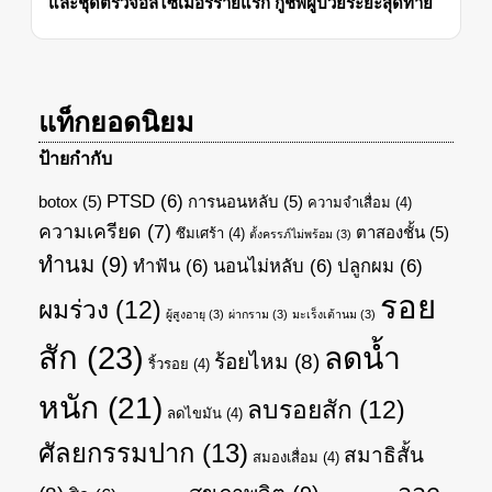
และชุดตรวจอัลไซเมอร์รายแรก กู้ชีพผู้ป่วยระยะสุดท้าย
แท็กยอดนิยม
ป้ายกำกับ
PTSD
(6)
botox
(5)
การนอนหลับ
(5)
ความจำเสื่อม
(4)
ความเครียด
(7)
ตาสองชั้น
(5)
ซึมเศร้า
(4)
ตั้งครรภ์ไม่พร้อม
(3)
ทำนม
(9)
ทำฟัน
(6)
นอนไม่หลับ
(6)
ปลูกผม
(6)
รอย
ผมร่วง
(12)
ผู้สูงอายุ
(3)
ผ่ากราม
(3)
มะเร็งเต้านม
(3)
สัก
(23)
ลดน้ำ
ร้อยไหม
(8)
ริ้วรอย
(4)
หนัก
(21)
ลบรอยสัก
(12)
ลดไขมัน
(4)
ศัลยกรรมปาก
(13)
สมาธิสั้น
สมองเสื่อม
(4)