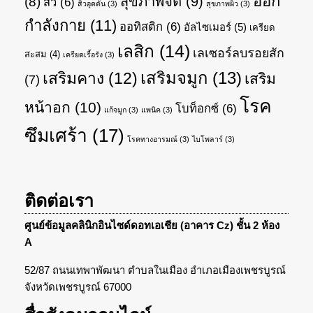
ออก
สุขภาพจิต
(9)
(8)
สิว
(6)
สิวอุดตัน
(3)
สุขภาพผิว
(3)
กำลังกาย
(11)
ออทิสติก
(6)
อัลไซเมอร์
(5)
เครียด
เลสิก
(14)
เลเซอร์ลบรอยสัก
สะสม
(4)
เครียดเรื้อรัง
(3)
เสริมจมูก
(13)
เสริมคาง
(12)
เสริม
(7)
โรค
หน้าอก
(10)
โบท็อกซ์
(6)
แก้จมูก
(3)
แพนิค
(3)
ซึมเศร้า
(17)
โรคทางอารมณ์
(3)
ไบโพลาร์
(3)
ติดต่อเรา
ศูนย์ข้อมูลคลินิกอินไซด์ดอทเอเชีย (อาคาร Cz) ชั้น 2 ห้อง
A
52/87 ถนนเทพาพัฒนา ตำบลในเมือง อำเภอเมืองเพชรบูรณ์
จังหวัดเพชรบูรณ์ 67000