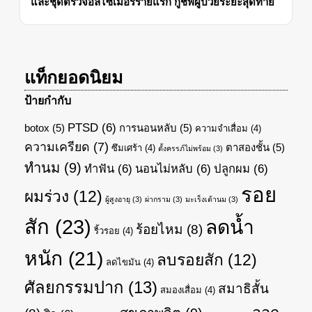
และชุดตรวจอัลไซเมอร์รายแรก กู้ชีพผู้ป่วยระยะสุดท้าย
แท็กยอดนิยม
ป้ายกำกับ
PTSD
(6)
botox
(5)
การนอนหลับ
(5)
ความจำเสื่อม
(4)
ความเครียด
(7)
ตาสองชั้น
(5)
ซึมเศร้า
(4)
ตั้งครรภ์ไม่พร้อม
(3)
ทำนม
(9)
ทำฟัน
(6)
นอนไม่หลับ
(6)
ปลูกผม
(6)
รอย
ผมร่วง
(12)
ผู้สูงอายุ
(3)
ผ่ากราม
(3)
มะเร็งเต้านม
(3)
สัก
(23)
ลดน้ำ
ร้อยไหม
(8)
ริ้วรอย
(4)
หนัก
(21)
ลบรอยสัก
(12)
ลดไขมัน
(4)
ศัลยกรรมปาก
(13)
สมาธิสั้น
สมองเสื่อม
(4)