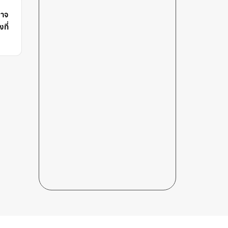
อาจ
ที่
]