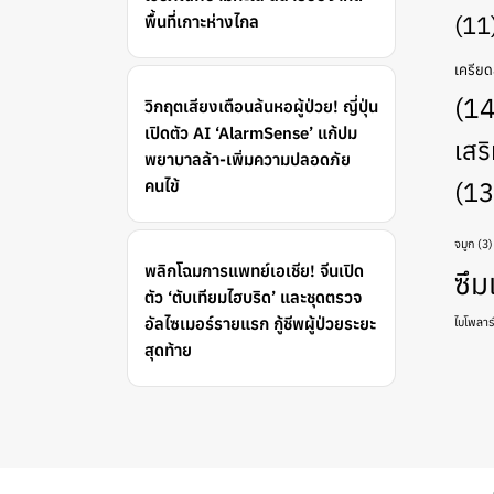
(11
พื้นที่เกาะห่างไกล
เครีย
(14
วิกฤตเสียงเตือนล้นหอผู้ป่วย! ญี่ปุ่น
เปิดตัว AI ‘AlarmSense’ แก้ปม
เสร
พยาบาลล้า-เพิ่มความปลอดภัย
คนไข้
(13
จมูก
(3)
พลิกโฉมการแพทย์เอเชีย! จีนเปิด
ซึม
ตัว ‘ตับเทียมไฮบริด’ และชุดตรวจ
อัลไซเมอร์รายแรก กู้ชีพผู้ป่วยระยะ
ไบโพลาร์
สุดท้าย