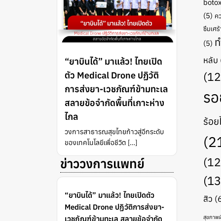
boto
(5)
คว
ซึมเศร้
ท
(5)
หลับ
“ยาบินได้” มาแล้ว! ไทยเปิด
ตัว Medical Drone ปฏิวัติ
(12
การส่งยา-เวชภัณฑ์ข้ามทะเล
รอ
สลายข้อจำกัดพื้นที่เกาะห่าง
ไกล
ร้อย
วงการสาธารณสุขไทยก้าวสู่อีกระดับ
(2
ของเทคโนโลยีเพื่อชีวิต […]
(12
ข่าววงการแพทย์
(13
“ยาบินได้” มาแล้ว! ไทยเปิดตัว
สิว
(
Medical Drone ปฏิวัติการส่งยา-
สุขภาพผ
เวชภัณฑ์ข้ามทะเล สลายข้อจำกัด