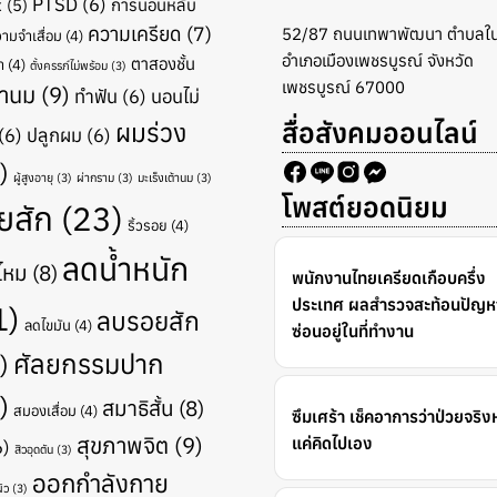
PTSD
(6)
x
(5)
การนอนหลับ
ความเครียด
(7)
52/87 ถนนเทพาพัฒนา ตำบลใน
ามจำเสื่อม
(4)
อำเภอเมืองเพชรบูรณ์ จังหวัด
ตาสองชั้น
า
(4)
ตั้งครรภ์ไม่พร้อม
(3)
เพชรบูรณ์ 67000
ำนม
(9)
ทำฟัน
(6)
นอนไม่
สื่อสังคมออนไลน์
ผมร่วง
(6)
ปลูกผม
(6)
)
ผู้สูงอายุ
(3)
ผ่ากราม
(3)
มะเร็งเต้านม
(3)
โพสต์ยอดนิยม
ยสัก
(23)
ริ้วรอย
(4)
ลดน้ำหนัก
ไหม
(8)
พนักงานไทยเครียดเกือบครึ่ง
ประเทศ ผลสำรวจสะท้อนปัญหา
1)
ลบรอยสัก
ลดไขมัน
(4)
ซ่อนอยู่ในที่ทำงาน
ศัลยกรรมปาก
)
)
สมาธิสั้น
(8)
สมองเสื่อม
(4)
ซึมเศร้า เช็คอาการว่าป่วยจริง
สุขภาพจิต
(9)
แค่คิดไปเอง
6)
สิวอุดตัน
(3)
ออกกำลังกาย
ิว
(3)