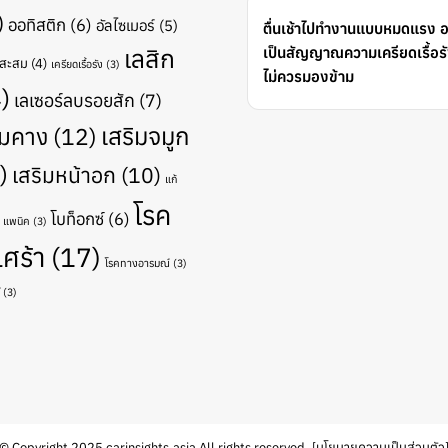
)
ออทิสติก
(6)
อัลไซเมอร์
(5)
ตื่นเช้าไปทำงานแบบหมดแรง 
เลสิก
เป็นสัญญาณความเครียดเรื้อรัง
ดสะสม
(4)
เครียดเรื้อรัง
(3)
ไม่ควรมองข้าม
)
เลเซอร์ลบรอยสัก
(7)
เสริมจมูก
ิมคาง
(12)
)
เสริมหน้าอก
(10)
แก้
โรค
โบท็อกซ์
(6)
แพนิค
(3)
เศร้า
(17)
โรคทางอารมณ์
(3)
(3)
© Copyright 2025 carinsights.asia All rights reserved. [
นโยบายความเป็นส่วนตัว