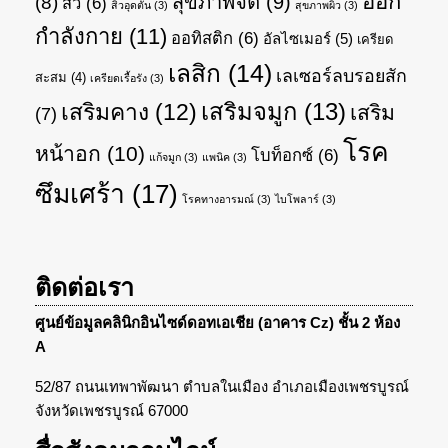
ออก
สุขภาพจิต
(9)
(8)
สิว
(6)
สิวอุดตัน
(3)
สุขภาพผิว
(3)
กำลังกาย
(11)
ออทิสติก
(6)
อัลไซเมอร์
(5)
เครียด
เลสิก
(14)
เลเซอร์ลบรอยสัก
สะสม
(4)
เครียดเรื้อรัง
(3)
เสริมจมูก
(13)
เสริมคาง
(12)
เสริม
(7)
โรค
หน้าอก
(10)
โบท็อกซ์
(6)
แก้จมูก
(3)
แพนิค
(3)
ซึมเศร้า
(17)
โรคทางอารมณ์
(3)
ไบโพลาร์
(3)
ติดต่อเรา
ศูนย์ข้อมูลคลินิกอินไซด์ดอทเอเชีย (อาคาร Cz) ชั้น 2 ห้อง
A
52/87 ถนนเทพาพัฒนา ตำบลในเมือง อำเภอเมืองเพชรบูรณ์
จังหวัดเพชรบูรณ์ 67000