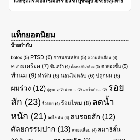
และชุดตรวจอัลไซเมอร์รายแรก กู้ชีพผู้ป่วยระยะสุดท้าย
แท็กยอดนิยม
ป้ายกำกับ
PTSD
(6)
botox
(5)
การนอนหลับ
(5)
ความจำเสื่อม
(4)
ความเครียด
(7)
ตาสองชั้น
(5)
ซึมเศร้า
(4)
ตั้งครรภ์ไม่พร้อม
(3)
ทำนม
(9)
ทำฟัน
(6)
นอนไม่หลับ
(6)
ปลูกผม
(6)
รอย
ผมร่วง
(12)
ผู้สูงอายุ
(3)
ผ่ากราม
(3)
มะเร็งเต้านม
(3)
สัก
(23)
ลดน้ำ
ร้อยไหม
(8)
ริ้วรอย
(4)
หนัก
(21)
ลบรอยสัก
(12)
ลดไขมัน
(4)
ศัลยกรรมปาก
(13)
สมาธิสั้น
สมองเสื่อม
(4)