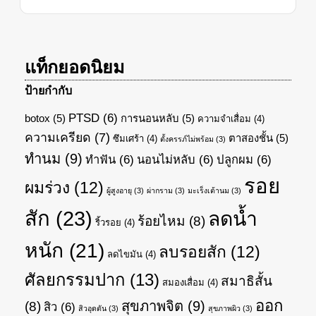
แท็กยอดนิยม
ป้ายกำกับ
PTSD
(6)
botox
(5)
การนอนหลับ
(5)
ความจำเสื่อม
(4)
ความเครียด
(7)
ตาสองชั้น
(5)
ซึมเศร้า
(4)
ตั้งครรภ์ไม่พร้อม
(3)
ทำนม
(9)
ทำฟัน
(6)
นอนไม่หลับ
(6)
ปลูกผม
(6)
รอย
ผมร่วง
(12)
ผู้สูงอายุ
(3)
ผ่ากราม
(3)
มะเร็งเต้านม
(3)
สัก
(23)
ลดน้ำ
ร้อยไหม
(8)
ริ้วรอย
(4)
หนัก
(21)
ลบรอยสัก
(12)
ลดไขมัน
(4)
ศัลยกรรมปาก
(13)
สมาธิสั้น
สมองเสื่อม
(4)
ออก
สุขภาพจิต
(9)
(8)
สิว
(6)
สิวอุดตัน
(3)
สุขภาพผิว
(3)