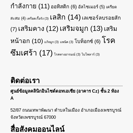
กำลังกาย
(11)
ออทิสติก
(6)
อัลไซเมอร์
(5)
เครียด
เลสิก
(14)
เลเซอร์ลบรอยสัก
สะสม
(4)
เครียดเรื้อรัง
(3)
เสริมจมูก
(13)
เสริมคาง
(12)
เสริม
(7)
โรค
หน้าอก
(10)
โบท็อกซ์
(6)
แก้จมูก
(3)
แพนิค
(3)
ซึมเศร้า
(17)
โรคทางอารมณ์
(3)
ไบโพลาร์
(3)
ติดต่อเรา
ศูนย์ข้อมูลคลินิกอินไซด์ดอทเอเชีย (อาคาร Cz) ชั้น 2 ห้อง
A
52/87 ถนนเทพาพัฒนา ตำบลในเมือง อำเภอเมืองเพชรบูรณ์
จังหวัดเพชรบูรณ์ 67000
สื่อสังคมออนไลน์