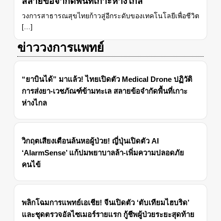
สลายข้อจำกัดพื้นที่เกาะห่างไกล
วงการสาธารณสุขไทยก้าวสู่อีกระดับของเทคโนโลยีเพื่อชีวิต
[…]
ข่าววงการแพทย์
“ยาบินได้” มาแล้ว! ไทยเปิดตัว Medical Drone ปฏิวัติ
การส่งยา-เวชภัณฑ์ข้ามทะเล สลายข้อจำกัดพื้นที่เกาะ
ห่างไกล
วิกฤตเสียงเตือนล้นหอผู้ป่วย! ญี่ปุ่นเปิดตัว AI
‘AlarmSense’ แก้ปมพยาบาลล้า-เพิ่มความปลอดภัย
คนไข้
พลิกโฉมการแพทย์เอเชีย! จีนเปิดตัว ‘ตับเทียมไฮบริด’
และชุดตรวจอัลไซเมอร์รายแรก กู้ชีพผู้ป่วยระยะสุดท้าย